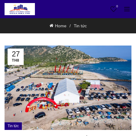
0
Home
Tin tức
27
TH8
Tin tức