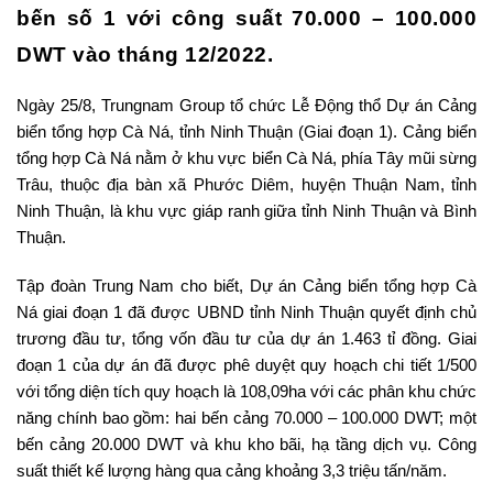
bến số 1 với công suất 70.000 – 100.000
DWT vào tháng 12/2022.
Ngày 25/8, Trungnam Group tổ chức Lễ Động thổ Dự án Cảng
biển tổng hợp Cà Ná, tỉnh Ninh Thuận (Giai đoạn 1). Cảng biển
tổng hợp Cà Ná nằm ở khu vực biển Cà Ná, phía Tây mũi sừng
Trâu, thuộc địa bàn xã Phước Diêm, huyện Thuận Nam, tỉnh
Ninh Thuận, là khu vực giáp ranh giữa tỉnh Ninh Thuận và Bình
Thuận.
Tập đoàn Trung Nam cho biết, Dự án Cảng biển tổng hợp Cà
Ná giai đoạn 1 đã được UBND tỉnh Ninh Thuận quyết định chủ
trương đầu tư, tổng vốn đầu tư của dự án 1.463 tỉ đồng. Giai
đoạn 1 của dự án đã được phê duyệt quy hoạch chi tiết 1/500
với tổng diện tích quy hoạch là 108,09ha với các phân khu chức
năng chính bao gồm: hai bến cảng 70.000 – 100.000 DWT; một
bến cảng 20.000 DWT và khu kho bãi, hạ tầng dịch vụ. Công
suất thiết kế lượng hàng qua cảng khoảng 3,3 triệu tấn/năm.