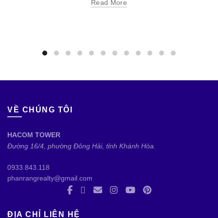
Read More
VỀ CHÚNG TÔI
HACOM TOWER
Đường 16/4, phường Đông Hải, tỉnh Khánh Hòa.
0933.843.118
phanrangrealty@gmail.com
ĐỊA CHỈ LIÊN HỆ