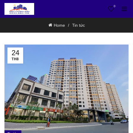
0
Home
Tin tức
24
TH8