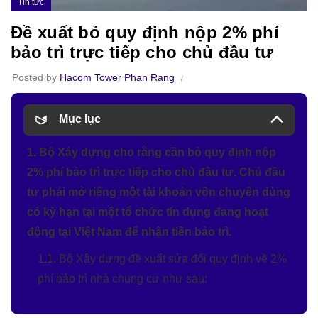
Tin tức
Đề xuất bỏ quy định nộp 2% phí
bảo trì trực tiếp cho chủ đầu tư
Posted by
Hacom Tower Phan Rang
Mục lục
1. Bộ Xây dựng cho rằng cần bỏ quy định nộp
2% phí bảo trì trực tiếp cho chủ đầu tư. Chủ đầu
tư phải mở riêng một tài khoản vốn chuyên dùng
có kỳ hạn tại một tổ chức tín dụng đang hoạt
động tại Việt Nam để nhận tiền bảo trì.
1.1. Bộ Xây dựng đề xuất sửa đổi quy định về 2%
phí bảo trì nhà chung cư như sau: