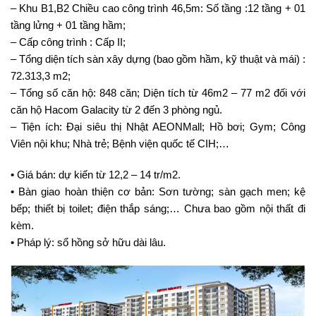
– Khu B1,B2 Chiều cao công trình 46,5m: Số tầng :12 tầng + 01
tầng lửng + 01 tầng hầm;
– Cấp công trình : Cấp II;
– Tổng diện tích sàn xây dựng (bao gồm hầm, kỹ thuật và mái) :
72.313,3 m2;
– Tổng số căn hộ: 848 căn; Diện tích từ 46m2 – 77 m2 đối với
căn hộ Hacom Galacity từ 2 đến 3 phòng ngủ.
– Tiện ích: Đại siêu thị Nhật AEONMall; Hồ bơi; Gym; Công
Viên nội khu; Nhà trẻ; Bệnh viện quốc tế CIH;…
• Giá bán: dự kiến từ 12,2 – 14 tr/m2.
• Bàn giao hoàn thiện cơ bản: Sơn tường; sàn gạch men; kệ
bếp; thiết bị toilet; điện thắp sáng;… Chưa bao gồm nội thất đi
kèm.
• Pháp lý: sổ hồng sở hữu dài lâu.