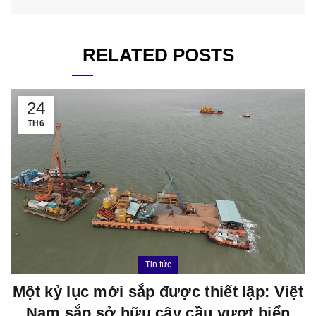
RELATED POSTS
24
TH6
Tin tức
Một kỷ lục mới sắp được thiết lập: Việt
Nam sắp sở hữu cây cầu vượt biển