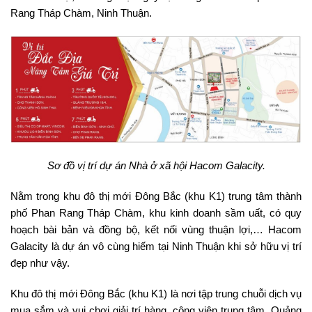
Rang Tháp Chàm, Ninh Thuận.
Sơ đồ vị trí dự án Nhà ở xã hội Hacom Galacity.
Nằm trong khu đô thị mới Đông Bắc (khu K1) trung tâm thành
phố Phan Rang Tháp Chàm, khu kinh doanh sầm uất, có quy
hoạch bài bản và đồng bộ, kết nối vùng thuận lợi,… Hacom
Galacity là dự án vô cùng hiếm tại Ninh Thuận khi sở hữu vị trí
đẹp như vậy.
Khu đô thị mới Đông Bắc (khu K1) là nơi tập trung chuỗi dịch vụ
mua sắm và vui chơi giải trí hàng, công viên trung tâm, Quảng