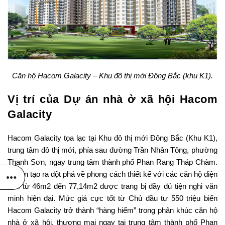
Căn hộ Hacom Galacity – Khu đô thị mới Đông Bắc (khu K1).
Vị trí của Dự án nhà ở xã hội Hacom
Galacity
Hacom Galacity tọa lạc tại Khu đô thị mới Đông Bắc (Khu K1),
trung tâm đô thị mới, phía sau đường Trần Nhân Tông, phường
Thanh Sơn, ngay trung tâm thành phố Phan Rang Tháp Chàm.
Dự án tạo ra đột phá về phong cách thiết kế với các căn hộ diện
tích từ 46m2 đến 77,14m2 được trang bị đầy đủ tiện nghi văn
minh hiện đại. Mức giá cực tốt từ Chủ đầu tư 550 triệu biến
Hacom Galacity trở thành “hàng hiếm” trong phân khúc căn hộ
nhà ở xã hội, thương mại ngay tại trung tâm thành phố Phan