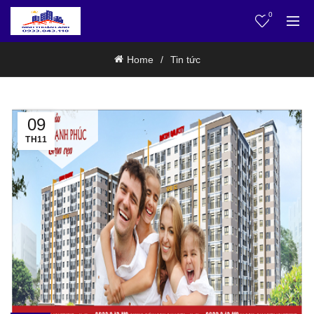
0
Home
Tin tức
09
TH11