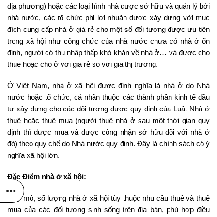
địa phương) hoặc các loại hình nhà được sở hữu và quản lý bởi
nhà nước, các tổ chức phi lợi nhuận được xây dựng với mục
đích cung cấp nhà ở giá rẻ cho một số đối tượng được ưu tiên
trong xã hội như công chức của nhà nước chưa có nhà ở ổn
định, người có thu nhập thấp khó khăn về nhà ở… và được cho
thuê hoặc cho ở với giá rẻ so với giá thị trường.
Ở Việt Nam, nhà ở xã hội được định nghĩa là nhà ở do Nhà
nước hoặc tổ chức, cá nhân thuộc các thành phần kinh tế đầu
tư xây dựng cho các đối tượng được quy định của Luật Nhà ở
thuê hoặc thuê mua (người thuê nhà ở sau một thời gian quy
định thì được mua và được công nhận sở hữu đối với nhà ở
đó) theo quy chế do Nhà nước quy định. Đây là chính sách có ý
nghĩa xã hội lớn.
Đặc Điểm nhà ở xã hội:
Quy mô, số lượng nhà ở xã hội tùy thuộc nhu cầu thuê và thuê
mua của các đối tượng sinh sống trên địa bàn, phù hợp điều