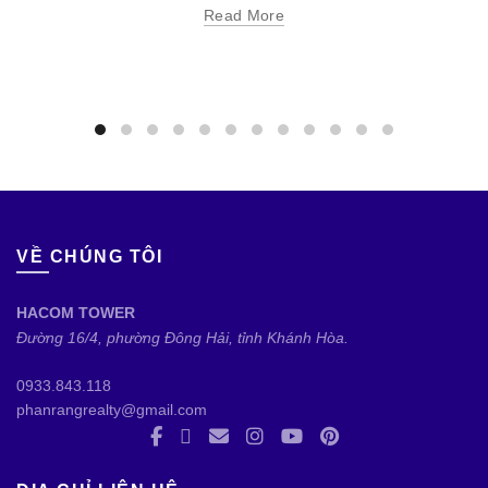
Read More
VỀ CHÚNG TÔI
HACOM TOWER
Đường 16/4, phường Đông Hải, tỉnh Khánh Hòa.
0933.843.118
phanrangrealty@gmail.com