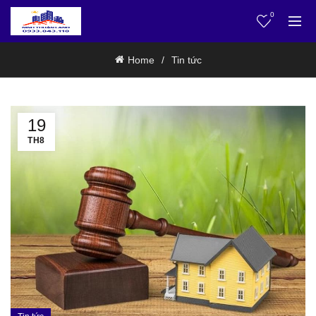
0
Home
Tin tức
19
TH8