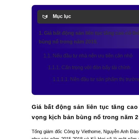
Mục lục
1. Giá bất động sản liên tục tăng cao có th
bùng nổ trong năm 2019.
1.1. Nếu đầu tư nhà nên ưu tiên căn nhỏ
1.1.1. Cẩn trọng với đòn bẩy tài chính
1.1.1.1. Nên đầu tư sản phẩm thị trườn
Giá bất động sản liên tục tăng cao
vọng kịch bản bùng nổ trong năm 2
Tổng giám đốc Công ty Viethome, Nguyễn Anh Đào đ
như các năm 2015-2018 và Kỷ Hợi sẽ là một năm nh