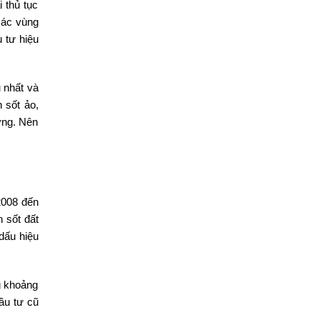
 thủ tục
các vùng
 tư hiệu
 nhất và
 sốt ảo,
ởng. Nên
2008 đến
 sốt đất
 dấu hiệu
g khoảng
ầu tư cũ