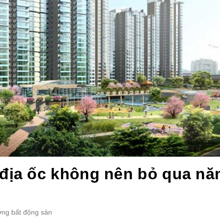
 địa ốc không nên bỏ qua n
ường bất động sản