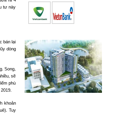
u tư này
c bán lại
 lũy dòng
ng. Song,
nhiều, sẽ
 điểm phù
 2019.
nh khoản
huê). Tuy