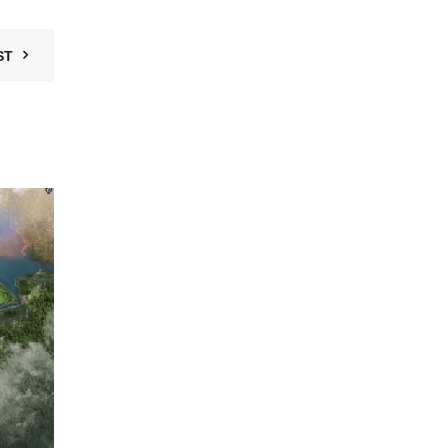
ST
19
TH6