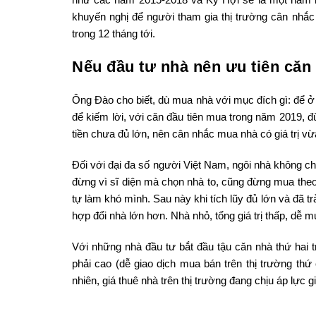
khuyến nghị để người tham gia thị trường cân nhắc
trong 12 tháng tới.
Nếu đầu tư nhà nên ưu tiên căn
Ông Đào cho biết, dù mua nhà với mục đích gì: để ở (a
để kiếm lời, với căn đầu tiên mua trong năm 2019, đừ
tiền chưa đủ lớn, nên cân nhắc mua nhà có giá trị vừ
Đối với đại đa số người Việt Nam, ngôi nhà không chỉ
đừng vì sĩ diện mà chọn nhà to, cũng đừng mua theo 
tự làm khó mình. Sau này khi tích lũy đủ lớn và đã t
hợp đổi nhà lớn hơn. Nhà nhỏ, tổng giá trị thấp, dễ m
Với những nhà đầu tư bắt đầu tậu căn nhà thứ hai tr
phải cao (dễ giao dịch mua bán trên thị trường thứ 
nhiên, giá thuê nhà trên thị trường đang chịu áp lực 