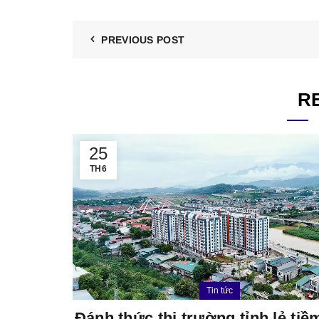
PREVIOUS POST
R
25
TH6
Tin tức
Đánh thức thị trường tỉnh lẻ ti