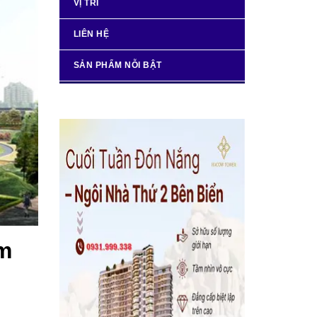
VỊ TRÍ
LIÊN HỆ
SẢN PHẨM NỖI BẬT
ăm