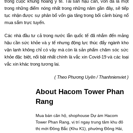
trong cuộc khủng hoảng y tế. Tài sản hậu cần, vốn đã là một
trong những điểm nóng nhất trong những năm gần đây, sẽ tiếp
tục nhận được sự phân bổ vốn gia tăng trong bối cảnh bùng nổ
mua sắm trực tuyến.
Các nhà đầu tư cả trong nước lẫn quốc tế đã nhắm đến mảng
hậu cần sức khỏe và y tế nhưng động lực thúc đẩy ngành kho
vận lạnh không chỉ có vậy mà còn là sản phẩm chăm sóc sức
khỏe đặc biệt, nổi bật nhất chính là vắc xin Covid-19 và các loại
vắc xin khác trong tương lai.
( Theo Phương Uyên / Thanhnienviet )
About Hacom Tower Phan
Rang
Mua bán căn hộ, shophouse Dự ám Hacom
Tower Phan Rang, vị trí ngay trung tâm khu đô
thị mới Đông Bắc (Khu K1), phường Đông Hải,