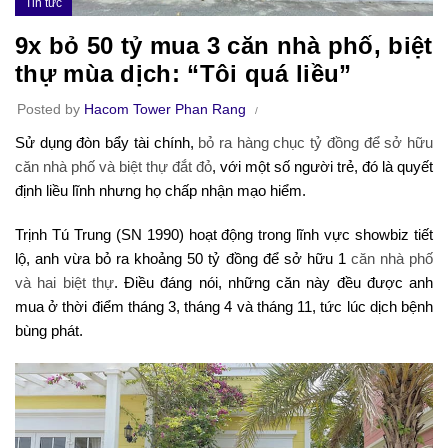
Tin tức
9x bỏ 50 tỷ mua 3 căn nhà phố, biệt
thự mùa dịch: “Tôi quá liều”
Posted by
Hacom Tower Phan Rang
Sử dụng đòn bẩy tài chính,
bỏ ra hàng chục tỷ đồng để sở hữu
căn nhà phố và biệt thự đắt đỏ
, với một số người trẻ, đó là quyết
định liều lĩnh nhưng họ chấp nhận mạo hiểm.
Trịnh Tú Trung (SN 1990) hoạt động trong lĩnh vực showbiz tiết
lộ, anh vừa bỏ ra khoảng 50 tỷ đồng để sở hữu 1
căn nhà phố
và hai biệt thự
. Điều đáng nói, những căn này đều được anh
mua ở thời điểm tháng 3, tháng 4 và tháng 11, tức lúc dịch bệnh
bùng phát.