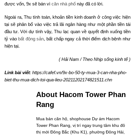
được vốn, 9x sẽ bán vì
căn nhà phố
này đã có lời.
Ngoài ra, Thu tính toán, khoản tiền kinh doanh ở công việc hiện
tại sẽ phân bổ vào việc trả lãi ngân hàng như một phần tiền tái
đầu tư. Với dự tính vậy, Thu lạc quan về quyết định xuống tiền
tỷ vào
bất động sản
, bất chấp ngay cả thời điểm dịch bệnh như
hiện tại.
( Hải Nam / Theo Nhịp sống kinh tế )
Link bài viết
: https://cafef.vn/9x-bo-50-ty-mua-3-can-nha-pho-
biet-thu-mua-dich-toi-qua-lieu-20211202174821511.chn
About Hacom Tower Phan
Rang
Mua bán căn hộ, shophouse Dự ám Hacom
Tower Phan Rang, vị trí ngay trung tâm khu đô
thị mới Đông Bắc (Khu K1), phường Đông Hải,