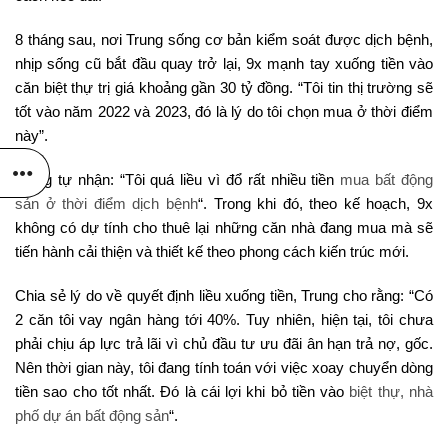
8 tháng sau, nơi Trung sống cơ bản kiểm soát được dịch bệnh,
nhịp sống cũ bắt đầu quay trở lại, 9x mạnh tay xuống tiền vào
căn biệt thự trị giá khoảng gần 30 tỷ đồng. “Tôi tin thị trường sẽ
tốt vào năm 2022 và 2023, đó là lý do tôi chọn mua ở thời điểm
này”.
Trung tự nhận: “Tôi quá liều vì đổ rất nhiều tiền
mua bất động
sản ở thời điểm dịch bệnh
“. Trong khi đó, theo kế hoạch, 9x
không có dự tính cho thuê lại những căn nhà đang mua mà sẽ
tiến hành cải thiện và thiết kế theo phong cách kiến trúc mới.
Chia sẻ lý do về quyết định liều xuống tiền, Trung cho rằng: “Có
2 căn tôi vay ngân hàng tới 40%. Tuy nhiên, hiện tại, tôi chưa
phải chịu áp lực trả lãi vì chủ đầu tư ưu đãi ân hạn trả nợ, gốc.
Nên thời gian này, tôi đang tính toán với việc xoay chuyển dòng
tiền sao cho tốt nhất. Đó là cái lợi khi bỏ tiền vào
biệt thự, nhà
phố dự án bất động sản
“.