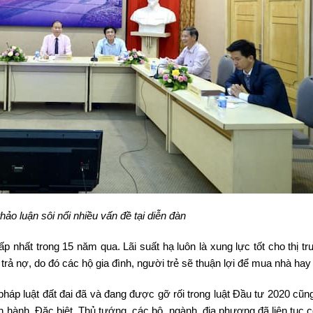
ảo luận sôi nổi nhiều vấn đề tại diễn đàn
p nhất trong 15 năm qua. Lãi suất hạ luôn là xung lực tốt cho thị t
trả nợ, do đó các hộ gia đình, người trẻ sẽ thuận lợi để mua nhà hay
áp luật đất đai đã và đang được gỡ rối trong luật Đầu tư 2020 cũn
ến hành. Đặc biệt, Thủ tướng, các bộ, ngành, địa phương đã liên tục