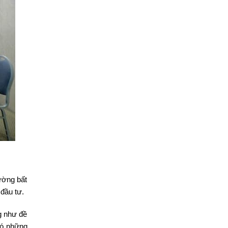
rường bất
 đầu tư.
g như đề
 có những