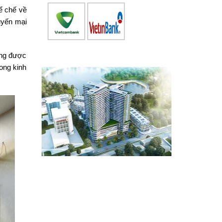
hể chế về
uyến mại
ang được
ong kinh