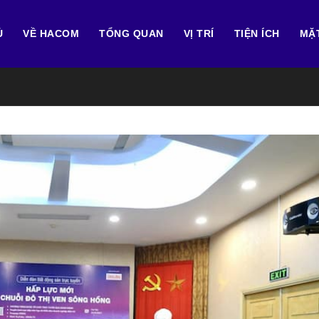
Ủ
VỀ HACOM
TỔNG QUAN
VỊ TRÍ
TIỆN ÍCH
MẶ