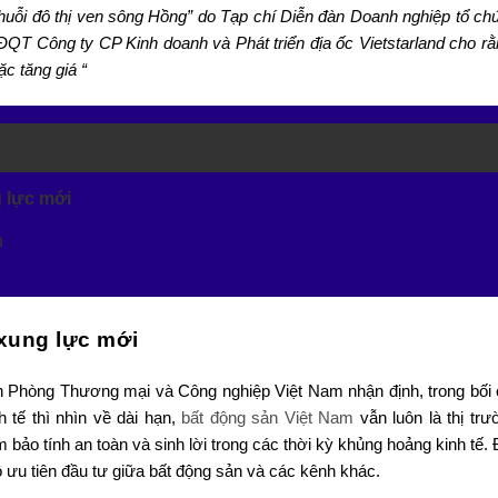
huỗi đô thị ven sông Hồng” do Tạp chí Diễn đàn Doanh nghiệp tổ ch
T Công ty CP Kinh doanh và Phát triển địa ốc Vietstarland cho rằn
c tăng giá “
 lực mới
h
xung lực mới
h Phòng Thương mại và Công nghiệp Việt Nam nhận định, trong bối 
 tế thì nhìn về dài hạn,
bất động sản Việt Nam
vẫn luôn là thị trư
ảm bảo tính an toàn và sinh lời trong các thời kỳ khủng hoảng kinh tế.
độ ưu tiên đầu tư giữa bất động sản và các kênh khác.