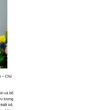
m – Chủ
ới và bổ
ưu lượng
hiết kế.