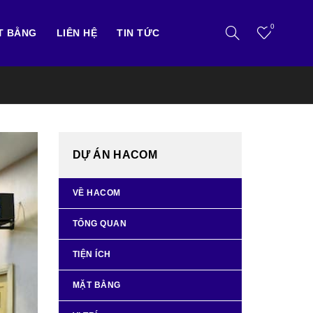
0
T BẰNG
LIÊN HỆ
TIN TỨC
DỰ ÁN HACOM
VỀ HACOM
TỔNG QUAN
TIỆN ÍCH
MẶT BẰNG