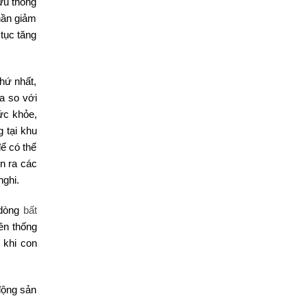
lưu thông
hần giảm
 tục tăng
hứ nhất,
xa so với
sức khỏe,
 tại khu
ể có thể
n ra các
nghi.
 dòng
bất
yền thống
 khi con
động sản