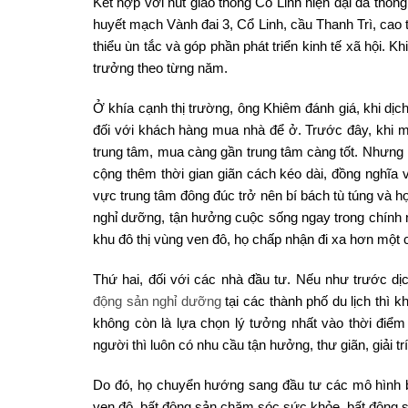
Kết hợp với nút giao thông Cổ Linh hiện đại đã thông
huyết mạch Vành đai 3, Cổ Linh, cầu Thanh Trì, cao 
thiểu ùn tắc và góp phần phát triển kinh tế xã hội. K
trưởng theo từng năm.
Ở khía cạnh thị trường, ông Khiêm đánh giá, khi dịc
đối với khách hàng mua nhà để ở. Trước đây, khi
trung tâm, mua càng gần trung tâm càng tốt. Nhưng kh
cộng thêm thời gian giãn cách kéo dài, đồng nghĩa v
vực trung tâm đông đúc trở nên bí bách tù túng và h
nghỉ dưỡng, tận hưởng cuộc sống ngay trong chính
khu đô thị vùng ven đô, họ chấp nhận đi xa hơn một c
Thứ hai, đối với các nhà đầu tư. Nếu như trước d
động sản nghỉ dưỡng
tại các thành phố du lịch thì k
không còn là lựa chọn lý tưởng nhất vào thời điểm 
người thì luôn có nhu cầu tận hưởng, thư giãn, giải trí
Do đó, họ chuyển hướng sang đầu tư các mô hình bất
ven đô, bất động sản chăm sóc sức khỏe, bất động sả