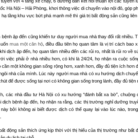
 tuyến với 4 tầng xe chạy, 6 đường dẫn kết nối thuận lợi các tuyến 
tốc Hà Nội – Hải Phòng, khơi thông việc di chuyển vào nội đô, góp p
hi hạ tầng khu vực bứt phá mạnh mẽ thì giá trị bất động sản cũng liên
h bệnh ập đến cũng khiến tư duy người mua nhà thay đổi rất nhiều. T
 muốn
mua một căn hộ
, điều đầu tiên họ quan tâm là vị trí cách bao 
i dịch ập đến, họ quan tâm nhiều đến các rủi ro, nhất là rủi ro về 
ới việc phải ở nhà nhiều hơn, có khi là 24/24, họ nhận ra cuộc sống
ọ cần một không gian sống rộng hơn, xanh hơn, đầy đủ tiện ích hơn đ
 ngôi nhà của mình. Lúc này người mua nhà có xu hướng dịch chuyể
hút để được sống tại nơi có không gian sống trong lành, đầy đủ tiện 
ịch, các nhà đầu tư Hà Nội có xu hướng “đánh bắt xa bờ”, chuộng
hi dịch bệnh ập đến, họ nhận ra rằng, các thị trường nghỉ dưỡng tru
này bởi không ai biết được dịch có thể quay lại vào lúc nào, trong
.
 động sản thích ứng kịp thời với thị hiếu của thị trường như bất 
n du lịch tại chỗ.