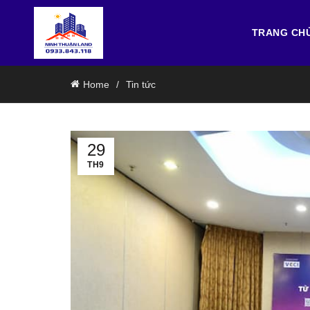
TRANG CH
Home
Tin tức
29
TH9