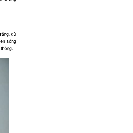
rằng, dù
ven sông
 thông.