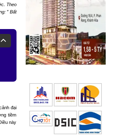
ức. Theo
g: ” Bất
cảnh đại
ờng tiềm
 Điều này