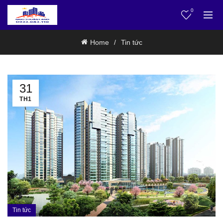
0
Home
Tin tức
31
TH1
Tin tức