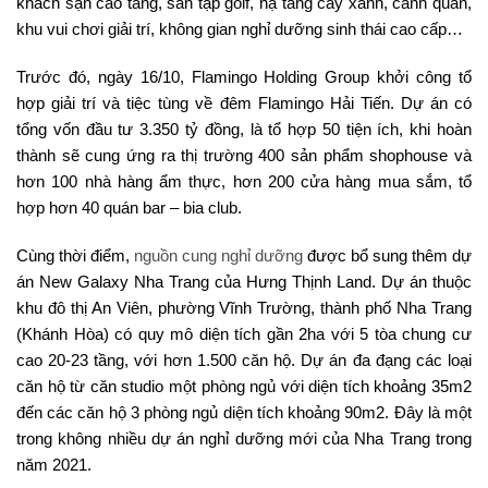
khách sạn cao tầng, sân tập golf, hạ tầng cây xanh, cảnh quan,
khu vui chơi giải trí, không gian nghỉ dưỡng sinh thái cao cấp…
Trước đó, ngày 16/10, Flamingo Holding Group khởi công tổ
hợp giải trí và tiệc tùng về đêm Flamingo Hải Tiến. Dự án có
tổng vốn đầu tư 3.350 tỷ đồng, là tổ hợp 50 tiện ích, khi hoàn
thành sẽ cung ứng ra thị trường 400 sản phẩm shophouse và
hơn 100 nhà hàng ẩm thực, hơn 200 cửa hàng mua sắm, tổ
hợp hơn 40 quán bar – bia club.
Cùng thời điểm,
nguồn cung nghỉ dưỡng
được bổ sung thêm dự
án New Galaxy Nha Trang của Hưng Thịnh Land. Dự án thuộc
khu đô thị An Viên, phường Vĩnh Trường, thành phố Nha Trang
(Khánh Hòa) có quy mô diện tích gần 2ha với 5 tòa chung cư
cao 20-23 tầng, với hơn 1.500 căn hộ. Dự án đa đạng các loại
căn hộ từ căn studio một phòng ngủ với diện tích khoảng 35m2
đến các căn hộ 3 phòng ngủ diện tích khoảng 90m2. Đây là một
trong không nhiều dự án nghỉ dưỡng mới của Nha Trang trong
năm 2021.