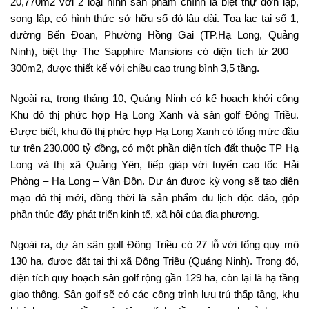
20,770m2 với 2 loại hình sản phẩm chính là biệt thự đơn lập,
song lập, có hình thức sở hữu sổ đỏ lâu dài. Tọa lạc tại số 1,
đường Bến Đoan, Phường Hồng Gai (TP.Hạ Long, Quảng
Ninh), biệt thự The Sapphire Mansions có diện tích từ 200 –
300m2, được thiết kế với chiều cao trung bình 3,5 tầng.
Ngoài ra, trong tháng 10, Quảng Ninh có kế hoạch khởi công
Khu đô thị phức hợp Hạ Long Xanh và sân golf Đông Triều.
Được biết, khu đô thị phức hợp Hạ Long Xanh có tổng mức đầu
tư trên 230.000 tỷ đồng, có một phần diện tích đất thuộc TP Hạ
Long và thị xã Quảng Yên, tiếp giáp với tuyến cao tốc Hải
Phòng – Hạ Long – Vân Đồn. Dự án được kỳ vọng sẽ tạo diện
mạo đô thị mới, đồng thời là sản phẩm du lịch độc đáo, góp
phần thúc đẩy phát triển kinh tế, xã hội của địa phương.
Ngoài ra, dự án sân golf Đông Triều có 27 lỗ với tổng quy mô
130 ha, được đặt tại thị xã Đông Triều (Quảng Ninh). Trong đó,
diện tích quy hoạch sân golf rộng gần 129 ha, còn lại là hạ tầng
giao thông. Sân golf sẽ có các công trình lưu trú thấp tầng, khu