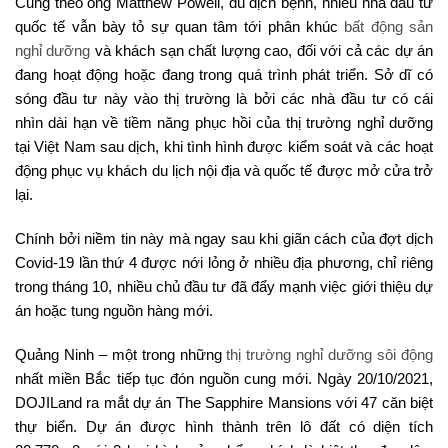
Cũng theo ông Matthew Powell, dù dịch bệnh, nhiều nhà đầu tư
quốc tế vẫn bày tỏ sự quan tâm tới phân khúc
bất động sản
nghỉ dưỡng
và khách sạn chất lượng cao, đối với cả các dự án
đang hoạt động hoặc đang trong quá trình phát triển. Sở dĩ có
sóng đầu tư này vào thị trường là bởi các nhà đầu tư có cái
nhìn dài hạn về tiềm năng phục hồi của thị trường nghỉ dưỡng
tại Việt Nam sau dịch, khi tình hình được kiểm soát và các hoạt
động phục vụ khách du lịch nội địa và quốc tế được mở cửa trở
lại.
Chính bởi niềm tin này mà ngay sau khi giãn cách của đợt dịch
Covid-19 lần thứ 4 được nới lỏng ở nhiều địa phương, chỉ riêng
trong tháng 10, nhiều chủ đầu tư đã đẩy mạnh việc giới thiệu dự
án hoặc tung nguồn hàng mới.
Quảng Ninh – một trong những
thị trường nghỉ dưỡng sôi động
nhất miền Bắc tiếp tục đón nguồn cung mới. Ngày 20/10/2021,
DOJILand ra mắt dự án The Sapphire Mansions với 47 căn biệt
thự biển. Dự án được hình thành trên lô đất có diện tích