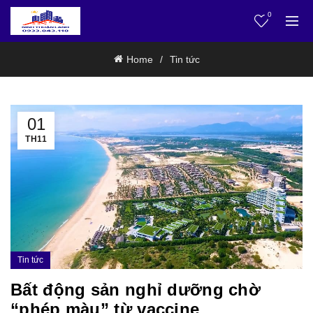
0
Home
Tin tức
01
TH11
Tin tức
Bất động sản nghỉ dưỡng chờ
“phép màu” từ vaccine