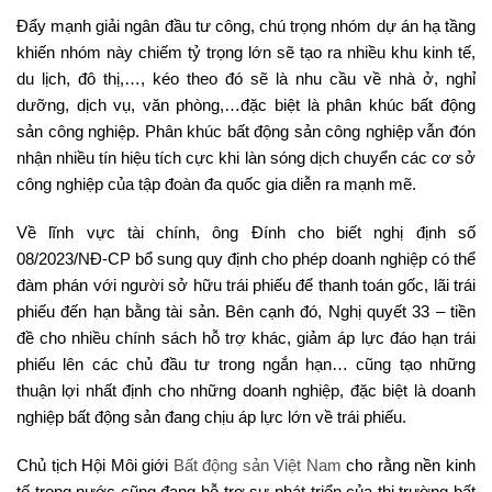
Đẩy mạnh giải ngân đầu tư công, chú trọng nhóm dự án hạ tầng
khiến nhóm này chiếm tỷ trọng lớn sẽ tạo ra nhiều khu kinh tế,
du lịch, đô thị,…, kéo theo đó sẽ là nhu cầu về nhà ở, nghỉ
dưỡng, dịch vụ, văn phòng,…đặc biệt là phân khúc bất động
sản công nghiệp. Phân khúc bất động sản công nghiệp vẫn đón
nhận nhiều tín hiệu tích cực khi làn sóng dịch chuyển các cơ sở
công nghiệp của tập đoàn đa quốc gia diễn ra mạnh mẽ.
Về lĩnh vực tài chính, ông Đính cho biết nghị định số
08/2023/NĐ-CP bổ sung quy định cho phép doanh nghiệp có thể
đàm phán với người sở hữu trái phiếu để thanh toán gốc, lãi trái
phiếu đến hạn bằng tài sản. Bên cạnh đó, Nghị quyết 33 – tiền
đề cho nhiều chính sách hỗ trợ khác, giảm áp lực đáo hạn trái
phiếu lên các chủ đầu tư trong ngắn hạn… cũng tạo những
thuận lợi nhất định cho những doanh nghiệp, đặc biệt là doanh
nghiệp bất động sản đang chịu áp lực lớn về trái phiếu.
Chủ tịch Hội Môi giới
Bất động sản Việt Nam
cho rằng nền kinh
tế trong nước cũng đang hỗ trợ sự phát triển của thị trường bất