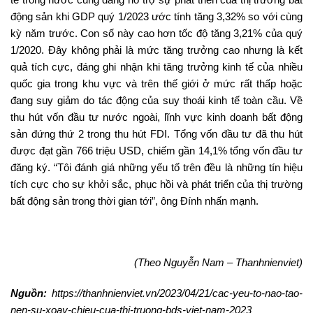
động sản khi GDP quý 1/2023 ước tính tăng 3,32% so với cùng
kỳ năm trước. Con số này cao hơn tốc độ tăng 3,21% của quý
1/2020. Đây không phải là mức tăng trưởng cao nhưng là kết
quả tích cực, đáng ghi nhận khi tăng trưởng kinh tế của nhiều
quốc gia trong khu vực và trên thế giới ở mức rất thấp hoặc
đang suy giảm do tác động của suy thoái kinh tế toàn cầu. Về
thu hút vốn đầu tư nước ngoài, lĩnh vực kinh doanh bất động
sản đứng thứ 2 trong thu hút FDI. Tổng vốn đầu tư đã thu hút
được đạt gần 766 triệu USD, chiếm gần 14,1% tổng vốn đầu tư
đăng ký. “Tôi đánh giá những yếu tố trên đều là những tín hiệu
tích cực cho sự khởi sắc, phục hồi và phát triển của thị trường
bất động sản trong thời gian tới”, ông Đính nhấn mạnh.
(Theo Nguyễn Nam – Thanhnienviet)
Nguồn:
https://thanhnienviet.vn/2023/04/21/cac-yeu-to-nao-tao-
nen-su-xoay-chieu-cua-thi-truong-bds-viet-nam-2023