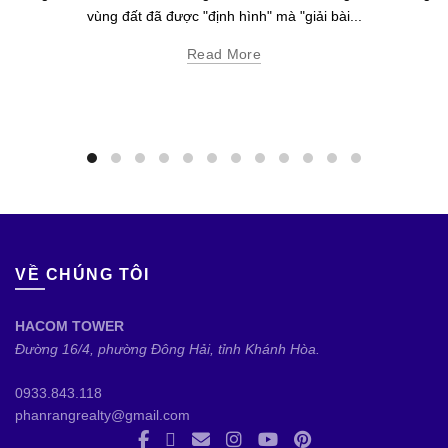
vùng đất đã được "định hình" mà "giải bài...
Read More
VỀ CHÚNG TÔI
HACOM TOWER
Đường 16/4, phường Đông Hải, tỉnh Khánh Hòa.
0933.843.118
phanrangrealty@gmail.com