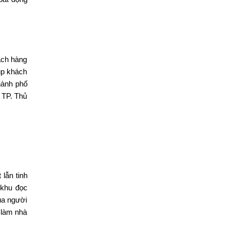
ách hàng
úp khách
hành phố
 TP. Thủ
lẫn tinh
 khu đọc
ủa người
 làm nhà