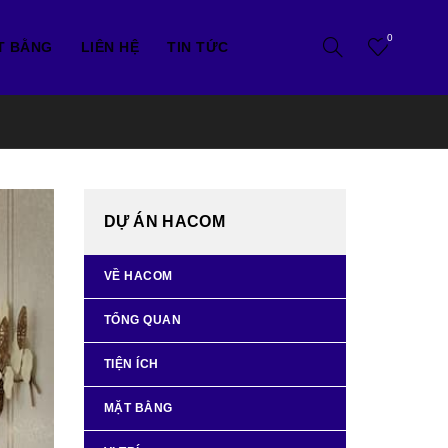
0
T BẰNG
LIÊN HỆ
TIN TỨC
DỰ ÁN HACOM
VỀ HACOM
TỔNG QUAN
TIỆN ÍCH
MẶT BẰNG