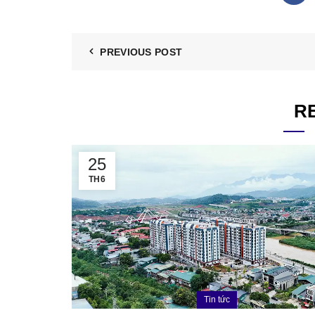
PREVIOUS POST
R
25
TH6
Tin tức