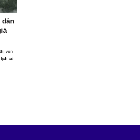
Tin tức
ộ dân
Nhà đầu tư dồn sự chú ý về phía 
giá
chung cư Hà Nội giảm giá
Diễn biến thị trường bất động sản 6 tháng đầu năm TP. H
Minh mới chiếm gần 50% tỷ trọng quan tâm bất động sản
thị ven
quốc, tăng 8,5% so với cùng kỳ và...
lịch có
Read More