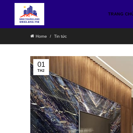
TRANG CH
Home
Tin tức
01
TH2