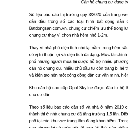
Căn hộ chung cư đang tr
Số liệu báo cáo thị trường quý 3/2020 của trang 
dẫn đầu trong số các loại hình bất động sản
Batdongsan.com.vn, chung cư chiếm ưu thế trong lự
chung cư thay vì chọn nhà hẻm nhỏ 1-2m.
Thay vì nhà phố diện tích nhỏ lại nằm trong hẻm sâ
có vị trí thuận lợi và diện tích đa dạng. Mức tài c
phố nhưng người mua lại được hỗ trợ nhiều phương 
căn hộ chung cư, nhiều chủ đầu tư còn trang bị hệ 
và kiến tạo nên một cộng đồng dân cư văn minh, hiện
Khu căn hộ cao cấp Opal Skyline được đầu tư hệ th
cho cư dân
Theo số liệu báo cáo dân số và nhà ở năm 2019 c
thành thị ở nhà chung cư đã tăng trưởng 1,5 lần. Đi
phố tại các khu vực trung tâm đang khan hiếm. Tron
chu nhưng lại có mức giá tốt hơn. Vì thế, sản phẩm