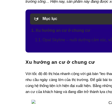
trường sống… Hiện nay, sản phẩm này đang được xem
Mục lục
1. Xu hướng an cư ở chung cư
1.1. Opal Skyline – nuôi dưỡng cảm xúc, v
Xu hướng an cư ở chung cư
Với tốc độ đô thị hóa nhanh cộng với giá bán “leo t
nhu cầu ngày càng lớn của thị trường. Để giải bài t
cùng hệ thống tiện ích hiện đại xuất hiện. Bằng nhữ
an cư của khách hàng và đang dần trở thành lựa chọn