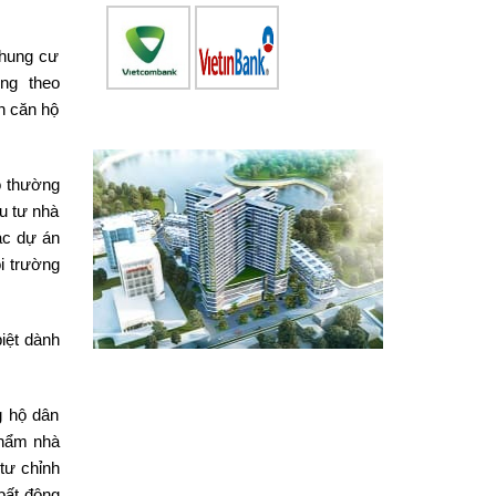
chung cư
ng theo
n căn hộ
ộ thường
ầu tư nhà
ác dự án
i trường
iệt dành
g hộ dân
phẩm nhà
tư chỉnh
bất động