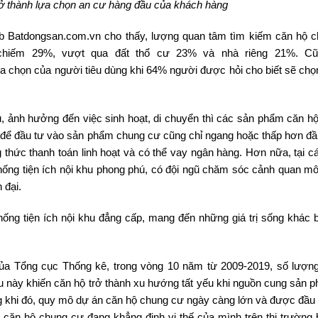
ở thành lựa chọn an cư hàng đầu của khách hàng
web Batdongsan.com.vn cho thấy, lượng quan tâm tìm kiếm căn hộ 
 chiếm 29%, vượt qua đất thổ cư 23% và nhà riêng 21%. Cũ
a chọn của người tiêu dùng khi 64% người được hỏi cho biết sẽ chọ
u, ảnh hưởng đến việc sinh hoạt, di chuyển thì các sản phẩm căn h
hính để đầu tư vào sản phẩm chung cư cũng chỉ ngang hoặc thấp hơn đ
thức thanh toán linh hoạt và có thể vay ngân hàng. Hơn nữa, tại c
thống tiện ích nội khu phong phú, có đội ngũ chăm sóc cảnh quan mô
 đại.
ống tiện ích nội khu đẳng cấp, mang đến những giá trị sống khác b
ủa Tổng cục Thống kê, trong vòng 10 năm từ 2009-2019, số lượn
ều này khiến căn hộ trở thành xu hướng tất yếu khi nguồn cung sản 
g khi đó, quy mô dự án căn hộ chung cư ngày càng lớn và được đầu 
 căn hộ chung cư đang khẳng định vị thế của mình trên thị trường 