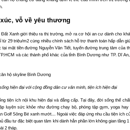
n.
 xúc, vỗ về yêu thương
ất Xanh giới thiệu ra thị trường, mở ra cơ hội an cư dành cho kh
 từ 29 triệu/m2 cùng nhiều chính sách hỗ trợ thanh toán hấp dẫn gi
 tại mặt tiền đường Nguyễn Văn Tiết, tuyến đường trung tâm của t
 TP.HCM và các thành phố khác của tỉnh Bình Dương như TP. Dĩ An,
sống hiện đại với cộng đồng dân cư văn minh, tiện ích hiện đại
tiện ích nội khu hiện đại và đẳng cấp. Tại đây, đời sống thể chất 
tập luyện sức khỏe như đường chạy bộ, phòng tập gym, yoga hay
ân Golf Sông Bé xanh mướt… Ngoài việc đáp ứng nhu cầu tiện ích c
 đầu tư đặc biệt quan tâm khi dành hẳn phần lớn không gian tầng 1
i 2 tháp.