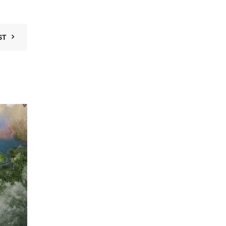
ST
19
TH6