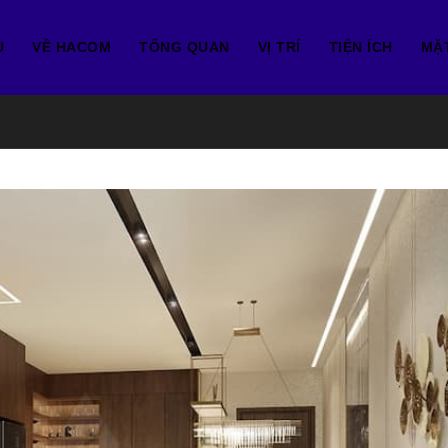
Ủ
VỀ HACOM
TỔNG QUAN
VỊ TRÍ
TIỆN ÍCH
MẶ