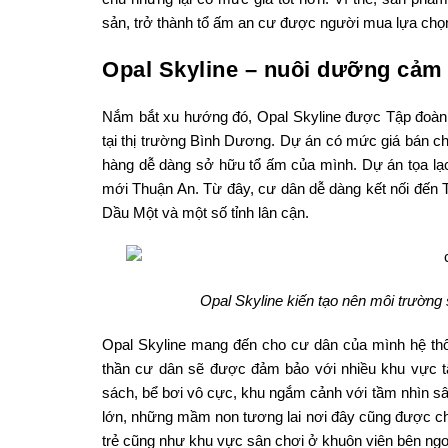
sản, trở thành tổ ấm an cư được người mua lựa chọ
Opal Skyline – nuôi dưỡng cảm
Nắm bắt xu hướng đó, Opal Skyline được Tập đoàn Đ
tại thị trường Bình Dương. Dự án có mức giá bán chỉ
hàng dễ dàng sở hữu tổ ấm của mình. Dự án tọa lạc
mới Thuận An. Từ đây, cư dân dễ dàng kết nối đến
Dầu Một và một số tỉnh lân cận.
Opal Skyline kiến tạo nên môi trường 
Opal Skyline mang đến cho cư dân của mình hệ thống 
thần cư dân sẽ được đảm bảo với nhiều khu vực 
sách, bể bơi vô cực, khu ngắm cảnh với tầm nhìn s
lớn, những mầm non tương lai nơi đây cũng được chủ
trẻ cũng như khu vực sân chơi ở khuôn viên bên ngoà