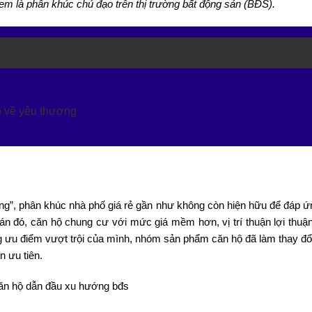
 là phân khúc chủ đạo trên thị trường bất động sản (BĐS).
ỗ về yêu thương
hang”, phân khúc nhà phố giá rẻ gần như không còn hiện hữu để đáp 
oán đó, căn hộ chung cư với mức giá mềm hơn, vị trí thuận lợi thuận
ng ưu điểm vượt trội của mình, nhóm sản phẩm căn hộ đã làm thay đổi
 ưu tiên.