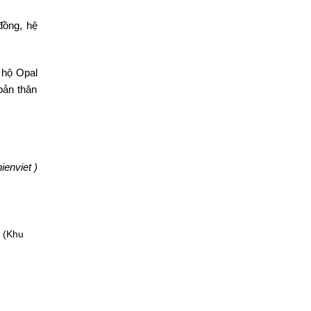
đồng, hệ
n hộ Opal
bản thân
ienviet )
 (Khu