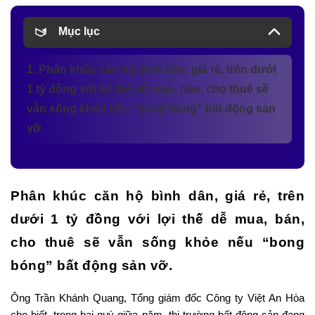
Mục lục
1. Phân khúc căn hộ bình dân, giá rẻ, trên dưới
1 tỷ đồng với lợi thế dễ mua, bán, cho thuê sẽ
vẫn sống khỏe nếu “bong bóng” bất động sản
vỡ.
Phân khúc căn hộ bình dân, giá rẻ, trên
dưới 1 tỷ đồng với lợi thế dễ mua, bán,
cho thuê sẽ vẫn sống khỏe nếu “bong
bóng” bất động sản vỡ.
Ông Trần Khánh Quang, Tổng giám đốc Công ty Việt An Hòa
cho biết, trong hai quý giữa năm, thị trường bất động sản đang