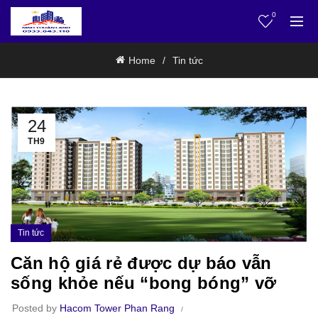
0
Home
Tin tức
24
TH9
Tin tức
Căn hộ giá rẻ được dự báo vẫn
sống khỏe nếu “bong bóng” vỡ
Posted by
Hacom Tower Phan Rang