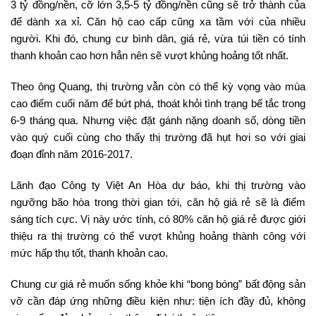
3 tỷ đồng/nền, cỡ lớn 3,5-5 tỷ đồng/nền cũng sẽ trở thành của
để dành xa xỉ. Căn hộ cao cấp cũng xa tầm với của nhiều
người. Khi đó, chung cư bình dân, giá rẻ, vừa túi tiền có tính
thanh khoản cao hơn hẳn nên sẽ vượt khủng hoảng tốt nhất.
Theo ông Quang, thị trường vẫn còn có thể kỳ vọng vào mùa
cao điểm cuối năm để bứt phá, thoát khỏi tình trạng bế tắc trong
6-9 tháng qua. Nhưng việc đặt gánh nặng doanh số, dòng tiền
vào quý cuối cùng cho thấy thị trường đã hụt hơi so với giai
đoạn đỉnh năm 2016-2017.
Lãnh đạo Công ty Việt An Hòa dự báo, khi thị trường vào
ngưỡng bão hòa trong thời gian tới, căn hộ giá rẻ sẽ là điểm
sáng tích cực. Vị này ước tính, có 80% căn hộ giá rẻ được giới
thiệu ra thị trường có thể vượt khủng hoảng thành công với
mức hấp thụ tốt, thanh khoản cao.
Chung cư giá rẻ muốn sống khỏe khi “bong bóng” bất động sản
vỡ cần đáp ứng những điều kiện như: tiện ích đầy đủ, không