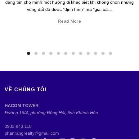
đang tìm cho mình một hướng đi khác biệt khi không chọn những
vùng đất đã được "định hình" mà "giải bài...
Read More
VỀ CHÚNG TÔI
HACOM TOWER
Đường 16/4, phường Đông Hải, tỉnh Khánh Hòa.
0933.843.118
phanrangrealty@gmail.com