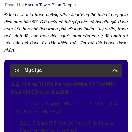
Posted by
Hacom Tower Phan Rang
Đặt cọc là một trong những yêu cầu không thể thiếu trong giao
dịch mua bán đất. Điều này có thể giúp cho cả hai bên giữ đúng
cam kết, hạn chế tình trạng phá vỡ thỏa thuận. Tuy nhiên, trong
quá trình đặt cọc mua đất, người mua cần chú ý để tránh rơi
vào các thủ đoạn lừa đảo khiến mất tiền mà đất không được
nhận.
Mục lục
1. 1. Những Rủi Ro Mà Người Mua Có Thể Mắc
Phải Khi Đặt Cọc Mua Đất
1.1. 2. Đâu Là Nguyên Nhân Dẫn Tới Việc Bị Lừa
Khi Đặt Cọc Mua Đất?
1.1.1. 3. Làm Thế Nào Để Tránh Việc Bị Lừa
Đảo Khi Đặt Cọc Mua Đất?