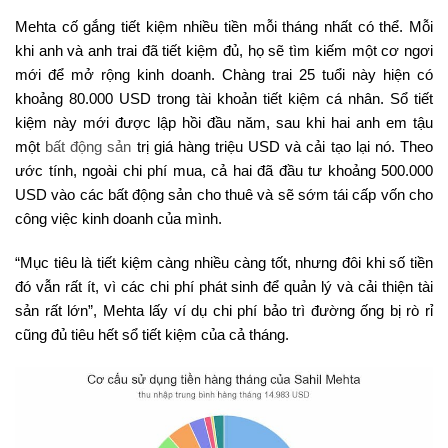
Mehta cố gắng tiết kiệm nhiều tiền mỗi tháng nhất có thể. Mỗi
khi anh và anh trai đã tiết kiệm đủ, họ sẽ tìm kiếm một cơ ngơi
mới để mở rộng kinh doanh. Chàng trai 25 tuổi này hiện có
khoảng 80.000 USD trong tài khoản tiết kiệm cá nhân. Sổ tiết
kiệm này mới được lập hồi đầu năm, sau khi hai anh em tậu
một
bất động sản
trị giá hàng triệu USD và cải tạo lại nó. Theo
ước tính, ngoài chi phí mua, cả hai đã đầu tư khoảng 500.000
USD vào các bất động sản cho thuê và sẽ sớm tái cấp vốn cho
công việc kinh doanh của mình.
“Mục tiêu là tiết kiệm càng nhiều càng tốt, nhưng đôi khi số tiền
đó vẫn rất ít, vì các chi phí phát sinh để quản lý và cải thiện tài
sản rất lớn”, Mehta lấy ví dụ chi phí bảo trì đường ống bị rò rỉ
cũng đủ tiêu hết sổ tiết kiệm của cả tháng.