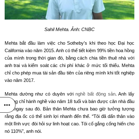
Sahil Mehta. Ảnh: CNBC
Mehta bắt đầu làm việc cho Sotheby’s khi theo học Đại học
California vào năm 2015. Anh có thể tiết kiệm 99% tiền hoa hồng
của mình trong thời gian đó, bằng cách chia tiền thuê nhà với
anh trai và kiểm soát các chi phí khác ở mức tối thiểu. Mehta
chỉ cho phép mua tài sản đầu tiên của riêng mình khi tốt nghiệp
vào năm 2017.
Mehta dường như có duyên với
nghề bất động sản
. Anh lấy
chứng chỉ hành nghề vào năm 18 tuổi và bán được căn nhà đầu
tiên ngay sau đó. Bản thân Mehta chưa bao giờ tưởng tượng
rằng địa ốc có thể sinh lợi nhanh đến thế. “Tôi đã dấn thân vào
một lĩnh vực đòi hỏi sự linh hoạt cao. Tôi cố gắng cống hiến cho
nó 110%”, anh nói.