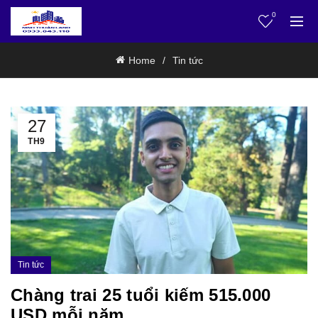
0
Home
Tin tức
27
TH9
Tin tức
Chàng trai 25 tuổi kiếm 515.000
USD mỗi năm