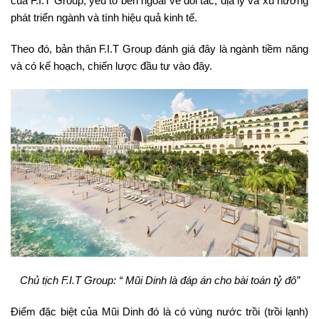
của F.I.T Group, yếu tố bên ngoài về đối tác, địa lý và xu hướng
phát triển ngành và tính hiệu quả kinh tế.
Theo đó, bản thân F.I.T Group đánh giá đây là ngành tiềm năng
và có kế hoạch, chiến lược đầu tư vào đây.
Chủ tịch F.I.T Group: “ Mũi Dinh là đáp án cho bài toán tỷ đô”
Điểm đặc biệt của Mũi Dinh đó là có vùng nước trồi (trồi lạnh)