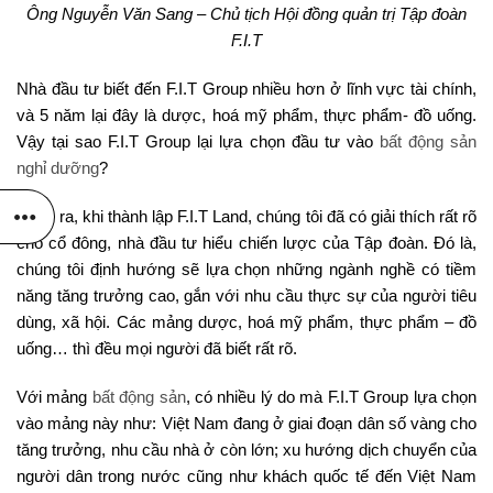
Ông Nguyễn Văn Sang – Chủ tịch Hội đồng quản trị Tập đoàn
F.I.T
Nhà đầu tư biết đến F.I.T Group nhiều hơn ở lĩnh vực tài chính,
và 5 năm lại đây là dược, hoá mỹ phẩm, thực phẩm- đồ uống.
Vậy tại sao F.I.T Group lại lựa chọn đầu tư vào
bất động sản
nghỉ dưỡng
?
Thực ra, khi thành lập F.I.T Land, chúng tôi đã có giải thích rất rõ
cho cổ đông, nhà đầu tư hiểu chiến lược của Tập đoàn. Đó là,
chúng tôi định hướng sẽ lựa chọn những ngành nghề có tiềm
năng tăng trưởng cao, gắn với nhu cầu thực sự của người tiêu
dùng, xã hội. Các mảng dược, hoá mỹ phẩm, thực phẩm – đồ
uống… thì đều mọi người đã biết rất rõ.
Với mảng
bất động sản
, có nhiều lý do mà F.I.T Group lựa chọn
vào mảng này như: Việt Nam đang ở giai đoạn dân số vàng cho
tăng trưởng, nhu cầu nhà ở còn lớn; xu hướng dịch chuyển của
người dân trong nước cũng như khách quốc tế đến Việt Nam