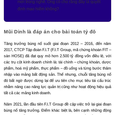
mới trong nghề. Ông có cho rằng đây là quyết
định mạo hiểm không?
Mũi Dinh là đáp án cho bài toán tỷ đô
Tăng trưởng bùng nổ suốt giai đoạn 2012 – 2016, đến năm
2017, CTCP Tập đoàn F.I.T (F.I.T Group, mã chứng khoán FIT –
sàn HOSE) đã đạt quy mô hơn 2.500 tỷ đồng vốn điều lệ, với
các trụ cột kinh doanh chính là: tài chính – chứng khoán, dược
phẩm, hoá mỹ phẩm, thực phẩm – đồ uống và từng bước thâm
nhập vào mảng bất động sản. Thế nhưng, chuỗi tăng bùng nổ
đó bất ngờ được dừng lại để ưu tiên cho mục tiêu tái cấu trúc
nhằm nâng cao năng lực quản trị cũng như hoạt động hiệu quả
tất cả các mảng kinh doanh.
Năm 2021, lần đầu tiên F.I.T Group đề cập việc trở lại giai đoạn
bùng nổ tăng trưởng. Điểm khác biệt là, bên cạnh những động