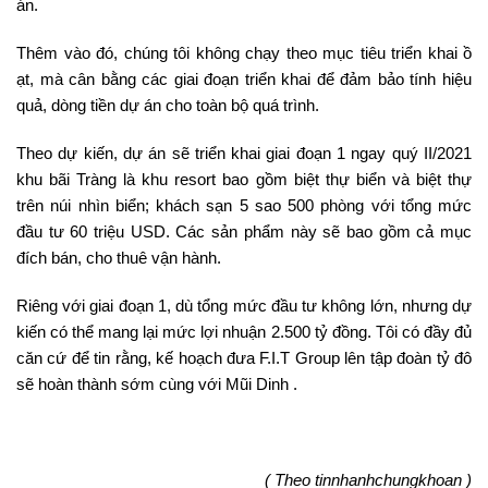
án.
Thêm vào đó, chúng tôi không chạy theo mục tiêu triển khai ồ
ạt, mà cân bằng các giai đoạn triển khai để đảm bảo tính hiệu
quả, dòng tiền dự án cho toàn bộ quá trình.
Theo dự kiến, dự án sẽ triển khai giai đoạn 1 ngay quý II/2021
khu bãi Tràng là khu resort bao gồm biệt thự biển và biệt thự
trên núi nhìn biển; khách sạn 5 sao 500 phòng với tổng mức
đầu tư 60 triệu USD. Các sản phẩm này sẽ bao gồm cả mục
đích bán, cho thuê vận hành.
Riêng với giai đoạn 1, dù tổng mức đầu tư không lớn, nhưng dự
kiến có thể mang lại mức lợi nhuận 2.500 tỷ đồng. Tôi có đầy đủ
căn cứ để tin rằng, kế hoạch đưa F.I.T Group lên tập đoàn tỷ đô
sẽ hoàn thành sớm cùng với Mũi Dinh .
( Theo tinnhanhchungkhoan )