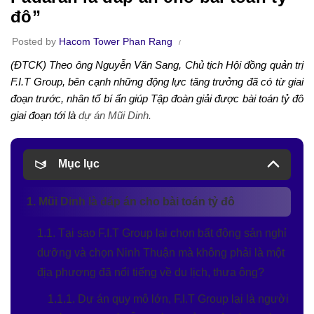
đô”
Posted by
Hacom Tower Phan Rang
(ĐTCK) Theo ông Nguyễn Văn Sang, Chủ tịch Hội đồng quản trị
F.I.T Group, bên cạnh những động lực tăng trưởng đã có từ giai
đoạn trước, nhân tố bí ẩn giúp Tập đoàn giải được bài toán tỷ đô
giai đoạn tới là
dự án Mũi Dinh.
Mục lục
1. Mũi Dinh là đáp án cho bài toán tỷ đô
1.1. Tại sao F.I.T Group lại chọn bất động sản nghỉ
dưỡng và chọn Ninh Thuận mà không phải là một
địa phương đã nổi tiếng về du lịch, thưa ông?
1.1.1. Dự án quy mô lớn, F.I.T Group lại là người