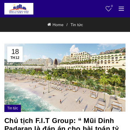
0
Home
Tin tức
18
TH12
Tin tức
Chủ tịch F.I.T Group: “ Mũi Dinh
Padaran là đáp án cho bài toán tỷ