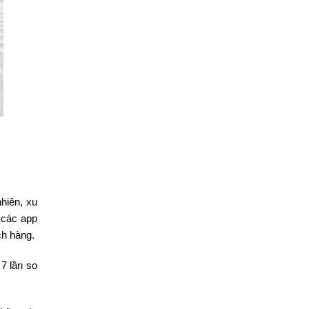
hiên, xu
 các app
ch hàng.
7 lần so