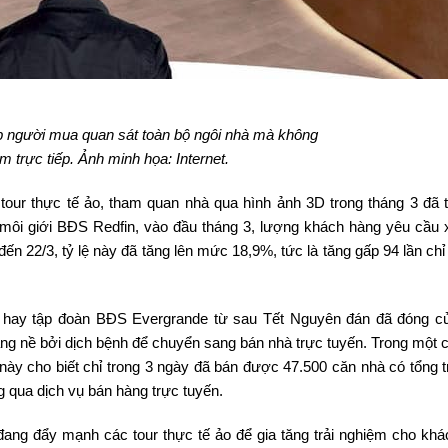
p người mua quan sát toàn bộ ngôi nhà mà không
 trực tiếp. Ảnh minh họa: Internet.
 tour thực tế ảo, tham quan nhà qua hình ảnh 3D trong tháng 3 đã 
y môi giới BĐS Redfin, vào đầu tháng 3, lượng khách hàng yêu cầu
ến 22/3, tỷ lệ này đã tăng lên mức 18,9%, tức là tăng gấp 94 lần ch
ho hay tập đoàn BĐS Evergrande từ sau Tết Nguyên đán đã đóng c
ng nề bởi dịch bệnh để chuyển sang bán nhà trực tuyến. Trong một 
y cho biết chỉ trong 3 ngày đã bán được 47.500 căn nhà có tổng trị
g qua dịch vụ bán hàng trực tuyến.
ang đẩy mạnh các tour thực tế ảo để gia tăng trải nghiệm cho khá