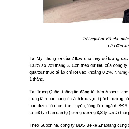
Trải nghiệm VR cho phé
cần đến xem
Tại Mỹ, thống kê của Zillow cho thấy số lượng các
191% so với tháng 2. Còn theo dữ liệu của công t
qua tour thực tế ảo chỉ rơi vào khoảng 0,2%. Nhưng đ
1 tháng.
Tại Trung Quốc, thông tin đăng tải trên Abacus c
trung tâm bán hàng ở cách khu vực bị ảnh hưởng nặ
báo được tổ chức trực tuyến, “ông lớn” ngành BĐS nà
tới 58 tỷ nhân dân tệ (tương đương 8,3 tỷ USD) thôn
Theo Supchina, công ty BĐS Beike Zhaofang cũng đ