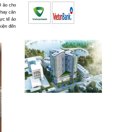
D ảo cho
 hay cản
hực tế ảo
kiện đến