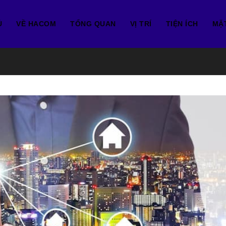
Ủ
VỀ HACOM
TỔNG QUAN
VỊ TRÍ
TIỆN ÍCH
MẶ