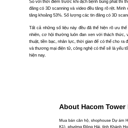
So với thời điểm trước khi dịch bệnh bùng phát thì 
đăng có 3D scanning và video đều tăng rõ rệt. Minh 
tăng khoảng 53%. Số lượng các tin đăng có 3D scann
Tất cả những số liệu này đều đã thể hiện rõ ưu th
nhiên, cơ hội thường luôn đan xen với thách thức
thuật, tiền bạc, nhân lực, thời gian để có thể cho 
và thương mại điện tử, công nghệ có thể sẽ là yếu tố
hiện nay.
About Hacom Tower
Mua bán căn hộ, shophouse Dự ám Hac
K1), phường Đông Hải, tỉnh Khánh H