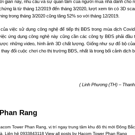
thời gian này, nhu cầu và sự quan tâm của người mua nhà dành cho n
chứng là từ tháng 12/2019 đến tháng 3/2020, lượt xem tin có 3D sca
ing trong tháng 3/2020 cũng tăng 52% so với tháng 12/2019.
ế của việc sử dụng công nghệ để tiếp thị BĐS trong mùa dịch Covid
, việc ứng dụng công nghệ này cũng cần các công ty BĐS phải đầu 
ra được những video, hình ảnh 3D chất lượng. Giống như sự đổ bộ của
 thay đổi cuộc chơi cho thị trường BĐS, nhất là trong bối cảnh dịch
( Linh Phương (TH) – Thanhn
 Phan Rang
om Tower Phan Rang, vị trí ngay trung tâm khu đô thị mới Đông Bắc
oà. Liên hệ 0933843118
View all posts by Hacom Tower Phan Rang