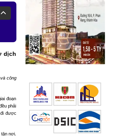
ừ dịch
 và công
iai đoạn
đều phải
 đi được
tận nơi.