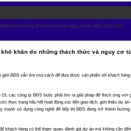
 khăn do những thách thức và nguy cơ từ dịch Covid-19.
 khó khăn do những thách thức và nguy cơ t
ôi giới BĐS vẫn tìm mọi cách để đưa được sản phẩm tới khách hàng
-19, các công ty BĐS buộc phải tìm ra giải pháp để thích ứng với g
 thực trạng hầu hết hoạt động xúc tiến giao dịch, giới thiệu dự án 
ẩy mạnh sử dụng công nghệ để tiếp thị BĐS đang trở thành hướng
R) để khách hàng có thể tham quan, đánh giá dự án mà không cần đến 