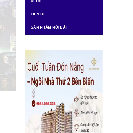
VỊ TRÍ
LIÊN HỆ
SẢN PHẨM NỖI BẬT