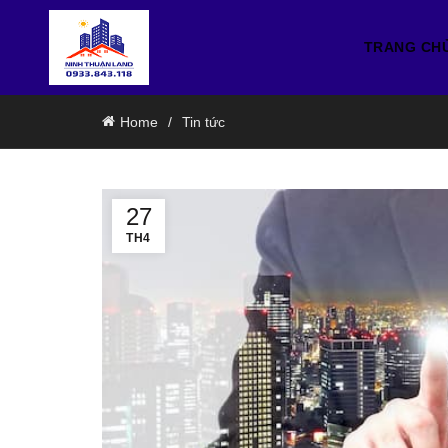
TRANG CH
Home
Tin tức
27
TH4