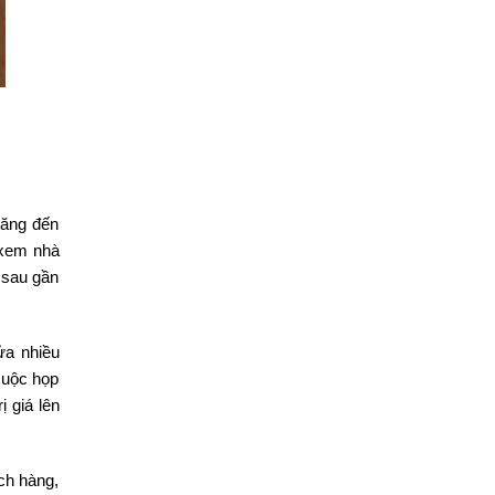
tăng đến
 xem nhà
ỉ sau gần
ửa nhiều
cuộc họp
 giá lên
ch hàng,