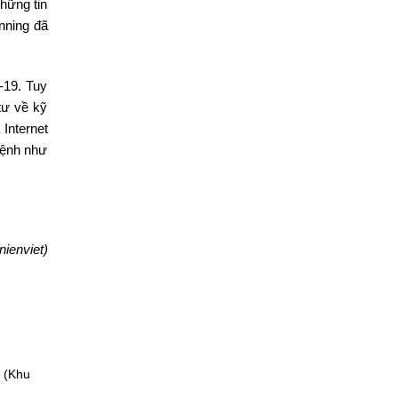
hững tin
nning đã
-19. Tuy
tư về kỹ
 Internet
 bệnh như
ienviet)
 (Khu