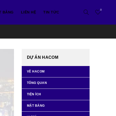
0
T BẰNG
LIÊN HỆ
TIN TỨC
DỰ ÁN HACOM
VỀ HACOM
TỔNG QUAN
TIỆN ÍCH
MẶT BẰNG