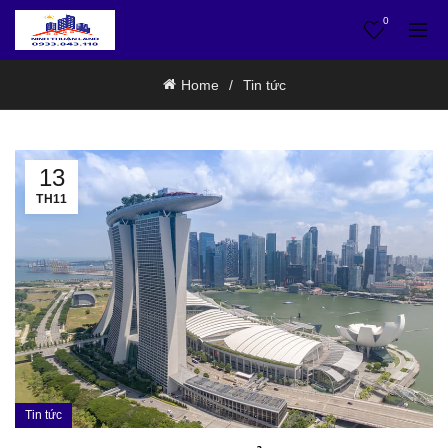
0
Home
Tin tức
13
TH11
Tin tức