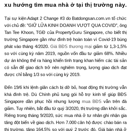
xu hướng tìm mua nhà ở tại thị trường này.
Tại sự kiện Adapt 2 Change #3 do Batdongsan.com.vn tổ chức
với chủ đề: ”GIỮ LỬA KINH DOANH VƯỢT QUA COVID”, ông
Tan Tee Khoon, TGĐ của PropertyGuru Singapore, cho biết thị
trường Singapore gần như đình trệ hoàn toàn vì Covid-19 bùng
phát vào tháng 4/2020.
Giá BĐS thương mại
giảm từ 1,3-1,5%
so với cùng kỳ năm 2019, nguồn vốn đầu tư giảm 68%. Nhiều
dự án không thể ra hàng khiến tình trạng khan hiếm các tài sản
có sẵn để giao dịch trở nên nghiêm trọng, lượng giao dịch đạt
được chỉ bằng 1/3 so với cùng kỳ 2019.
Đến 19/6 khi lệnh giãn cách bị dỡ bỏ, hoạt động thị trường vẫn
khá đình trệ. Dù Chính phủ tung gói hỗ trợ kinh tế giúp BĐS
Singapore dần phục hồi nhưng lượng
mua BĐS
vẫn trên đà
giảm. Tuy nhiên, bắt đầu từ quý 3/2020, thị trường dần khởi sắc.
Riêng trong tháng 9/2020, sức mua nhà ở tư nhân ghi nhận gia
tăng đột biến về giao dịch. Hơn 7.000 căn hộ được chào bán ra
thị trường, tăng 164,5% so với quý 2 trước đó. Giá bán nhà ở