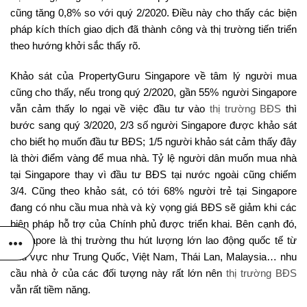
cũng tăng 0,8% so với quý 2/2020. Điều này cho thấy các biện
pháp kích thích giao dịch đã thành công và thị trường tiến triển
theo hướng khởi sắc thấy rõ.
Khảo sát của PropertyGuru Singapore về tâm lý người mua
cũng cho thấy, nếu trong quý 2/2020, gần 55% người Singapore
vẫn cảm thấy lo ngại về việc đầu tư vào
thị trường BĐS
thì
bước sang quý 3/2020, 2/3 số người Singapore được khảo sát
cho biết họ muốn đầu tư BĐS; 1/5 người khảo sát cảm thấy đây
là thời điểm vàng để mua nhà. Tỷ lệ người dân muốn mua nhà
tại Singapore thay vì đầu tư BĐS tại nước ngoài cũng chiếm
3/4. Cũng theo khảo sát, có tới 68% người trẻ tại Singapore
đang có nhu cầu mua nhà và kỳ vọng giá BĐS sẽ giảm khi các
biện pháp hỗ trợ của Chính phủ được triển khai. Bên cạnh đó,
Singapore là thị trường thu hút lượng lớn lao động quốc tế từ
khu vực như Trung Quốc, Việt Nam, Thái Lan, Malaysia… nhu
cầu nhà ở của các đối tượng này rất lớn nên
thị trường BĐS
vẫn rất tiềm năng.