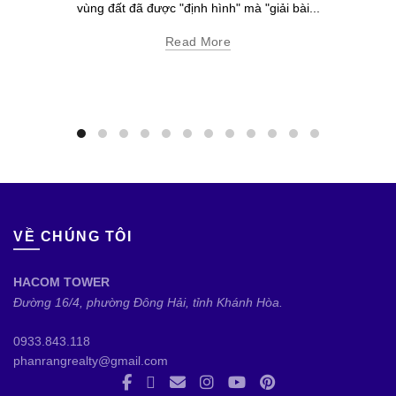
vùng đất đã được "định hình" mà "giải bài...
Read More
VỀ CHÚNG TÔI
HACOM TOWER
Đường 16/4, phường Đông Hải, tỉnh Khánh Hòa.
0933.843.118
phanrangrealty@gmail.com