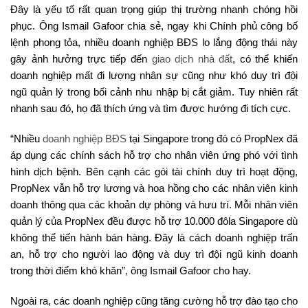
Đây là yếu tố rất quan trọng giúp thị trường nhanh chóng hồi
phục. Ông Ismail Gafoor chia sẻ, ngay khi Chính phủ công bố
lệnh phong tỏa, nhiều doanh nghiệp BĐS lo lắng động thái này
gây ảnh hưởng trực tiếp đến
giao dịch nhà đất
, có thể khiến
doanh nghiệp mất đi lượng nhân sự cũng như khó duy trì đội
ngũ quản lý trong bối cảnh nhu nhập bị cắt giảm. Tuy nhiên rất
nhanh sau đó, họ đã thích ứng và tìm được hướng đi tích cực.
“Nhiều
doanh nghiệp BĐS
tại Singapore trong đó có PropNex đã
áp dụng các chính sách hỗ trợ cho nhân viên ứng phó với tình
hình dịch bệnh. Bên cạnh các gói tài chính duy trì hoạt động,
PropNex vẫn hỗ trợ lương và hoa hồng cho các nhân viên kinh
doanh thông qua các khoản dự phòng và hưu trí. Mỗi nhân viên
quản lý của PropNex đều được hỗ trợ 10.000 đôla Singapore dù
không thể tiến hành bán hàng. Đây là cách doanh nghiệp trấn
an, hỗ trợ cho người lao động và duy trì đội ngũ kinh doanh
trong thời điểm khó khăn”, ông Ismail Gafoor cho hay.
Ngoài ra, các doanh nghiệp cũng tăng cường hỗ trợ đào tạo cho