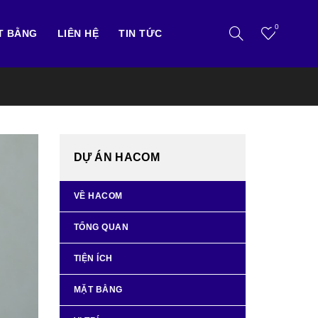
0
T BẰNG
LIÊN HỆ
TIN TỨC
DỰ ÁN HACOM
VỀ HACOM
TỔNG QUAN
TIỆN ÍCH
MẶT BẰNG