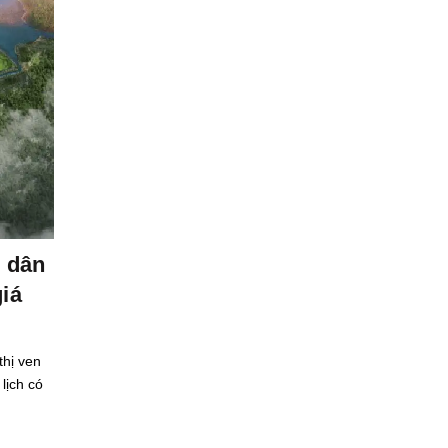
TH6
Tin tức
ộ dân
Nhà đầu tư dồn sự chú ý về phía 
giá
chung cư Hà Nội giảm giá
Diễn biến thị trường bất động sản 6 tháng đầu năm TP. H
Minh mới chiếm gần 50% tỷ trọng quan tâm bất động sản
thị ven
quốc, tăng 8,5% so với cùng kỳ và...
lịch có
Read More