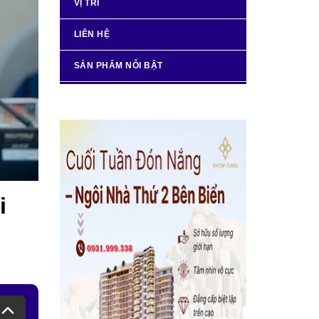
VỊ TRÍ
LIÊN HỆ
SẢN PHẨM NỖI BẬT
i