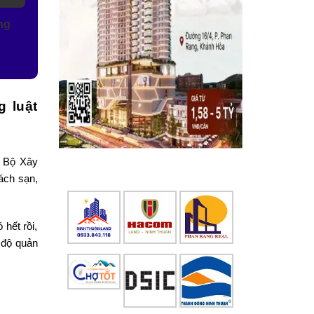
ng
g luật
, Bộ Xây
hách sạn,
 hết rồi,
c độ quản