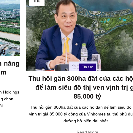
TH6
ềm năng
Tin tức
om
Thu hồi gần 800ha đất của các h
để làm siêu đô thị ven vịnh trị 
m Holdings
85.000 tỷ
ng chọn
i...
Thu hồi gần 800ha đất của các hộ dân để làm siêu đô 
vịnh trị giá 85.000 tỷ đồng của Vinhomes tại thủ phủ du 
đường bờ biển dài nhất...
Read More