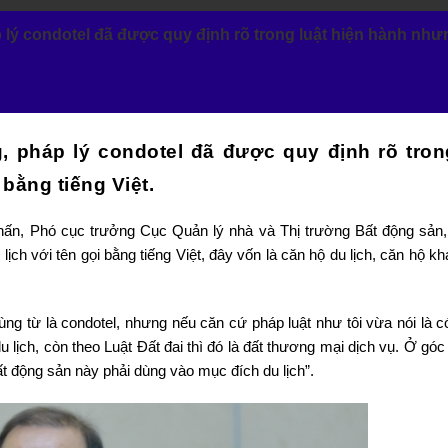
p lý condotel đã được quy định rõ trong luật hiện hành như
, pháp lý condotel đã được quy định rõ tron
bằng tiếng Việt.
hấn, Phó cục trưởng Cục Quản lý nhà và Thị trường Bất động sản
lịch với tên gọi bằng tiếng Việt, đây vốn là căn hộ du lịch, căn hộ k
ng từ là condotel, nhưng nếu căn cứ pháp luật như tôi vừa nói là có
 du lịch, còn theo Luật Đất đai thì đó là đất thương mại dịch vụ. Ở gó
 bất động sản này phải dùng vào mục đích du lịch”.