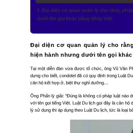
1. Đại diện cơ quan quản lý cho rằng, phá
dưới tên gọi khác bằng tiếng Việt.
Đại diện cơ quan quản lý cho rằng
hiện hành nhưng dưới tên gọi khác 
Tại một diễn đàn vừa được tổ chức, ông Vũ Văn P
dựng cho biết, condotel đã có quy định trong Luật Du 
căn hộ kết hợp ở, biệt thự nghỉ dưỡng…
Ông Phấn lý giải: “Đúng là không có pháp luật nào dù
với tên gọi tiếng Việt. Luật Du lịch gọi đây là căn hộ
lý sử dụng thì áp dụng theo Luật Du lịch, tức là loại