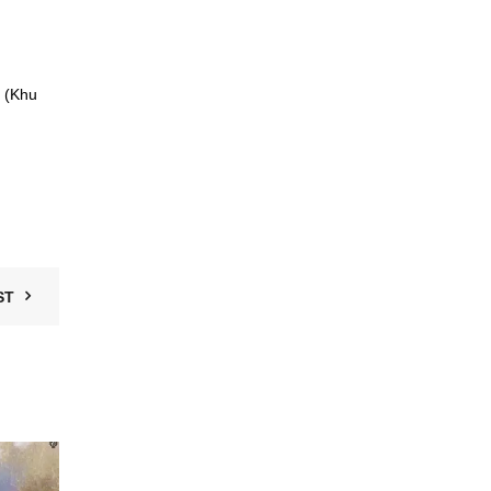
 (Khu
ST
19