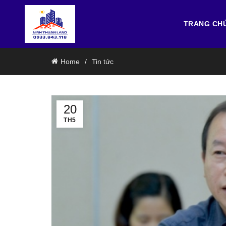
TRANG CH
Home
Tin tức
20
TH5