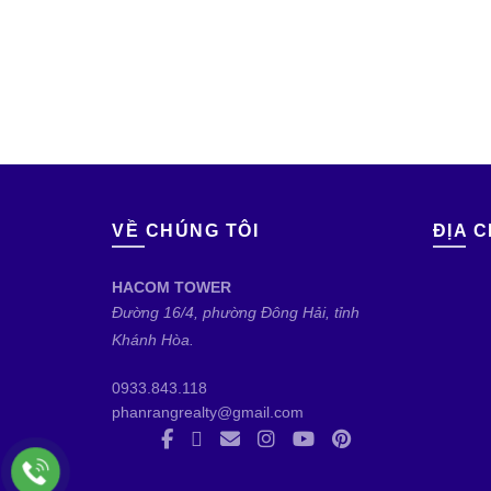
VỀ CHÚNG TÔI
ĐỊA C
HACOM TOWER
Đường 16/4, phường Đông Hải, tỉnh
Khánh Hòa.
0933.843.118
phanrangrealty@gmail.com