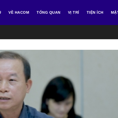
Ủ
VỀ HACOM
TỔNG QUAN
VỊ TRÍ
TIỆN ÍCH
MẶ