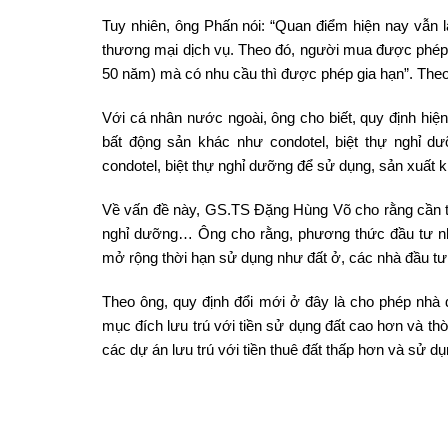
Tuy nhiên, ông Phấn nói: “Quan điểm hiện nay vẫn là
thương mại dịch vụ. Theo đó, người mua được phép c
50 năm) mà có nhu cầu thì được phép gia hạn”. Theo 
Với cá nhân nước ngoài, ông cho biết, quy định hi
bất động sản khác như condotel, biệt thự nghỉ 
condotel, biệt thự nghỉ dưỡng để sử dụng, sản xuất k
Về vấn đề này, GS.TS Đặng Hùng Võ cho rằng cần tăng
nghỉ dưỡng… Ông cho rằng, phương thức đầu tư nhữ
mở rộng thời hạn sử dụng như đất ở, các nhà đầu tư
Theo ông, quy định đổi mới ở đây là cho phép nhà 
mục đích lưu trú với tiền sử dụng đất cao hơn và thờ
các dự án lưu trú với tiền thuê đất thấp hơn và sử dụ