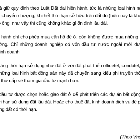
 giữ quy định theo Luật Đất đai hiện hành, tức là những loại hình n
huyển nhượng, khi hết thời hạn sở hữu trên đất đó (hiện nay là kh
ông, như vậy thì cũng không khác gì ổn định lâu dài.
ện hành chỉ cho phép mua căn hộ để ở, còn không được mua những l
dưỡng. Chỉ những doanh nghiệp có vốn đầu tư nước ngoài mới 
inh doanh.
 thời hạn sử dụng như đất ở với đất phát triển officetel, condotel,
ng loại hình bất động sản này đã chuyển sang kiểu phi truyền th
 thứ cấp sẽ tham gia đầu tư mạnh hơn.
đầu tư được chọn hoặc giao đất ở để phát triển các dự án bất độn
i hạn sử dụng đất lâu dài. Hoặc cho thuê đất kinh doanh dịch vụ để p
ng đất có thời hạn.
(Theo Vn