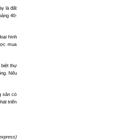
ày là đất
oảng 40-
oại hình
được mua
 biệt thự
ống. Nếu
g sản có
hát triển
express)