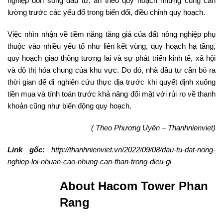
nghiệp đón sóng đầu tư, ăn theo quy hoạch nhưng cũng cần
lường trước các yếu đố trong biến đổi, điều chỉnh quy hoạch.
Việc nhìn nhận về tiềm năng tăng giá của đất nông nghiệp phụ
thuộc vào nhiều yếu tố như liên kết vùng, quy hoạch hạ tầng,
quy hoạch giao thông tương lai và sự phát triển kinh tế, xã hội
và đô thị hóa chung của khu vực. Do đó, nhà đầu tư cần bỏ ra
thời gian để đi nghiên cứu thực địa trước khi quyết định xuống
tiền mua và tính toán trước khả năng đối mặt với rủi ro về thanh
khoản cũng như biến động quy hoạch.
( Theo Phương Uyên – Thanhnienviet)
Link gốc:
http://thanhnienviet.vn/2022/09/08/dau-tu-dat-nong-
nghiep-loi-nhuan-cao-nhung-can-than-trong-dieu-gi
About Hacom Tower Phan
Rang