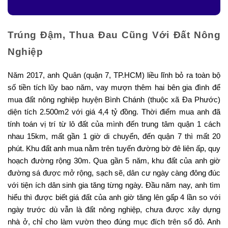
Trúng Đậm, Thua Đau Cũng Với Đất Nông
Nghiệp
Năm 2017, anh Quân (quận 7, TP.HCM) liều lĩnh bỏ ra toàn bộ
số tiền tích lũy bao năm, vay mượn thêm hai bên gia đình để
mua đất nông nghiệp huyện Bình Chánh (thuộc xã Đa Phước)
diện tích 2.500m2 với giá 4,4 tỷ đồng. Thời điểm mua anh đã
tính toán vị trí từ lô đất của mình đến trung tâm quận 1 cách
nhau 15km, mất gần 1 giờ di chuyển, đến quận 7 thì mất 20
phút. Khu đất anh mua nằm trên tuyến đường bờ đê liên ấp, quy
hoạch đường rộng 30m. Qua gần 5 năm, khu đất của anh giờ
đường sá được mở rộng, sạch sẽ, dân cư ngày càng đông đúc
với tiện ích dân sinh gia tăng từng ngày. Đầu năm nay, anh tìm
hiểu thì được biết giá đất của anh giờ tăng lên gấp 4 lần so với
ngày trước dù vẫn là đất nông nghiệp, chưa được xây dựng
nhà ở, chỉ cho làm vườn theo đúng mục đích trên sổ đỏ. Anh