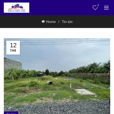
0
Home
Tin tức
12
TH9