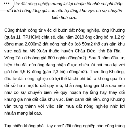
Đầu tư đất nông nghiệp
mang lại lợi nhuận tốt nhờ chi phí thấp
mà khả năng tăng giá cao nếu hạ tầng khu vực có sự chuyển
biến tích cực.
Cũng thành công từ việc đi buôn đất nông nghiệp, ông Khuông
(quận 11, TP.HCM) chia sẻ, đầu năm 2019 ông cũng bỏ ra 1,2 tỷ
đồng mua 2.000m2 đất nông nghiệp (có 50m2 thổ cư) gần khu
vực ngã ba Mỹ Xuân thuộc huyện Châu Đức, tỉnh Bà Rịa –
Vũng Tàu (khoảng giá 600 nghìn đồng/m2). Sau 3 năm đầu tư,
hiện khu đất của ông đang nhận được nhiều lời hỏi mua lại với
giá bán 4,5 tỷ đồng (gần 2,3 triệu đồng/m2). Theo ông Khuông,
đầu tư đất nông nghiệp
có lợi thế là chi phí bỏ ra không quá lớn
để sở hữu một lô đất quy mô, khả năng tăng giá khá cao nếu
như có sự chuyển biến về quy hoạch hạ tầng hay thay đổi
khung giá nhà đất của khu vực. Bên cạnh đất nền, ông Khuông
vẫn trung thành với việc săn mua đất nông nghiệp nhờ lợi
nhuận mang lại cao.
Tuy nhiên không phải “tay chơi” đất nông nghiệp nào cũng trúng