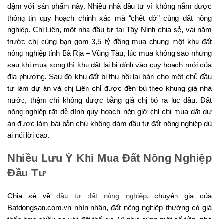
đậm với sản phẩm này. Nhiều nhà đầu tư vì không nắm được
thông tin quy hoạch chính xác mà “chết dở” cùng đất nông
nghiệp. Chị Liên, một nhà đầu tư tại Tây Ninh chia sẻ, vài năm
trước chị cùng bạn gom 3,5 tỷ đồng mua chung một khu đất
nông nghiệp tỉnh Bà Rịa – Vũng Tàu, lúc mua không sao nhưng
sau khi mua xong thì khu đất lại bị dính vào quy hoạch mới của
địa phương. Sau đó khu đất bị thu hồi lại bán cho một chủ đầu
tư làm dự án và chị Liên chỉ được đền bù theo khung giá nhà
nước, thậm chí không được bằng giá chị bỏ ra lúc đầu. Đất
nông nghiệp rất dễ dính quy hoạch nên giờ chị chỉ mua đất dự
án được làm bài bản chứ không dám đầu tư đất nông nghiệp dù
ai nói lời cao.
Nhiều Lưu Ý Khi Mua Đất Nông Nghiệp
Đầu Tư
Chia sẻ về
đầu tư đất nông nghiệp
, chuyên gia của
Batdongsan.com.vn nhìn nhận, đất nông nghiệp thường có giá