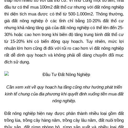
thấp hơn nhiều so với đất thổ cư. Ví như cùng một số tiền, nhà
đầu tư có thể mua 100m2 đất thổ cư nhưng với đất nông nghiệp
thì diện tích mua được có thể từ 500-1.000m2. Thông thường,
giá đất nông nghiệp ở các tỉnh chỉ bằng 10-20% đất thổ cư
nhưng khả năng tăng giá của đất nông nghiệp có thể lên đến 25-
30% hoặc cao hơn trong khi biên độ tăng trung bình đất thổ cư
từ 15-20% khi có biến động quy hoạch. Tuy nhiên, mức lợi
nhuận lớn hơn cũng đi đôi với rủi ro cao hơn vì đất nông nghiệp
rất dễ dính quy hoạch và không phải dễ dàng chuyển đổi mục
đích sử dụng.
Cần xem xét về quy hoạch hạ tầng cũng như hướng phát triển
kinh tế chung của địa phương khi quyết định xuống tiền mua đất
nông nghiệp.
Đất nông nghiệp hiện nay được phân thành nhiều loại gồm đất
trồng lúa, trồng cây hàng năm, trồng cây lâu năm, đất nuôi trồng
thủy sản, đất rừng phòng hộ, rừng sản xuất và nhiều loại đất