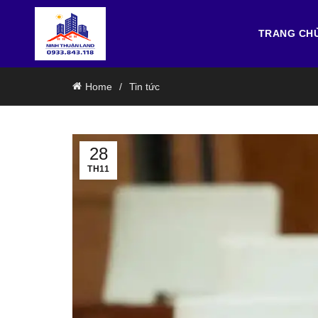
TRANG CH
Home
Tin tức
28
TH11