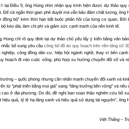
ch
tại Điều 9, ông Hùng nhìn nhận quy trình hiện được dự thảo quy 
yệt. Để rút ngắn thời gian phê duyệt mà vẫn bảo đảm chất lượng, ông
ử đồng bộ” kèm thời hạn bắt buộc phản hồi của từng cơ quan. Bởi t
 bộ kéo dài, làm chi phí và giảm sức cạnh tranh của nền kinh tế.
g Hùng chỉ rõ quy định tại dự thảo chủ yếu lấy ý kiến bằng văn bản
cân nhắc bổ sung yêu cầu
công bố đồ án quy hoạch trên nền tảng số 3
 nghiệp, cộng đồng dân cư, hiệp hội ngành nghề, thay vì bên cạnh 
uy hoạch đi vào cuộc sống, phù hợp xu hướng chuyển đổi số và n
ôi trường – quốc phòng nhưng cần nhấn mạnh chuyển đổi xanh và kinh
yển từ “phát triển bằng mọi giá” sang “tăng trưởng bền vững” và nếu
t cao ở địa phương. Do đó, đề nghị ban soạn thảo nghiên cứu bổ s
ất hiệu quả, tỷ lệ hạ tầng xanh và hiệu quả sử dụng tài nguyên”, ông
Việt Thắng – Tr