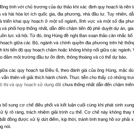
đồng tình với chủ trương của dự thảo khi xác định quy hoạch là nền 
và hài hòa lợi ích quốc gia, địa phương, nhà đầu tư. Tuy nhiên, d
 và triển khai quy hoạch ở một số ngành, lĩnh vực và một số địa ph
g và phối hợp thống nhất, dẫn đến chậm tiến độ phê duyệt dự án, gia
uồn lực xã hội. Từ đó, ông Hùng đề nghị Ban soạn thảo cân nhắc bổ
y hoạch giữa các Bộ, ngành và chính quyền địa phương trên hệ thốn
rình khi tiến độ quy hoạch chậm hoặc không khớp nối giữa các ngành.
o đảm môi trường đầu tư ổn định, thông thoáng và có thể dự báo.
giữa các quy hoạch tại Điều 6, theo đánh giá của ông Hùng, mặc dù
 vẫn thiên về giải thích hành chính. Thực tiễn cho thấy có những tr
ô thị và quy hoạch sử dụng đất
chưa thống nhất dẫn đến chậm triển
 bổ sung cơ chế điều phối và kết luận cuối cùng khi phát sinh xung
 lý rõ ràng, trách nhiệm giải trình cụ thể. Cơ chế này không thay 
 đồng được xử lý dứt điểm, kịp thời, tránh tình trạng hồ sơ phải xi
g nói.