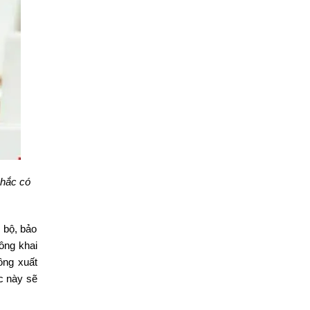
nhắc có
g bộ, bảo
ông khai
ông xuất
ắc này sẽ