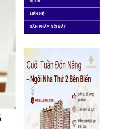
VỊ TRÍ
LIÊN HỆ
SẢN PHẨM NỖI BẬT
ố