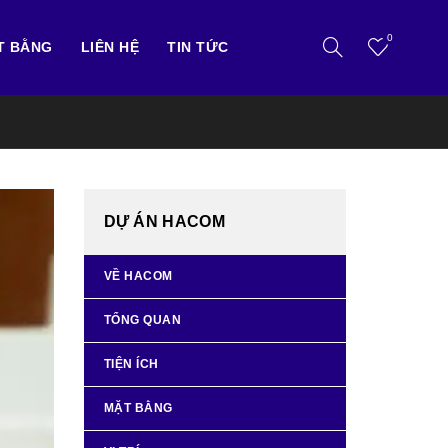
0
T BẰNG
LIÊN HỆ
TIN TỨC
DỰ ÁN HACOM
VỀ HACOM
TỔNG QUAN
TIỆN ÍCH
MẶT BẰNG