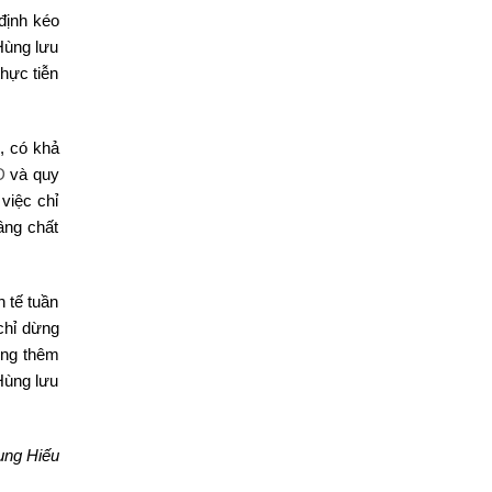
định kéo
 Hùng lưu
hực tiễn
, có khả
D
và quy
việc chỉ
âng chất
 tế tuần
 chỉ dừng
ung thêm
 Hùng lưu
ung Hiếu