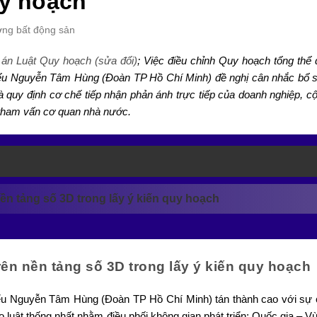
uy hoạch
ường bất động sản
án Luật Quy hoạch (sửa đổi)
; Việc điều chỉnh Quy hoạch tổng thể 
biểu Nguyễn Tâm Hùng (Đoàn TP Hồ Chí Minh) đề nghị cân nhắc bổ 
 quy định cơ chế tiếp nhận phản ánh trực tiếp của doanh nghiệp, c
ỉ tham vấn cơ quan nhà nước.
ền tảng số 3D trong lấy ý kiến quy hoạch
ên nền tảng số 3D trong lấy ý kiến quy hoạch
iểu Nguyễn Tâm Hùng (Đoàn TP Hồ Chí Minh) tán thành cao với sự c
luật thống nhất nhằm điều phối không gian phát triển: Quốc gia – Vù