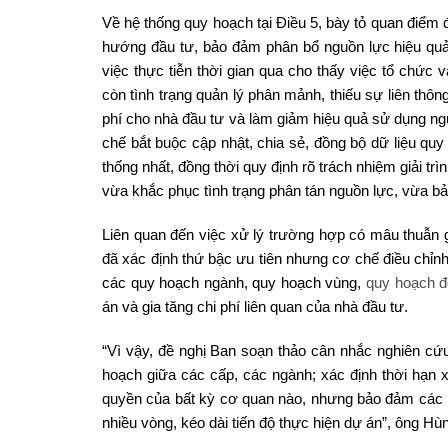
Về hệ thống quy hoạch tại Điều 5, bày tỏ quan điểm 
hướng đầu tư, bảo đảm phân bổ nguồn lực hiệu quả 
việc thực tiễn thời gian qua cho thấy việc tổ chức
còn tình trạng quản lý phân mảnh, thiếu sự liên thôn
phí cho nhà đầu tư và làm giảm hiệu quả sử dụng ng
chế bắt buộc cập nhật, chia sẻ, đồng bộ dữ liệu qu
thống nhất, đồng thời quy định rõ trách nhiệm giải t
vừa khắc phục tình trạng phân tán nguồn lực, vừa bả
Liên quan đến việc xử lý trường hợp có mâu thuẫn 
đã xác định thứ bậc ưu tiên nhưng cơ chế điều chỉnh
các quy hoạch ngành, quy hoạch vùng,
quy hoạch đ
án và gia tăng chi phí liên quan của nhà đầu tư.
“Vì vậy, đề nghị Ban soạn thảo cân nhắc nghiên cứu
hoạch giữa các cấp, các ngành; xác định thời hạn xử
quyền của bất kỳ cơ quan nào, nhưng bảo đảm các bất
nhiều vòng, kéo dài tiến độ thực hiện dự án”, ông Hùn