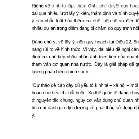
Riêng về
trình tự lập, thẩm định, phê duyệt quy hoạ
dài qua nhiều lượt lấy ý kiến, thẩm định và trình du
ý cân nhắc luật hóa thêm cơ chế “nộp hồ sơ điện t
nhiều dự án trọng điểm đang bị chậm do quy trình nội
Đáng chú ý, về lấy ý kiến quy hoạch tại Điều 22, ôn
năng rủi ro về hình thức. Vì vậy, đại biểu đề nghị 
định cơ chế tiếp nhận phản ánh trực tiếp của doanh
tham vấn cơ quan nhà nước. Đây là giải pháp để q
lượng phản biện chính sách.
“Dự thảo đề cập đầy đủ yếu tố kinh tế – xã hội – m
hoàn như tiêu chí bắt buộc. Xu thế quốc tế đang chu
ở nguyên tắc chung, nguy cơ vận dụng chủ quan rấ
tiêu chí đánh giá định lượng về phát thải, sử dụng đ
ý.