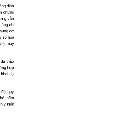
tảng định
ẫn chứng
ương vẫn
 tăng chi
 sung cơ
g số hóa
 Việc này
 dự thảo
ường hợp
 khai dự
 đột quy
thế thẩm
n ý kiến