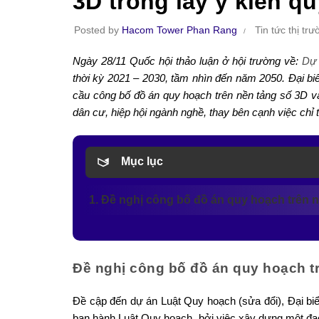
3D trong lấy ý kiến q
Posted by
Hacom Tower Phan Rang
Tin tức thị tr
Ngày 28/11 Quốc hội thảo luận ở hội trường về:
Dự 
thời kỳ 2021 – 2030, tầm nhìn đến năm 2050. Đại 
cầu công bố đồ án quy hoạch trên nền tảng số 3D và
dân cư, hiệp hội ngành nghề, thay bên cạnh việc ch
Mục lục
1. Đề nghị công bố đồ án quy hoạch trên n
Đề nghị công bố đồ án quy hoạch tr
Đề cập đến dự án Luật Quy hoạch (sửa đổi), Đại b
ban hành Luật Quy hoạch, bởi việc xây dựng một đạo 