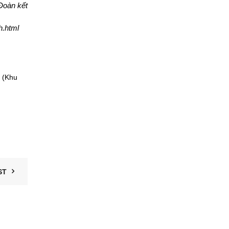
Đoàn kết
h.html
 (Khu
ST