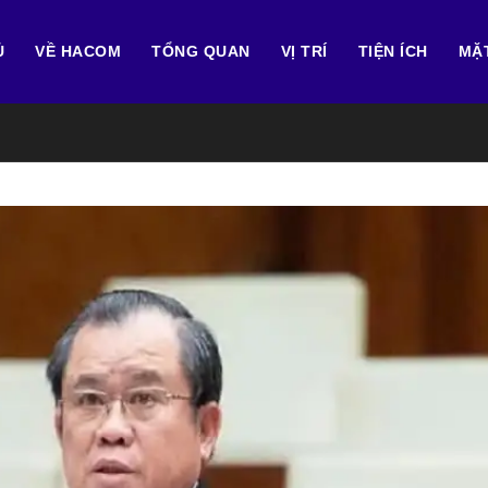
Ủ
VỀ HACOM
TỔNG QUAN
VỊ TRÍ
TIỆN ÍCH
MẶ