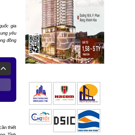
quốc gia
sung yêu
ộng đồng
ần thiết
ng, Tỉnh