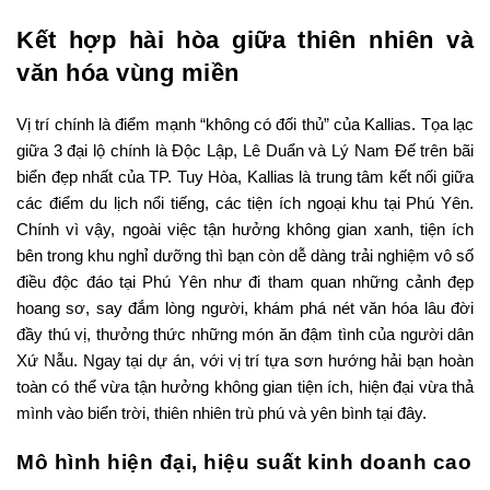
Kết hợp hài hòa giữa thiên nhiên và
văn hóa vùng miền
Vị trí chính là điểm mạnh “không có đối thủ” của Kallias. Tọa lạc
giữa 3 đại lộ chính là Độc Lập, Lê Duẩn và Lý Nam Đế trên bãi
biển đẹp nhất của TP. Tuy Hòa, Kallias là trung tâm kết nối giữa
các điểm du lịch nổi tiếng, các tiện ích ngoại khu tại Phú Yên.
Chính vì vậy, ngoài việc tận hưởng không gian xanh, tiện ích
bên trong khu nghỉ dưỡng thì bạn còn dễ dàng trải nghiệm vô số
điều độc đáo tại Phú Yên như đi tham quan những cảnh đẹp
hoang sơ, say đắm lòng người, khám phá nét văn hóa lâu đời
đầy thú vị, thưởng thức những món ăn đậm tình của người dân
Xứ Nẫu. Ngay tại dự án, với vị trí tựa sơn hướng hải bạn hoàn
toàn có thể vừa tận hưởng không gian tiện ích, hiện đại vừa thả
mình vào biển trời, thiên nhiên trù phú và yên bình tại đây.
Mô hình hiện đại, hiệu suất kinh doanh cao