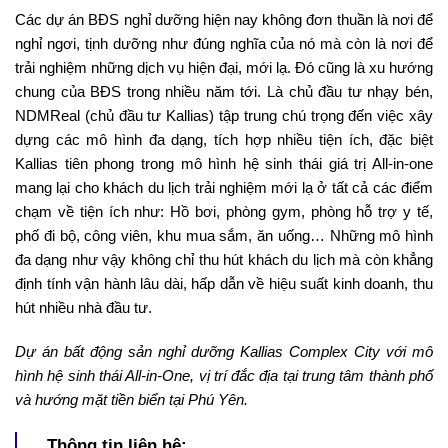
Các dự án BĐS nghỉ dưỡng hiện nay không đơn thuần là nơi để
nghỉ ngơi, tịnh dưỡng như đúng nghĩa của nó mà còn là nơi để
trải nghiệm những dịch vụ hiện đại, mới lạ. Đó cũng là xu hướng
chung của BĐS trong nhiều năm tới. Là chủ đầu tư nhạy bén,
NDMReal (chủ đầu tư Kallias) tập trung chú trọng đến việc xây
dựng các mô hình đa dạng, tích hợp nhiều tiện ích, đặc biệt
Kallias tiên phong trong mô hình hệ sinh thái giá trị All-in-one
mang lại cho khách du lịch trải nghiệm mới lạ ở tất cả các điểm
chạm về tiện ích như: Hồ bơi, phòng gym, phòng hỗ trợ y tế,
phố đi bộ, công viên, khu mua sắm, ăn uống… Những mô hình
đa dạng như vậy không chỉ thu hút khách du lịch mà còn khẳng
định tính vận hành lâu dài, hấp dẫn về hiệu suất kinh doanh, thu
hút nhiều nhà đầu tư.
Dự án bất động sản nghỉ dưỡng Kallias Complex City với mô
hình hệ sinh thái All-in-One, vị trí đắc địa tại trung tâm thành phố
và hướng mặt tiền biển tại Phú Yên.
Thông tin liên hệ: