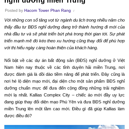
nghỉ dưỡng miền Trung
Posted by
Hacom Tower Phan Rang
Với những con số tăng vọt từ ngành du lịch trong nhiều năm cho
thấy đầu tư BĐS nghỉ dưỡng đang trở thành hướng đi mới của
nhà đầu tư và sẽ phát triển bứt phá trong thời gian tới. Sự phát
triển mạnh mẽ đó kéo theo xu hướng cũng thay đổi để phù hợp
với thị hiếu ngày càng hoàn thiện của khách hàng.
Nổi bật về các dự án bất động sản (BĐS) nghỉ dưỡng ở Việt
Nam hiện nay thuộc về các tỉnh duyên hải miền Trung, nơi
được đánh giá là dồi dào tiềm năng để phát triển. Đây cũng là
nơi hé lộ diện mạo mới, đại diện cho một sản phẩm BĐS nghỉ
dưỡng chuẩn mực để đưa đến cộng đồng những trải nghiệm
mới lạ nhất. Kallias Complex City – chiếc áo mới đầy uy lực
đang giúp thay đổi diện mạo Phú Yên và đưa BĐS nghỉ dưỡng
miền Trung lên một tầm cao mới. Điều gì đã giúp Kallias làm
được điều đó?