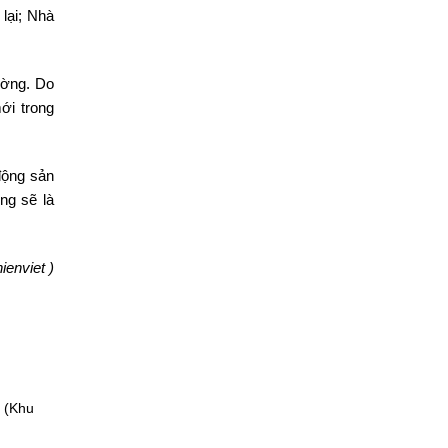
lại; Nhà
ường. Do
ới trong
động sản
ng sẽ là
ienviet )
 (Khu