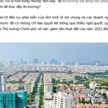
ợc coi là một trong những “đòn bẩy” để
thị trường bất động sản phục
h để thúc đẩy thị trường?
-19 đến sự phát triển của nền kinh tế nói chung và các doanh ng
nước đã có những chỉ đạo quyết liệt thông qua nhiều nghị quyết, qu
 Thủ tướng Chính phủ về việc giảm tiền thuê đất của năm 2021 đối