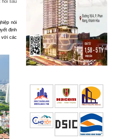
 hồi sau
hiệp nói
yết định
 với các