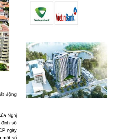
ất động
của Nghị
 định số
-CP ngày
n một số