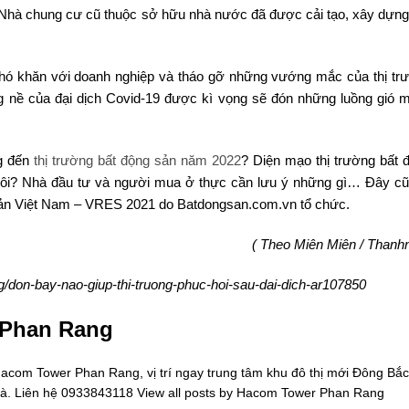
 Nhà chung cư cũ thuộc sở hữu nhà nước đã được cải tạo, xây dựng 
 khó khăn với doanh nghiệp và tháo gỡ những vướng mắc của thị tr
 nề của đại dịch Covid-19 được kì vọng sẽ đón những luồng gió m
g đến
thị trường bất động sản năm 2022
? Diện mạo thị trường bất 
ngôi? Nhà đầu tư và người mua ở thực cần lưu ý những gì… Đây cũ
g sản Việt Nam – VRES 2021 do Batdongsan.com.vn tổ chức.
( Theo Miên Miên / Thanhn
ng/don-bay-nao-giup-thi-truong-phuc-hoi-sau-dai-dich-ar107850
 Phan Rang
om Tower Phan Rang, vị trí ngay trung tâm khu đô thị mới Đông Bắc
oà. Liên hệ 0933843118
View all posts by Hacom Tower Phan Rang