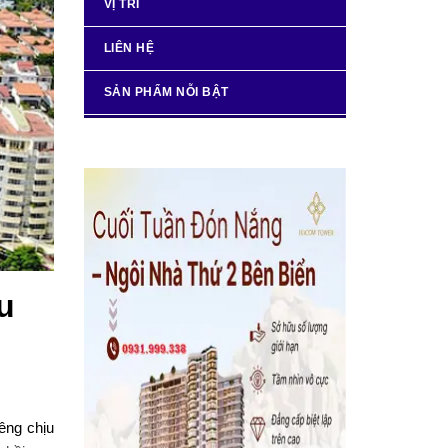
VỊ TRÍ
LIÊN HỆ
SẢN PHẨM NỖI BẬT
u
iêng chịu