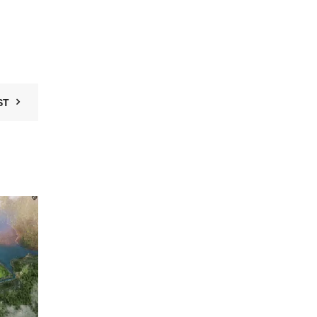
ST
19
TH6