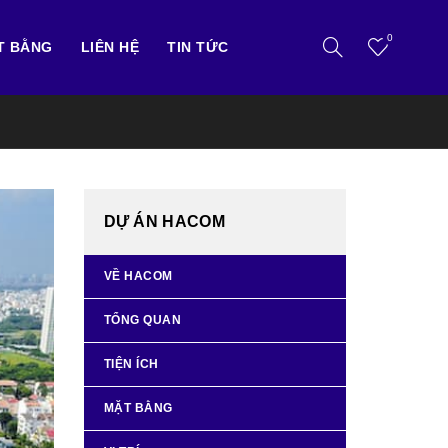
0
T BẰNG
LIÊN HỆ
TIN TỨC
DỰ ÁN HACOM
VỀ HACOM
TỔNG QUAN
TIỆN ÍCH
MẶT BẰNG