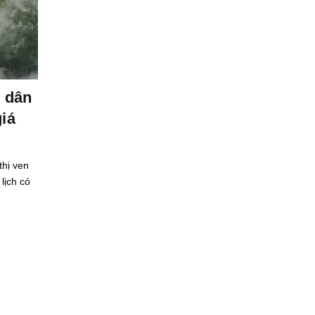
Tin tức
ộ dân
Nhà đầu tư dồn sự chú ý về phía 
giá
chung cư Hà Nội giảm giá
Diễn biến thị trường bất động sản 6 tháng đầu năm TP. H
Minh mới chiếm gần 50% tỷ trọng quan tâm bất động sản
thị ven
quốc, tăng 8,5% so với cùng kỳ và...
lịch có
Read More