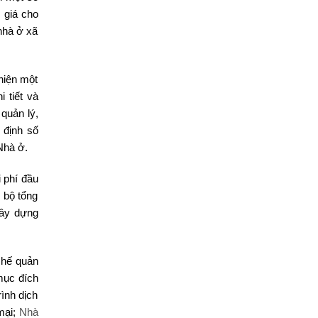
 giá cho
nhà ở xã
hiện một
 tiết và
 quản lý,
 định số
Nhà ở.
 phí đầu
 bộ tổng
xây dựng
chế quản
mục đích
ình dịch
mại;
Nhà