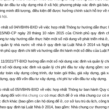
ư dự án đầu tư xây dựng nhà ở xã hội; phương pháp xác định giá bán,
hứng minh đối tượng, điều kiện để được hưởng chính sách hỗ trợ về 
 hội
.
 nhất số 04/VBHN-BXD về việc hợp nhất Thông tư hướng dẫn thực 
015/NĐ-CP ngày 20 tháng 10 năm 2015 của Chính phủ quy định chi
ông tư này hướng dẫn thực hiện một số nội dung về phát triển nhà ở,
 quản lý nhà nước về nhà ở quy định tại Luật Nhà ở 2014 và Nghị
phủ quy định chi tiết và hướng dẫn thi hành một số điều của Luật 
11/2021/TT-BXD hướng dẫn một số nội dung xác định và quản lý chi
 số nội dung xác định và quản lý chi phí đầu tư xây dựng gồm: sơ
ự toán xây dựng công trình, dự toán gói thầu, giá xây dựng, giá 
 dựng, quy đổi vốn đầu tư xây dựng, chi phí tư vấn đầu tư xây dựng.
p nhất số 05/VBHN-BXD về việc hợp nhất Thông tư ban hành Quy 
 dụng đối với
nhà chung cư
có mục đích để ở và nhà chung cư có 
ích khác (bao gồm căn hộ dùng để ở, cơ sở lưu trú du lịch, công tr
 theo quy định tại Luật Nhà ở 2014, bao gồm: Nhà chung cư thương 