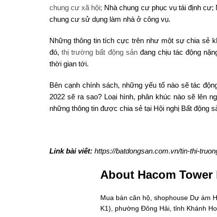
chung cư xã hội;
Nhà chung cư phục vụ tái định cư;
chung cư sử dụng làm nhà ở công vụ.
Những thông tin tích cực trên như một sự chia sẻ
đó,
thị trường bất động sản
đang chịu tác động nặng
thời gian tới.
Bên cạnh chính sách, những yếu tố nào sẽ tác độn
2022 sẽ ra sao? Loại hình, phân khúc nào sẽ lên 
những thông tin được chia sẻ tại Hội nghị Bất độn
Link bài viết:
https://batdongsan.com.vn/tin-thi-truo
About Hacom Tower
Mua bán căn hộ, shophouse Dự ám Hac
K1), phường Đông Hải, tỉnh Khánh H