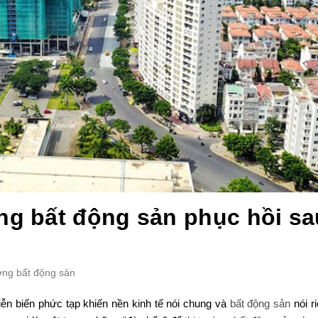
ờng bất động sản phục hồi sa
ường bất động sản
iễn biến phức tạp khiến nền kinh tế nói chung và
bất động sản
nói r