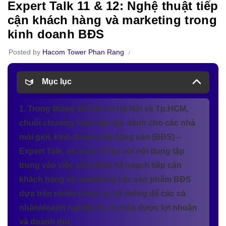
Expert Talk 11 & 12: Nghệ thuật tiếp
cận khách hàng và marketing trong
kinh doanh BĐS
Posted by
Hacom Tower Phan Rang
Mục lục
1. Trong tháng 9/2018, tại Hà Nội và Tp.HCM,
chuỗi chương trình đào tạo dành cho các nhà
môi giới, kinh doanh bất động sản (BĐS) –
Expert Talk, sẽ quay trở lại với nội dung tập
trung vào việc phát triển kế hoạch tiếp cận
khách hàng và marketing các sản phẩm BĐS
dựa trên nhiều công cụ, hệ thống để các cá
nhân/doanh nghiệp tối ưu hóa được lợi nhuận
và doanh thu.