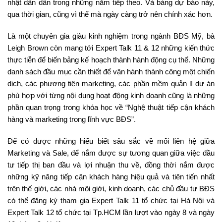
nhật dần dần trong những năm tiếp theo. Và bảng dự báo này,
qua thời gian, cũng vì thế mà ngày càng trở nên chính xác hơn.
Là một chuyên gia giàu kinh nghiệm trong ngành BĐS Mỹ, bà
Leigh Brown còn mang tới Expert Talk 11 & 12 những kiến thức
thực tiễn để biến bảng kế hoạch thành hành động cụ thể. Những
danh sách đầu mục cần thiết để vận hành thành công một chiến
dịch, các phương tiện marketing, các phần mềm quản lí dự án
phù hợp với từng nội dung hoạt động kinh doanh cũng là những
phần quan trọng trong khóa học về “Nghệ thuật tiếp cận khách
hàng và marketing trong lĩnh vực BĐS”.
Để có được những hiểu biết sâu sắc về mối liên hệ giữa
Marketing và Sale, để nắm được sự tương quan giữa việc đầu
tư tiếp thị ban đầu và lợi nhuận thu về, đồng thời nắm được
những kỹ năng tiếp cận khách hàng hiệu quả và tiên tiến nhất
trên thế giới, các nhà môi giới, kinh doanh, các chủ đầu tư BĐS
có thể đăng ký tham gia Expert Talk 11 tổ chức tại Hà Nội và
Expert Talk 12 tổ chức tại Tp.HCM lần lượt vào ngày 8 và ngày