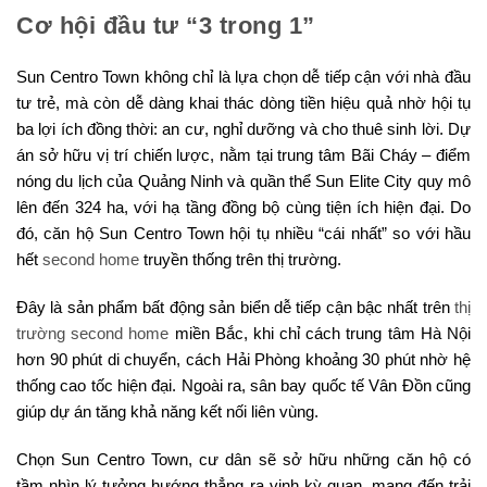
Cơ hội đầu tư “3 trong 1”
Sun Centro Town không chỉ là lựa chọn dễ tiếp cận với nhà đầu
tư trẻ, mà còn dễ dàng khai thác dòng tiền hiệu quả nhờ hội tụ
ba lợi ích đồng thời: an cư, nghỉ dưỡng và cho thuê sinh lời. Dự
án sở hữu vị trí chiến lược, nằm tại trung tâm Bãi Cháy – điểm
nóng du lịch của Quảng Ninh và quần thể Sun Elite City quy mô
lên đến 324 ha, với hạ tầng đồng bộ cùng tiện ích hiện đại. Do
đó, căn hộ Sun Centro Town hội tụ nhiều “cái nhất” so với hầu
hết
second home
truyền thống trên thị trường.
Đây là sản phẩm bất động sản biển dễ tiếp cận bậc nhất trên
thị
trường second home
miền Bắc, khi chỉ cách trung tâm Hà Nội
hơn 90 phút di chuyển, cách Hải Phòng khoảng 30 phút nhờ hệ
thống cao tốc hiện đại. Ngoài ra, sân bay quốc tế Vân Đồn cũng
giúp dự án tăng khả năng kết nối liên vùng.
Chọn Sun Centro Town, cư dân sẽ sở hữu những căn hộ có
tầm nhìn lý tưởng hướng thẳng ra vịnh kỳ quan, mang đến trải