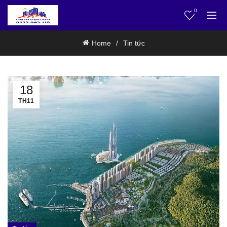
0
Home
Tin tức
18
TH11