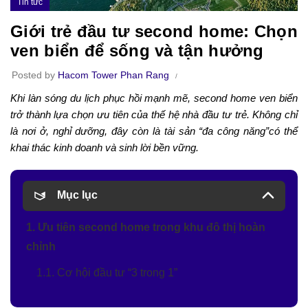
Tin tức
Giới trẻ đầu tư second home: Chọn
ven biển để sống và tận hưởng
Posted by
Hacom Tower Phan Rang
Khi làn sóng du lịch phục hồi mạnh mẽ, second home ven biển
trở thành lựa chọn ưu tiên của thế hệ nhà đầu tư trẻ. Không chỉ
là nơi ở, nghỉ dưỡng, đây còn là tài sản “đa công năng”có thể
khai thác kinh doanh và sinh lời bền vững.
Mục lục
1. Ưu tiên second home trong khu đô thị hoàn
chỉnh
1.1. Cơ hội đầu tư “3 trong 1”