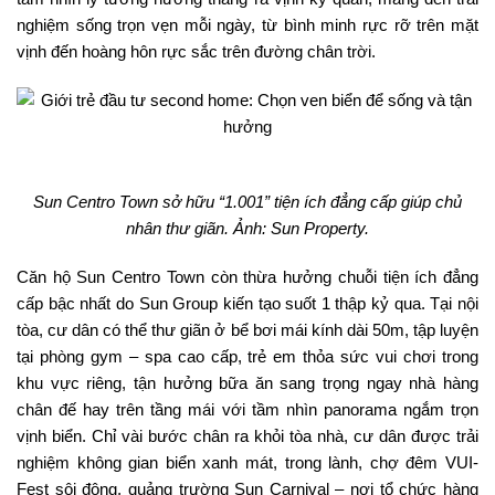
nghiệm sống trọn vẹn mỗi ngày, từ bình minh rực rỡ trên mặt
vịnh đến hoàng hôn rực sắc trên đường chân trời.
Sun Centro Town sở hữu “1.001” tiện ích đẳng cấp giúp chủ
nhân thư giãn. Ảnh: Sun Property.
Căn hộ Sun Centro Town còn thừa hưởng chuỗi tiện ích đẳng
cấp bậc nhất do Sun Group kiến tạo suốt 1 thập kỷ qua. Tại nội
tòa, cư dân có thể thư giãn ở bể bơi mái kính dài 50m, tập luyện
tại phòng gym – spa cao cấp, trẻ em thỏa sức vui chơi trong
khu vực riêng, tận hưởng bữa ăn sang trọng ngay nhà hàng
chân đế hay trên tầng mái với tầm nhìn panorama ngắm trọn
vịnh biển. Chỉ vài bước chân ra khỏi tòa nhà, cư dân được trải
nghiệm không gian biển xanh mát, trong lành, chợ đêm VUI-
Fest sôi động, quảng trường Sun Carnival – nơi tổ chức hàng