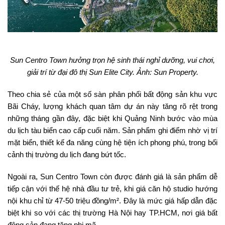
Sun Centro Town hưởng trọn hệ sinh thái nghỉ dưỡng, vui chơi,
giải trí từ đại đô thị Sun Elite City. Ảnh: Sun Property.
Theo chia sẻ của một số sàn phân phối bất động sản khu vực
Bãi Cháy, lượng khách quan tâm dự án này tăng rõ rệt trong
những tháng gần đây, đặc biệt khi Quảng Ninh bước vào mùa
du lịch tàu biển cao cấp cuối năm. Sản phẩm ghi điểm nhờ vị trí
mặt biển, thiết kế đa năng cùng hệ tiện ích phong phú, trong bối
cảnh thị trường du lịch đang bứt tốc.
Ngoài ra, Sun Centro Town còn được đánh giá là sản phẩm dễ
tiếp cận với thế hệ nhà đầu tư trẻ, khi giá căn hộ studio hướng
nội khu chỉ từ 47-50 triệu đồng/m². Đây là mức giá hấp dẫn đặc
biệt khi so với các thị trường Hà Nội hay TP.HCM, nơi giá bất
động sản đang tăng phi mã.