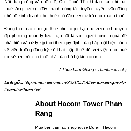
Nội dung công văn nêu rõ, Cục Thuế TP chỉ đạo các chi cục
thuế tăng cường, đẩy mạnh công tác tuyên truyền, vận động
chủ hộ kinh doanh
cho thuê nhà
đăng ký cư trú cho khách thuê.
Đồng thời, các chi cục thuế phối hợp chặt chẽ với chính quyền
địa phương quản lý lưu trú, nhất là với người nước ngoài để
phát hiện và xử lý kịp thời theo quy định của pháp luật hiện hành
về việc không đăng ký kê khai, nộp thuế đối với việc cho thuê
cơ sở lưu trú,
cho thuê nhà
của chủ hộ kinh doanh.
( Theo Lam Giang / Thanhnienviet )
Link gốc:
http://thanhnienviet.vn/2021/05/14/ha-noi-siet-quan-ly-
thue-cho-thue-nha/
About Hacom Tower Phan
Rang
Mua bán căn hộ, shophouse Dự ám Hacom