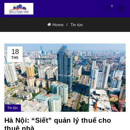
0
Home
Tin tức
18
TH5
Tin tức
Hà Nội: “Siết” quản lý thuế cho
thuê nhà