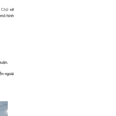
h Chữ
sẽ
 mô hình
huận.
ễn ngoài