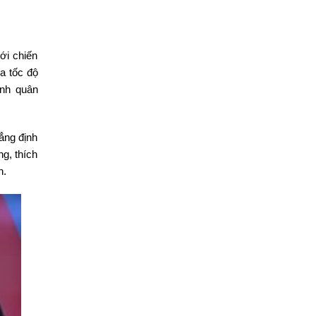
ới chiến
a tốc độ
ình quân
ẳng định
g, thích
n.