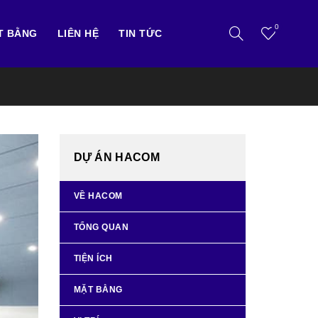
0
T BẰNG
LIÊN HỆ
TIN TỨC
DỰ ÁN HACOM
VỀ HACOM
TỔNG QUAN
TIỆN ÍCH
MẶT BẰNG