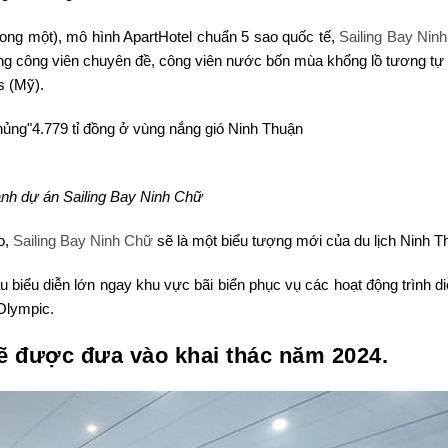
trong một), mô hình ApartHotel chuẩn 5 sao quốc tế,
Sailing Bay Nin
ống công viên chuyên đề, công viên nước bốn mùa khổng lồ tương tự
s (Mỹ).
ảnh dự án Sailing Bay Ninh Chữ
áo,
Sailing Bay Ninh Chữ
sẽ là một biểu tượng mới của du lịch Ninh T
 biểu diễn lớn ngay khu vực bãi biển phục vụ các hoạt động trình di
 Olympic.
ẽ được đưa vào khai thác năm 2024.