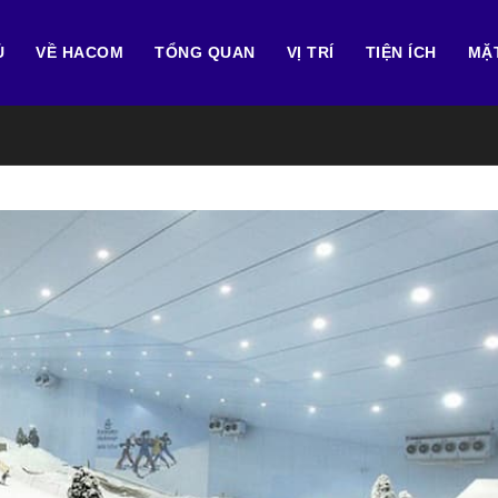
Ủ
VỀ HACOM
TỔNG QUAN
VỊ TRÍ
TIỆN ÍCH
MẶ