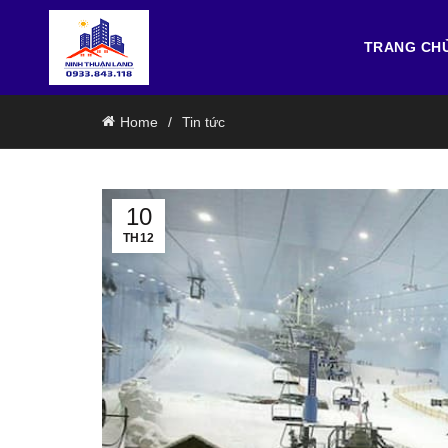
TRANG CH
Home
Tin tức
10
TH12