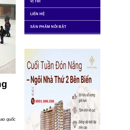
VỊ TRÍ
LIÊN HỆ
SẢN PHẨM NỖI BẬT
ng
sao quốc