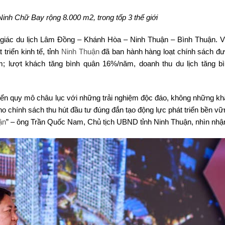
i Ninh Chữ Bay rộng 8.000 m2, trong tốp 3 thế giới
 giác du lịch Lâm Đồng – Khánh Hòa – Ninh Thuận – Bình Thuận. V
 triển kinh tế, tỉnh
Ninh Thuận
đã ban hành hàng loạt chính sách đư
m; lượt khách tăng bình quân 16%/năm, doanh thu du lịch tăng b
biển quy mô châu lục với những trải nghiệm độc đáo, không những kh
 chính sách thu hút đầu tư đúng đắn tạo động lực phát triển bền vữn
ận
” – ông Trần Quốc Nam, Chủ tịch UBND tỉnh Ninh Thuận, nhìn nhậ