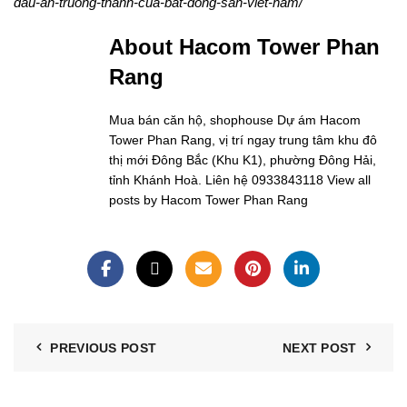
dau-an-truong-thanh-cua-bat-dong-san-viet-nam/
About Hacom Tower Phan
Rang
Mua bán căn hộ, shophouse Dự ám Hacom
Tower Phan Rang, vị trí ngay trung tâm khu đô
thị mới Đông Bắc (Khu K1), phường Đông Hải,
tỉnh Khánh Hoà. Liên hệ 0933843118
View all
posts by Hacom Tower Phan Rang
PREVIOUS POST
NEXT POST