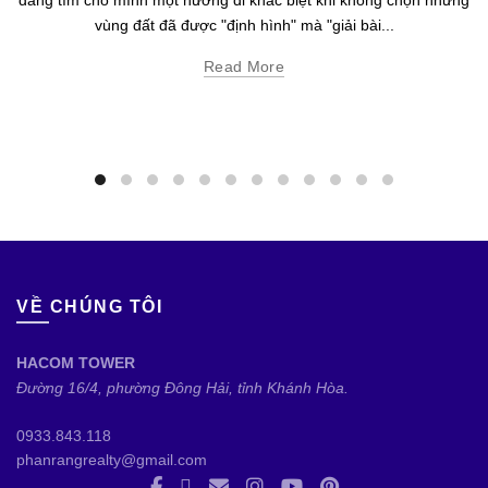
vùng đất đã được "định hình" mà "giải bài...
Read More
VỀ CHÚNG TÔI
HACOM TOWER
Đường 16/4, phường Đông Hải, tỉnh Khánh Hòa.
0933.843.118
phanrangrealty@gmail.com