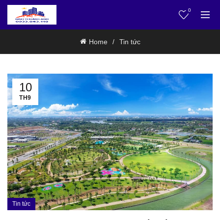
0
Home
Tin tức
10
TH9
Tin tức