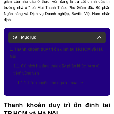
giảm của nhu cầu ở thực, vốn đang là trụ cột chính của thị
trường nhà ở,” bà Mai Thanh Thảo, Phó Giám đốc Bộ phận
Ngân hàng và Dịch vụ Doanh nghiệp, Savills Việt Nam nhận
định.
Mục lục
1. Thanh khoản duy trì ổn định tại TP.HCM và Hà
Nội
1.1. Cú hích hạ tầng thúc đẩy phân khúc “vừa túi
tiền” vùng ven
1.1.1. Lời khuyên cho người mua trẻ
Thanh khoản duy trì ổn định tại
TP.HCM và Hà Nội