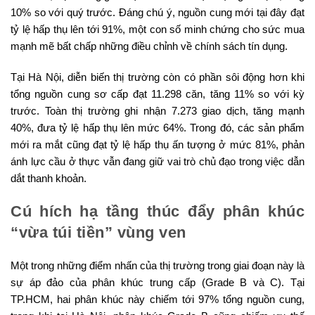
10% so với quý trước. Đáng chú ý, nguồn cung mới tại đây đạt
tỷ lệ hấp thụ lên tới 91%, một con số minh chứng cho sức mua
mạnh mẽ bất chấp những điều chỉnh về chính sách tín dụng.
Tại Hà Nội, diễn biến thị trường còn có phần sôi động hơn khi
tổng nguồn cung sơ cấp đạt 11.298 căn, tăng 11% so với kỳ
trước. Toàn thị trường ghi nhận 7.273 giao dịch, tăng mạnh
40%, đưa tỷ lệ hấp thụ lên mức 64%. Trong đó, các sản phẩm
mới ra mắt cũng đạt tỷ lệ hấp thụ ấn tượng ở mức 81%, phản
ánh lực cầu ở thực vẫn đang giữ vai trò chủ đạo trong việc dẫn
dắt thanh khoản.
Cú hích hạ tầng thúc đẩy phân khúc
“vừa túi tiền” vùng ven
Một trong những điểm nhấn của thị trường trong giai đoạn này là
sự áp đảo của phân khúc trung cấp (Grade B và C). Tại
TP.HCM, hai phân khúc này chiếm tới 97% tổng nguồn cung,