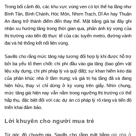
Trong bối cảnh đó, các khu vực vùng ven có lợi thế hạ tầng như
Bình Tân, Bình Chánh, Hóc Môn, Nhơn Trạch, Dĩ An hay Thuận
An đang trở thành điểm đến thay thế. Mặt bằng giá tại đây ghi
nhận xu hướng tăng trong thời gian qua, phản ánh kỳ vọng của
thị trường vào tiến độ thực tế của các tuyến metro, đường vành
đai và hệ thống kết nối liên vùng.
Savills cho rằng mức tăng này tương đối hợp lý khi được hỗ trợ
bởi ba yếu tố then chốt: chi phí đầu vào gia tăng (bao gồm vật
liệu xây dựng, chi phí pháp lý và quỹ đất); sự khan hiếm kéo dài
của phân khúc nhà ở tầm trung; và giá trị hạ tầng đã và đang
hiện hữu, thay vì chỉ dừng ở kỳ vọng trên giấy. Nhìn chung,
mức tăng giá hiện nay vẫn nằm trong ngưỡng thị trường có thể
hấp thụ, đặc biệt đối với các dự án có pháp lý rõ ràng và tiến độ
triển khai đảm bảo.
Lời khuyên cho người mua trẻ
Từ góc độ chuyên gia, Savills cho rằng mặt bằng
giá nhà ở