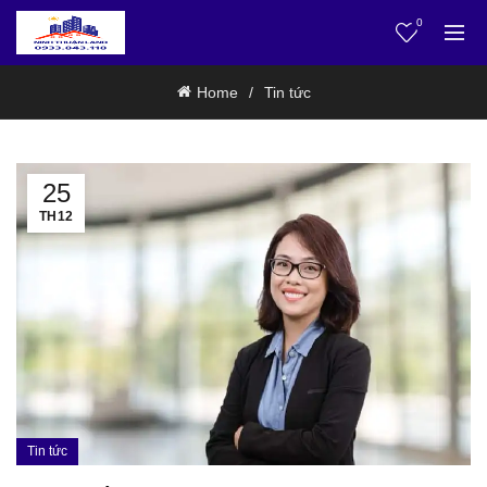
0
Home
Tin tức
25
TH12
Tin tức