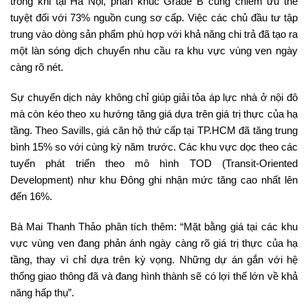
trong khi tại Hà Nội, phân khúc Grade B cũng chiếm ưu thế
tuyệt đối với 73% nguồn cung sơ cấp. Việc các chủ đầu tư tập
trung vào dòng sản phẩm phù hợp với khả năng chi trả đã tạo ra
một làn sóng dịch chuyển nhu cầu ra khu vực vùng ven ngày
càng rõ nét.
Sự chuyển dịch này không chỉ giúp giải tỏa áp lực nhà ở nội đô
mà còn kéo theo xu hướng tăng giá dựa trên giá trị thực của hạ
tầng. Theo Savills, giá căn hộ thứ cấp tại TP.HCM đã tăng trung
bình 15% so với cùng kỳ năm trước. Các khu vực dọc theo các
tuyến phát triển theo mô hình TOD (Transit-Oriented
Development) như khu Đông ghi nhận mức tăng cao nhất lên
đến 16%.
Bà Mai Thanh Thảo phân tích thêm: “Mặt bằng giá tại các khu
vực vùng ven đang phản ánh ngày càng rõ giá trị thực của hạ
tầng, thay vì chỉ dựa trên kỳ vọng. Những dự án gắn với hệ
thống giao thông đã và đang hình thành sẽ có lợi thế lớn về khả
năng hấp thụ”.