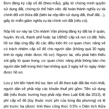
Đơn đăng ký cấp sổ đỏ (theo mẫu), giấy tờ chứng minh quyền
sử dụng đất, chứng từ thể hiện việc đã hoàn thành nghĩa vụ tài
chính đối với thửa đất (biên lai nộp tiền sử dụng đất, thuế đất…),
giấy tờ miễn giảm nghĩa vụ tài chính với đất (nếu có).
Nộp hồ sơ này tại Chi nhánh Văn phòng đăng ký đất tai ở quận,
huyện, thị xã, thành phố hoặc tại UBND cấp xã nơi có đất. Nếu
hồ sơ đáp ứng đầy đủ các điều kiện thì cơ quan chức năng sẽ
có trách nhiệm cấp sổ đỏ cho người dân (không quá 30 ngày
tính từ ngày nhận được hồ sơ). Ngược lại, nếu phát hiện thiếu
sót giấy tờ quan trọng, cơ quan chức năng phải thông báo cho
người dân biết trong thời hạn không quá 3 ngày kể từ ngày nhận
được hồ sơ.
Lưu ý khi tiến hành thủ tục làm sổ đỏ theo luật đất đai mới nhất,
người dân sẽ phải nộp các khoản thuế phí gồm: Tiền sử dụng
đất (nếu thuộc trường hợp phải nộp theo Luật Đất đai 2013), lệ
phí cấp sổ đỏ (tùy thuộc mức phí của từng địa phương) và lệ
phí trước bạ (được tính theo công thức 0.5% x Diện tích thửa