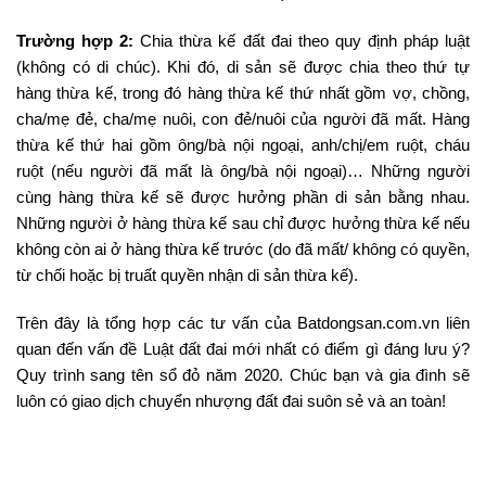
Trường hợp 2:
Chia thừa kế đất đai theo quy định pháp luật
(không có di chúc). Khi đó, di sản sẽ được chia theo thứ tự
hàng thừa kế, trong đó hàng thừa kế thứ nhất gồm vợ, chồng,
cha/mẹ đẻ, cha/mẹ nuôi, con đẻ/nuôi của người đã mất. Hàng
thừa kế thứ hai gồm ông/bà nội ngoại, anh/chị/em ruột, cháu
ruột (nếu người đã mất là ông/bà nội ngoại)… Những người
cùng hàng thừa kế sẽ được hưởng phần di sản bằng nhau.
Những người ở hàng thừa kế sau chỉ được hưởng thừa kế nếu
không còn ai ở hàng thừa kế trước (do đã mất/ không có quyền,
từ chối hoặc bị truất quyền nhận di sản thừa kế).
Trên đây là tổng hợp các tư vấn của Batdongsan.com.vn liên
quan đến vấn đề Luật đất đai mới nhất có điểm gì đáng lưu ý?
Quy trình sang tên sổ đỏ năm 2020. Chúc bạn và gia đình sẽ
luôn có giao dịch chuyển nhượng đất đai suôn sẻ và an toàn!