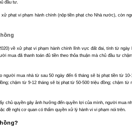
ủ đầu tư.
ị xử phạt vi phạm hành chính (nộp tiền phạt cho Nhà nước), còn n
 hồng
020) về xử phạt vi phạm hành chính lĩnh vực đất đai, tính từ ngày 
gười mua đã thanh toán đủ tiền theo thỏa thuận mà chủ đầu tư chậ
 người mua nhà từ sau 50 ngày đến 6 tháng sẽ bị phạt tiền từ 10-1
 đồng; chậm từ 9-12 tháng sẽ bị phạt từ 50-500 triệu đồng; chậm từ
iấy chủ quyền gây ảnh hưởng đến quyền lợi của mình, người mua nh
ặc đề nghị cơ quan có thẩm quyền xử lý hành vi vi phạm nói trên.
 hồng?