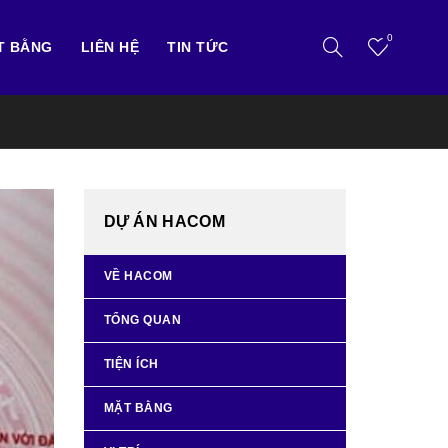
0
T BẰNG
LIÊN HỆ
TIN TỨC
DỰ ÁN HACOM
VỀ HACOM
TỔNG QUAN
TIỆN ÍCH
MẶT BẰNG