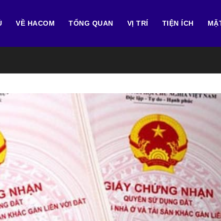
Ủ
VỀ HACOM
TỔNG QUAN
VỊ TRÍ
TIỆN ÍCH
MẶ