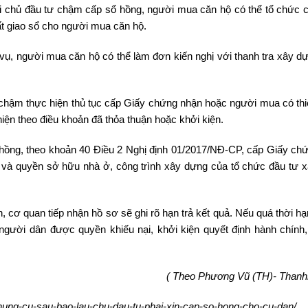
i chủ đầu tư chậm cấp sổ hồng, người mua căn hộ có thể tổ chức 
tất giao sổ cho người mua căn hộ.
 vụ, người mua căn hộ có thể làm đơn kiến nghị với thanh tra xây d
chậm thực hiện thủ tục cấp Giấy chứng nhận hoặc người mua có thiệ
iện theo điều khoản đã thỏa thuận hoặc khởi kiện.
 hồng, theo khoản 40 Điều 2 Nghị định 01/2017/NĐ-CP, cấp Giấy ch
và quyền sở hữu nhà ở, công trình xây dựng của tổ chức đầu tư 
, cơ quan tiếp nhận hồ sơ sẽ ghi rõ hạn trả kết quả. Nếu quá thời h
người dân được quyền khiếu nại, khởi kiện quyết định hành chính,
( Theo Phương Vũ (TH)- Thanhn
hung-cu-sau-bao-lau-chu-dau-tu-phai-xin-cap-so-hong-cho-cu-dan/