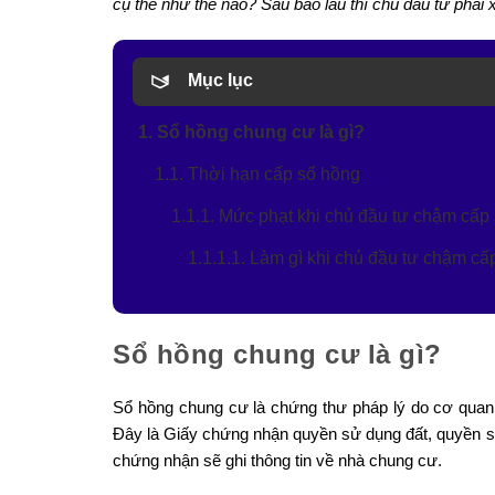
cụ thể như thế nào? Sau bao lâu thì chủ đầu tư phải
Mục lục
1. Sổ hồng chung cư là gì?
1.1. Thời hạn cấp sổ hồng
1.1.1. Mức phạt khi chủ đầu tư chậm cấp
1.1.1.1. Làm gì khi chủ đầu tư chậm c
Sổ hồng chung cư là gì?
Sổ hồng chung cư là chứng thư pháp lý do cơ qua
Đây là Giấy chứng nhận quyền sử dụng đất, quyền sở 
chứng nhận sẽ ghi thông tin về nhà chung cư.