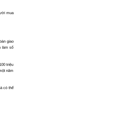
gười mua
bàn giao
m làm sổ
00 triệu
 một năm
à có thể