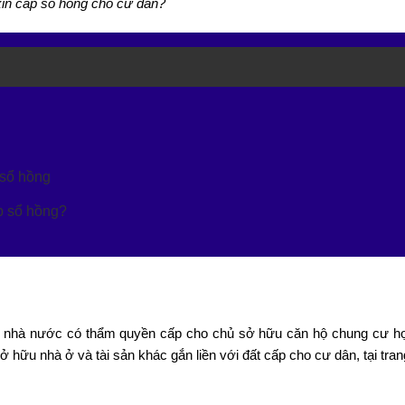
 xin cấp sổ hồng cho cư dân?
 sổ hồng
ấp sổ hồng?
n nhà nước có thẩm quyền cấp cho chủ sở hữu căn hộ chung cư h
hữu nhà ở và tài sản khác gắn liền với đất cấp cho cư dân, tại tran