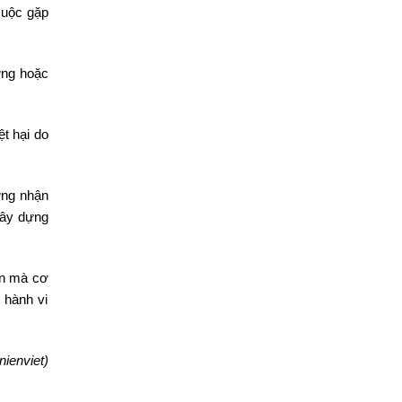
cuộc gặp
ựng hoặc
t hại do
ứng nhận
xây dựng
ạn mà cơ
 hành vi
ienviet)