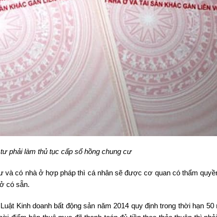
tư phải làm thủ tục cấp sổ hồng chung cư
ư và có nhà ở hợp pháp thì cá nhân sẽ được cơ quan có thẩm quyề
ở có sẵn.
Luật Kinh doanh bất động sản năm 2014 quy định trong thời hạn 50 