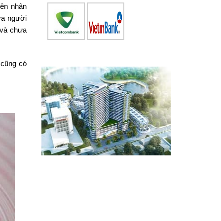
yên nhân
ưa người
 và chưa
 cũng có