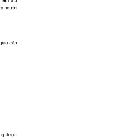
 làm thủ
ợp người
giao căn
ồng được