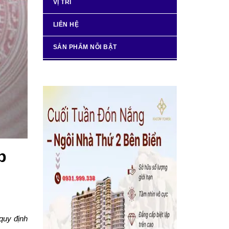
VỊ TRÍ
LIÊN HỆ
SẢN PHẨM NỖI BẬT
p
quy định