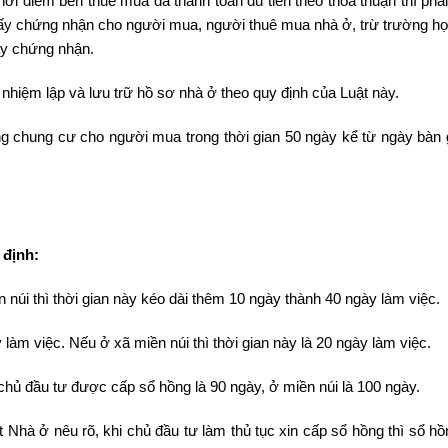
i điểm bên thuê mua đã thanh toán đủ tiền theo thỏa thuận thì phải
iấy chứng nhận cho người mua, người thuê mua nhà ở, trừ trường h
ấy chứng nhận.
nhiệm lập và lưu trữ hồ sơ nhà ở theo quy định của Luật này.
ng chung cư cho người mua trong thời gian 50 ngày kể từ ngày bàn 
 định:
 núi thì thời gian này kéo dài thêm 10 ngày thành 40 ngày làm việc.
m việc. Nếu ở xã miền núi thì thời gian này là 20 ngày làm việc.
chủ đầu tư được cấp sổ hồng là 90 ngày, ở miền núi là 100 ngày.
t Nhà ở nêu rõ, khi chủ đầu tư làm thủ tục xin cấp sổ hồng thì sổ h