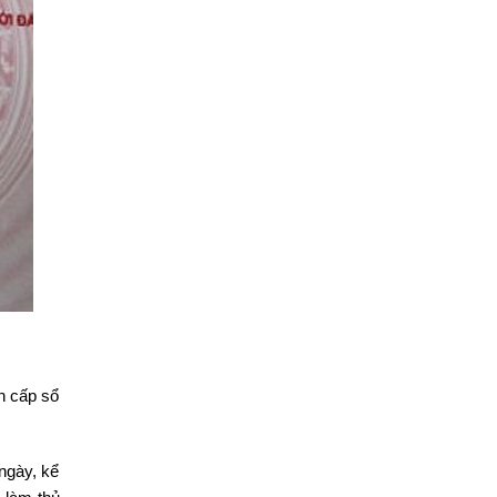
n cấp sổ
ngày, kể