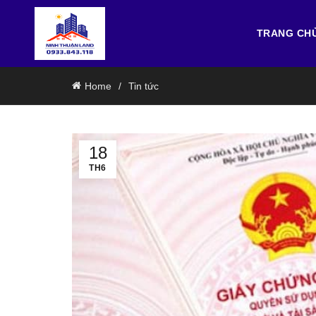
TRANG CH
Home
Tin tức
18
TH6