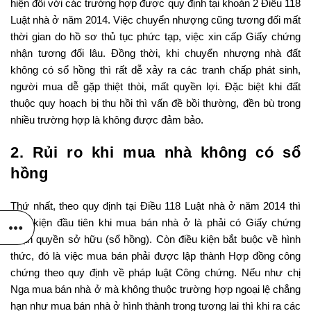
hiện đối với các trường hợp được quy định tại khoản 2 Điều 118
Luật nhà ở năm 2014. Việc chuyển nhượng cũng tương đối mất
thời gian do hồ sơ thủ tục phức tạp, việc xin cấp Giấy chứng
nhận tương đối lâu. Đồng thời, khi chuyển nhượng nhà đất
không có sổ hồng thì rất dễ xảy ra các tranh chấp phát sinh,
người mua dễ gặp thiệt thòi, mất quyền lợi. Đặc biệt khi đất
thuộc quy hoạch bị thu hồi thì vấn đề bồi thường, đền bù trong
nhiều trường hợp là không được đảm bảo.
2. Rủi ro khi mua nhà không có sổ
hồng
Thứ nhất, theo quy định tại Điều 118 Luật nhà ở năm 2014 thì
điều kiện đầu tiên khi mua bán nhà ở là phải có Giấy chứng
nhận quyền sở hữu (sổ hồng). Còn điều kiện bắt buộc về hình
thức, đó là việc mua bán phải được lập thành Hợp đồng công
chứng theo quy định về pháp luật Công chứng. Nếu như chị
Nga mua bán nhà ở mà không thuộc trường hợp ngoại lệ chẳng
hạn như mua bán nhà ở hình thành trong tương lai thì khi ra các