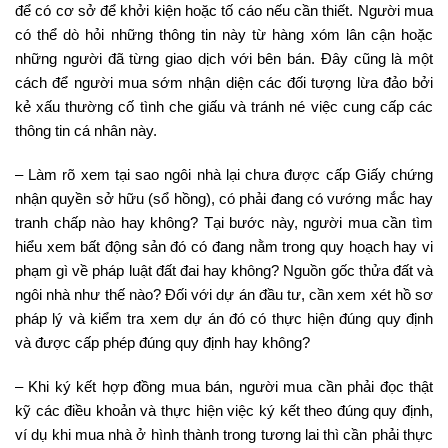
để có cơ sở để khởi kiện hoặc tố cáo nếu cần thiết. Người mua
có thể dò hỏi những thông tin này từ hàng xóm lân cận hoặc
những người đã từng giao dịch với bên bán. Đây cũng là một
cách để người mua sớm nhận diện các đối tượng lừa đảo bởi
kẻ xấu thường cố tình che giấu và tránh né việc cung cấp các
thông tin cá nhân này.
– Làm rõ xem tại sao ngôi nhà lại chưa được cấp Giấy chứng
nhận quyền sở hữu (sổ hồng), có phải đang có vướng mắc hay
tranh chấp nào hay không? Tại bước này, người mua cần tìm
hiểu xem bất động sản đó có đang nằm trong quy hoạch hay vi
phạm gì về pháp luật đất đai hay không? Nguồn gốc thửa đất và
ngôi nhà như thế nào? Đối với dự án đầu tư, cần xem xét hồ sơ
pháp lý và kiểm tra xem dự án đó có thực hiện đúng quy định
và được cấp phép đúng quy định hay không?
– Khi ký kết hợp đồng mua bán, người mua cần phải đọc thật
kỹ các điều khoản và thực hiện việc ký kết theo đúng quy định,
ví dụ khi mua nhà ở hình thành trong tương lai thì cần phải thực