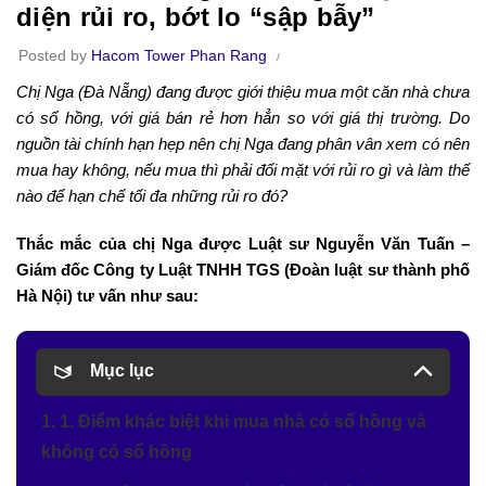
diện rủi ro, bớt lo “sập bẫy”
Posted by
Hacom Tower Phan Rang
Chị Nga (Đà Nẵng) đang được giới thiệu mua một căn nhà chưa
có sổ hồng, với giá bán rẻ hơn hẳn so với giá thị trường. Do
nguồn tài chính hạn hẹp nên chị Nga đang phân vân xem có nên
mua hay không, nếu mua thì phải đối mặt với rủi ro gì và làm thế
nào để hạn chế tối đa những rủi ro đó?
Thắc mắc của chị Nga được Luật sư Nguyễn Văn Tuấn –
Giám đốc Công ty Luật TNHH TGS (Đoàn luật sư thành phố
Hà Nội) tư vấn như sau:
Mục lục
1. 1. Điểm khác biệt khi mua nhà có sổ hồng và
không có sổ hồng