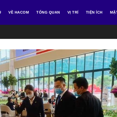
Ủ
VỀ HACOM
TỔNG QUAN
VỊ TRÍ
TIỆN ÍCH
MẶ