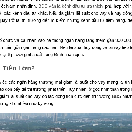
Việt Nam nhận định,
BĐS vẫn là kênh đầu tư ưa thích
, phù hợp với 
với các kênh đầu tư khác. Nếu đà giảm lãi suất cho vay và huy động 
quay trở lại thị trường để tìm kiếm những kênh đầu tư tiềm năng, đe
 tổ chức và cá nhân vào hệ thống ngân hàng tăng thêm gần 900.000 
n tiền gửi ngân hàng đáo hạn. Nếu lãi suất huy động và lãi vay tiếp 
 lại thị trường nhà đất”, ông Đính nhận định.
 Tiền Lớn?
việc các ngân hàng thương mại giảm lãi suất cho vay mang lại tín h
o đòn bẩy để thị trường phát triển. Tuy nhiên, ở góc nhìn thận trọng
ệc giảm lãi suất cho vay có tác động tích cực đến thị trường BĐS nh
hưng khó nhiều như kỳ vọng.