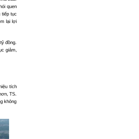
thói quen
tiếp tục
m lại lợi
tỷ đồng.
tục giảm,
iệu tích
 hơn, TS.
ưng không