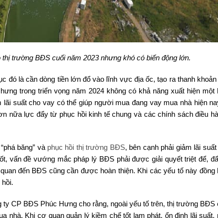
 thị trường BĐS cuối năm 2023 nhưng khó có biến động lớn.
ục đó là cần dòng tiền lớn đổ vào lĩnh vực địa ốc, tạo ra thanh khoả
Nhưng trong triển vọng năm 2024 không có khả năng xuất hiện một 
m lãi suất cho vay có thể giúp người mua đang vay mua nhà hiện na
ơn nữa lực đẩy từ phục hồi kinh tế chung và các chính sách điều h
 “phá băng” và
phục hồi thị trường BĐS
, bên cạnh phải giảm lãi suấ
ốt, vấn đề vướng mắc pháp lý BĐS phải được giải quyết triệt để, đ
ên quan đến BĐS cũng cần được hoàn thiện. Khi các yếu tố này đồng l
 hồi.
y CP BĐS Phúc Hưng cho rằng, ngoài yếu tố trên, thị trường BĐS 
a nhà. Khi cơ quan quản lý kiềm chế tốt lạm phát, ổn định lãi suất,