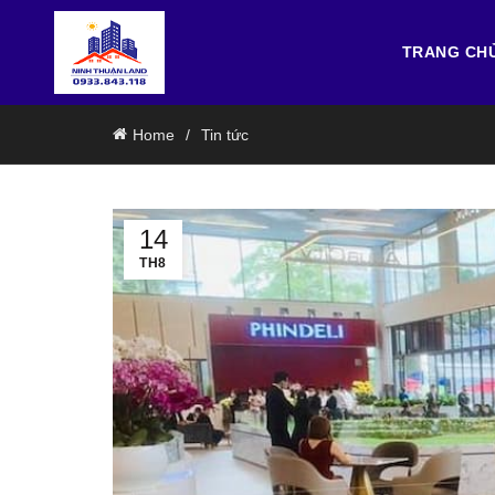
TRANG CH
Home
Tin tức
14
TH8