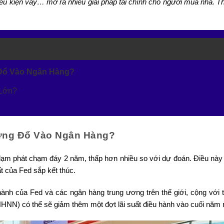
điều kiện vay… mở ra nhiều giải pháp tài chính cho người mua nhà. T
 Đổ Vào Ngân Hàng?
 Lớn?
gưng Đổ Vào Ngân Hàng?
lạm phát chạm đáy 2 năm, thấp hơn nhiều so với dự đoán. Điều này
uất của Fed sắp kết thúc.
hành của Fed và các ngân hàng trung ương trên thế giới, cộng với t
NHNN) có thể sẽ giảm thêm một đợt lãi suất điều hành vào cuối năm 