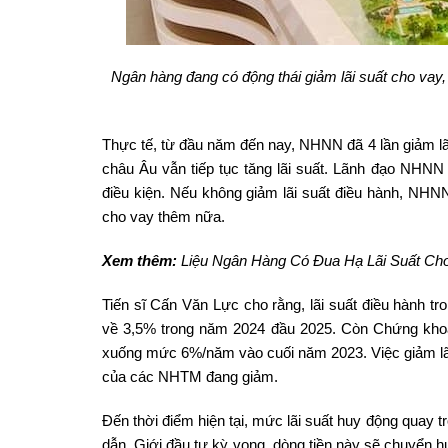
Ngân hàng đang có động thái giảm lãi suất cho vay
Thực tế, từ đầu năm đến nay, NHNN đã 4 lần giảm lã
châu Âu vẫn tiếp tục tăng lãi suất. Lãnh đạo NHNN 
điều kiện. Nếu không giảm lãi suất điều hành, NHNN
cho vay thêm nữa.
Xem thêm:
Liệu Ngân Hàng Có Đua Hạ Lãi Suất Ch
Tiến sĩ Cấn Văn Lực cho rằng, lãi suất điều hành t
về 3,5% trong năm 2024 đầu 2025. Còn Chứng khoán
xuống mức 6%/năm vào cuối năm 2023. Việc giảm lãi s
của các NHTM đang giảm.
Đến thời điểm hiện tại, mức lãi suất huy động quay 
dẫn. Giới đầu tư kỳ vọng, dòng tiền này sẽ chuyển hư