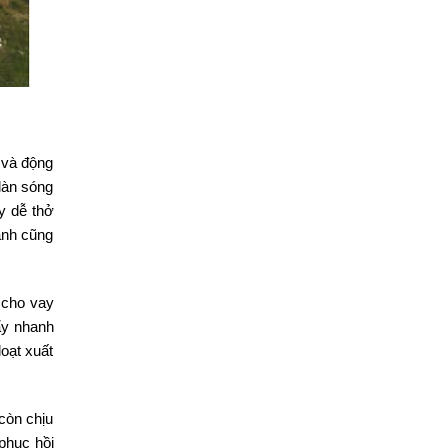
n và động
làn sóng
y dễ thở
ành cũng
t cho vay
ẩy nhanh
oạt xuất
còn chịu
 phục hồi