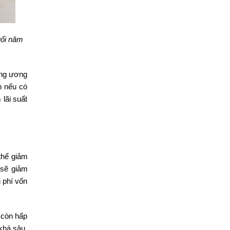
uối năm
ung ương
h nếu có
lãi suất
thể giảm
 sẽ giảm
 phí vốn
 còn hấp
 khá sâu.