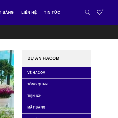
0
T BẰNG
LIÊN HỆ
TIN TỨC
DỰ ÁN HACOM
VỀ HACOM
TỔNG QUAN
TIỆN ÍCH
MẶT BẰNG