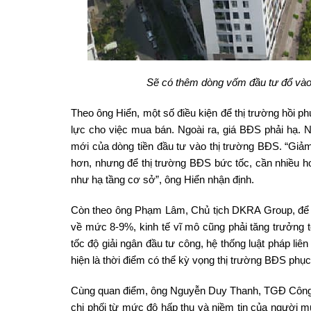
Sẽ có thêm dòng vốm đầu tư đổ vào
Theo ông Hiển, một số điều kiện để thị trường hồi ph
lực cho việc mua bán. Ngoài ra, giá BĐS phải hạ. 
mới của dòng tiền đầu tư vào thị trường BĐS. “Giả
hơn, nhưng để thị trường BĐS bức tốc, cần nhiều h
như hạ tầng cơ sở”, ông Hiển nhận định.
Còn theo ông Phạm Lâm, Chủ tịch DKRA Group, để
về mức 8-9%, kinh tế vĩ mô cũng phải tăng trưởng t
tốc độ giải ngân đầu tư công, hệ thống luật pháp li
hiện là thời điểm có thể kỳ vọng thị trường BĐS phục
Cùng quan điểm, ông Nguyễn Duy Thanh, TGĐ Công t
chi phối từ mức độ hấp thụ và niềm tin của người mu