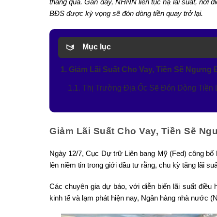
tháng qua. Gần đây, NHNN liên tục hạ lãi suất, nới 
BĐS được kỳ vọng sẽ đón dòng tiền quay trở lại.
Mục lục
1. Giảm Lãi Suất Cho Vay, Tiền Sẽ Ngưng
1.1. Thị Trường Địa Ốc Sẽ Đón Dòng Tiền
Giảm Lãi Suất Cho Vay, Tiền Sẽ N
Ngày 12/7, Cục Dự trữ Liên bang Mỹ (Fed) công bố 
lên niềm tin trong giới đầu tư rằng, chu kỳ tăng lãi s
Các chuyên gia dự báo, với diễn biến lãi suất điều 
kinh tế và lạm phát hiện nay, Ngân hàng nhà nước (