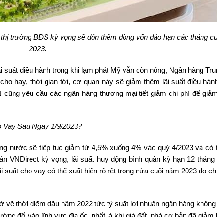
, thị trường BĐS kỳ vọng sẽ đón thêm dòng vốn đáo hạn các tháng c
2023.
i suất điều hành trong khi lạm phát Mỹ vẫn còn nóng, Ngân hàng Tr
cho hay, thời gian tới, cơ quan này sẽ giảm thêm lãi suất điều hàn
 cũng yêu cầu các ngân hàng thương mại tiết giảm chi phí để giảm 
o Vay Sau Ngày 1/9/2023?
rong nước sẽ tiếp tục giảm từ 4,5% xuống 4% vào quý 4/2023 và có 
 VNDirect kỳ vọng, lãi suất huy động bình quân kỳ hạn 12 tháng
uất cho vay có thể xuất hiện rõ rệt trong nửa cuối năm 2023 do chi
trở về thời điểm đầu năm 2022 tức tỷ suất lợi nhuận ngân hàng không
ớng đổ vào lĩnh vực địa ốc, nhất là khi giá đất, nhà cơ bản đã giảm