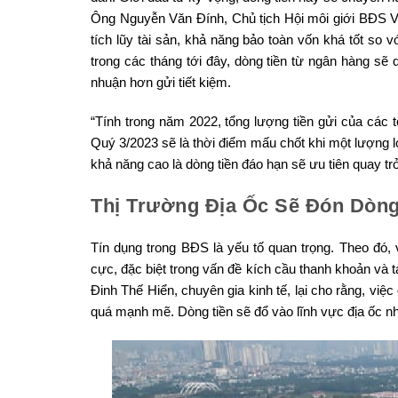
Ông Nguyễn Văn Đính, Chủ tịch Hội môi giới BĐS 
tích lũy tài sản, khả năng bảo toàn vốn khá tốt so 
trong các tháng tới đây, dòng tiền từ ngân hàng sẽ 
nhuận hơn gửi tiết kiệm.
“Tính trong năm 2022, tổng lượng tiền gửi của các
Quý 3/2023 sẽ là thời điểm mấu chốt khi một lượng lớ
khả năng cao là dòng tiền đáo hạn sẽ ưu tiên quay trở
Thị Trường Địa Ốc Sẽ Đón Dòng
Tín dụng trong BĐS là yếu tố quan trọng. Theo đó, 
cực, đặc biệt trong vấn đề kích cầu thanh khoản và tạ
Đinh Thế Hiển, chuyên gia kinh tế, lại cho rằng, vi
quá mạnh mẽ. Dòng tiền sẽ đổ vào lĩnh vực địa ốc n