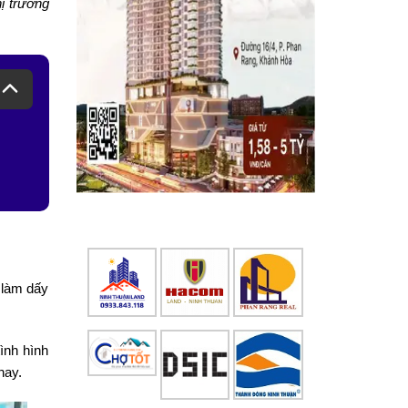
hị trường
 làm dấy
ình hình
nay.