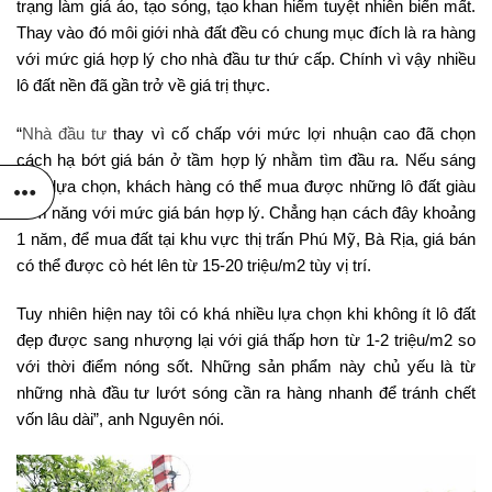
trạng làm giá ảo, tạo sóng, tạo khan hiếm tuyệt nhiên biến mất.
Thay vào đó môi giới nhà đất đều có chung mục đích là ra hàng
với mức giá hợp lý cho nhà đầu tư thứ cấp. Chính vì vậy nhiều
lô đất nền đã gần trở về giá trị thực.
“
Nhà đầu tư
thay vì cố chấp với mức lợi nhuận cao đã chọn
cách hạ bớt giá bán ở tầm hợp lý nhằm tìm đầu ra. Nếu sáng
suốt lựa chọn, khách hàng có thể mua được những lô đất giàu
tiềm năng với mức giá bán hợp lý. Chẳng hạn cách đây khoảng
1 năm, để mua đất tại khu vực thị trấn Phú Mỹ, Bà Rịa, giá bán
có thể được cò hét lên từ 15-20 triệu/m2 tùy vị trí.
Tuy nhiên hiện nay tôi có khá nhiều lựa chọn khi không ít lô đất
đẹp được sang nhượng lại với giá thấp hơn từ 1-2 triệu/m2 so
với thời điểm nóng sốt. Những sản phẩm này chủ yếu là từ
những nhà đầu tư lướt sóng cần ra hàng nhanh để tránh chết
vốn lâu dài”, anh Nguyên nói.