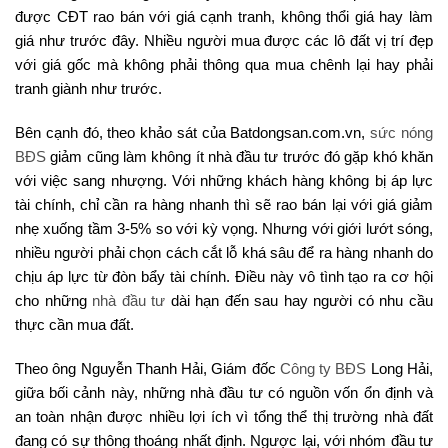
được CĐT rao bán với giá cạnh tranh, không thổi giá hay làm
giá như trước đây. Nhiều người mua được các lô đất vị trí đẹp
với giá gốc mà không phải thông qua mua chênh lại hay phải
tranh giành như trước.
Bên cạnh đó, theo khảo sát của Batdongsan.com.vn,
sức nóng
BĐS
giảm cũng làm không ít nhà đầu tư trước đó gặp khó khăn
với việc sang nhượng. Với những khách hàng không bị áp lực
tài chính, chỉ cần ra hàng nhanh thì sẽ rao bán lại với giá giảm
nhẹ xuống tầm 3-5% so với kỳ vọng. Nhưng với giới lướt sóng,
nhiều người phải chọn cách cắt lỗ khá sâu để ra hàng nhanh do
chịu áp lực từ đòn bẩy tài chính. Điều này vô tình tạo ra cơ hội
cho những
nhà đầu tư
dài hạn đến sau hay người có nhu cầu
thực cần mua đất.
Theo ông Nguyễn Thanh Hải, Giám đốc
Công ty BĐS
Long Hải,
giữa bối cảnh này, những nhà đầu tư có nguồn vốn ổn định và
an toàn nhận được nhiều lợi ích vì tổng thể thị trường nhà đất
đang có sự thông thoáng nhất định. Ngược lại, với nhóm đầu tư