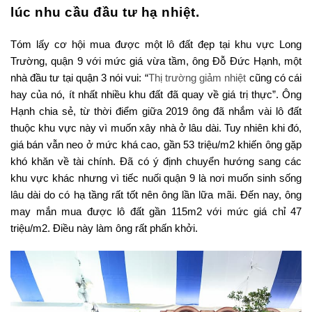
lúc nhu cầu đầu tư hạ nhiệt.
Tóm lấy cơ hội mua được một lô đất đẹp tại khu vực Long
Trường, quận 9 với mức giá vừa tầm, ông Đỗ Đức Hạnh, một
nhà đầu tư tại quận 3 nói vui: “
Thị trường giảm nhiệt
cũng có cái
hay của nó, ít nhất nhiều khu đất đã quay về giá trị thực”. Ông
Hạnh chia sẻ, từ thời điểm giữa 2019 ông đã nhắm vài lô đất
thuộc khu vực này vì muốn xây nhà ở lâu dài. Tuy nhiên khi đó,
giá bán vẫn neo ở mức khá cao, gần 53 triệu/m2 khiến ông gặp
khó khăn về tài chính. Đã có ý định chuyển hướng sang các
khu vực khác nhưng vì tiếc nuối quận 9 là nơi muốn sinh sống
lâu dài do có hạ tầng rất tốt nên ông lần lữa mãi. Đến nay, ông
may mắn mua được lô đất gần 115m2 với mức giá chỉ 47
triệu/m2. Điều này làm ông rất phấn khởi.