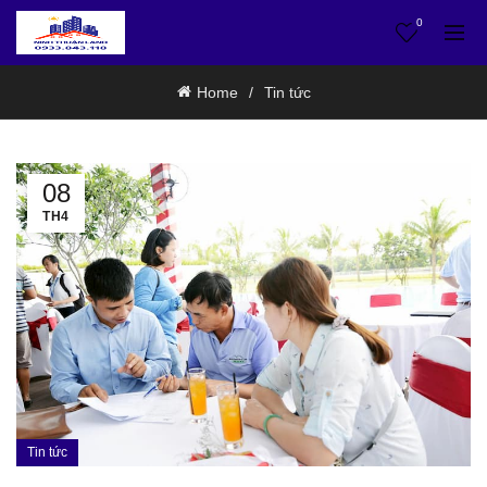
0
Home
Tin tức
08
TH4
Tin tức