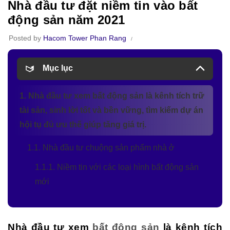
Nhà đầu tư đặt niềm tin vào bất
động sản năm 2021
Posted by
Hacom Tower Phan Rang
Mục lục
1. Nhà đầu tư xem bất động sản là kênh tích trữ
tài sản, sinh lời tốt và bền vững, tìm kiếm dự án
hội tụ đủ ưu thế giúp tăng giá trị.
1.1. Nhà đầu tư chuộng sản phẩm nhà ở
1.1.1. Niềm tin với các loại hình bất động sản
mới
Nhà đầu tư xem
bất động sản
là kênh tích