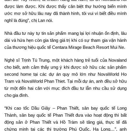
được làm được. Khi được thấy căn biệt thự hướng biển mình
ước mơ sở hữu lâu nay đã thành hình, tôi vui vì biết điều mình
nghĩ là đúng”, chị Lan nói.
Nhà đầu tư này tự tin sản phẩm mang lại lợi nhuận ổn định, lâu
dài và hứa hẹn còn gia tăng giá trị khi có sự tham gia vận hành
của thương hiệu quốc tế Centara Mirage Beach Resort Mui Ne.
Nghệ sĩ Trịnh Tú Trung, một khách hàng trẻ tuổi của Novaland
cho biết, anh cảm thấy ưng ý khi được sở hữu các sản phẩm
second home tại các dự án quy mô lớn như NovaWorld Ho
Tram và NovaWorld Phan Thiet. Tại mỗi dự án, anh đều sở hữu
từ một đến hai căn với mục đích đầu tư lẫn nhu cầu sử dụng
cho gia đình.
“Khi cao tốc Dầu Giây – Phan Thiết, sân bay quốc tế Long
Thành, sân bay quốc tế Phan Thiết đưa vào hoạt động thì bất
động sản ở Phan Thiết và Hồ Tràm sẽ tăng giá, thực tế đã
chứng minh tại các thị trường Phú Quốc, Hạ Long…”, anh