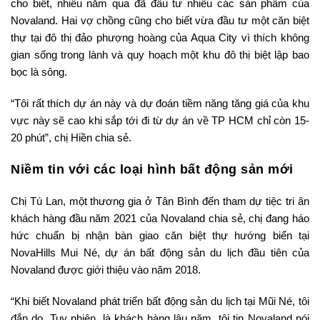
cho biết, nhiều năm qua đã đầu tư nhiều các sản phẩm của
Novaland. Hai vợ chồng cũng cho biết vừa đầu tư một căn biệt
thự tại đô thị đảo phượng hoàng của Aqua City vì thích không
gian sống trong lành và quy hoạch một khu đô thị biệt lập bao
bọc là sông.
“Tôi rất thích dự án này và dự đoán tiềm năng tăng giá của khu
vực này sẽ cao khi sắp tới đi từ dự án về TP HCM chỉ còn 15-
20 phút”, chị Hiền chia sẻ.
Niềm tin với các loại hình bất động sản mới
Chị Tú Lan, một thương gia ở Tân Bình đến tham dự tiệc tri ân
khách hàng đầu năm 2021 của Novaland chia sẻ, chị đang háo
hức chuẩn bị nhận bàn giao căn biệt thự hướng biển tại
NovaHills Mui Né, dự án bất động sản du lịch đầu tiên của
Novaland được giới thiệu vào năm 2018.
“Khi biết Novaland phát triển bất động sản du lịch tại Mũi Né, tôi
đắn do. Tuy nhiên, là khách hàng lâu năm, tôi tin Novaland nói