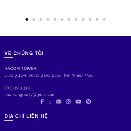
VỀ CHÚNG TÔI
HACOM TOWER
Đường 16/4, phường Đông Hải, tỉnh Khánh Hòa.
0933.843.118
phanrangrealty@gmail.com
ĐỊA CHỈ LIÊN HỆ