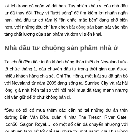
lợi ích trong cả ngắn và dài hạn. Tuy nhiên khẩu vị của nhà đầu
tư đã thay đổi. Thay vì “lướt sóng” để tìm kiếm lợi nhuận ngắn
hạn, nhà đầu tư có tâm lý “ăn chắc mặc bền” đang phổ biến
hơn, với những tiêu chí lựa chọn
bất động sản
bám sát vào nền
tảng chất lượng của sản phẩm và đơn vị triển khai.
Nhà đầu tư chuộng sản phẩm nhà ở
Tại chuỗi đêm tiệc tri ân khách hàng thân thiết do Novaland vừa
tổ chức tháng 1, câu chuyện đầu tư trong thời gian qua được
nhiều khách hàng chia sẻ. Chị Thu Hồng, một luật sư đã gắn bó
với Novaland từ năm 2009 đang sống tại Sunrise City và rất hài
lòng, giá nhà hiện tại so với hồi mới mua đã tăng mạnh nhưng
chị vẫn giữ để ở chứ không bán đi.
“Sau đó tôi có mua thêm các căn hộ tại những dự án trên
đường Bến Vân Đồn, quận 4 như The Tresor, River Gate,
Icon56, Saigon Royal…, có một số căn đã chuyển nhượng với
lợi nhuận tăng rất tốt chỉ sau chưa tới một năm”, chị Thu Hồng