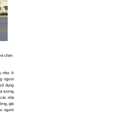
và chọn
dụ như ở
ng người
 sử dụng
há tương
 các nhà
ờng, giá
cho người