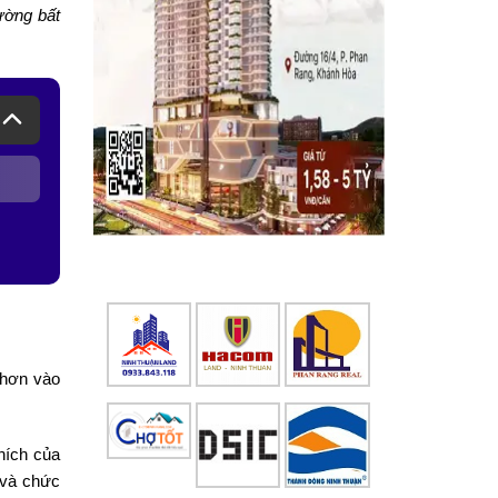
ường bất
 hơn vào
hích của
 và chức