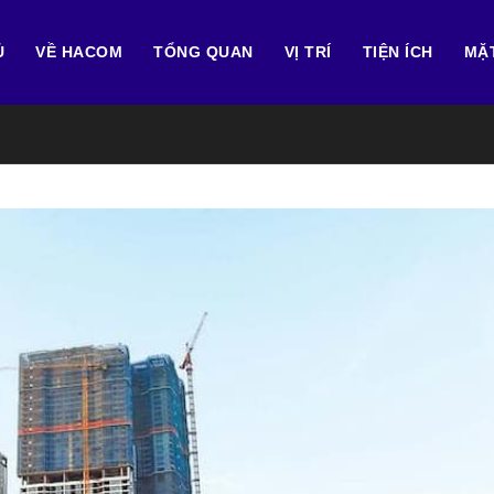
Ủ
VỀ HACOM
TỔNG QUAN
VỊ TRÍ
TIỆN ÍCH
MẶ