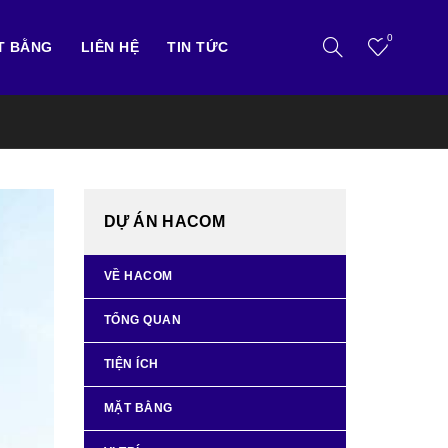
0
T BẰNG
LIÊN HỆ
TIN TỨC
DỰ ÁN HACOM
VỀ HACOM
TỔNG QUAN
TIỆN ÍCH
MẶT BẰNG