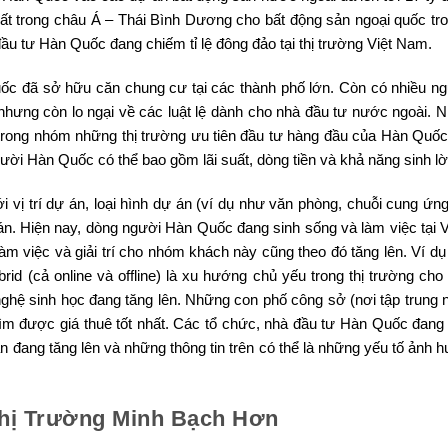
ất trong châu Á – Thái Bình Dương cho bất động sản ngoại quốc tr
u tư Hàn Quốc đang chiếm tỉ lệ đông đảo tại thị trường Việt Nam.
uốc đã sở hữu căn chung cư tại các thành phố lớn. Còn có nhiều n
ưng còn lo ngại về các luật lệ dành cho nhà đầu tư nước ngoài. 
m trong nhóm những thị trường ưu tiên đầu tư hàng đầu của Hàn Quố
ười Hàn Quốc có thể bao gồm lãi suất, dòng tiền và khả năng sinh lờ
 vị trí dự án, loại hình dự án (ví dụ như văn phòng, chuỗi cung ứng
án. Hiện nay, dòng người Hàn Quốc đang sinh sống và làm việc tại 
àm việc và giải trí cho nhóm khách này cũng theo đó tăng lên. Ví d
d (cả online và offline) là xu hướng chủ yếu trong thị trường cho 
hệ sinh học đang tăng lên. Những con phố công sở (nơi tập trung n
 tìm được giá thuê tốt nhất. Các tổ chức, nhà đầu tư Hàn Quốc đang
n đang tăng lên và những thông tin trên có thể là những yếu tố ảnh 
hị Trường Minh Bạch Hơn