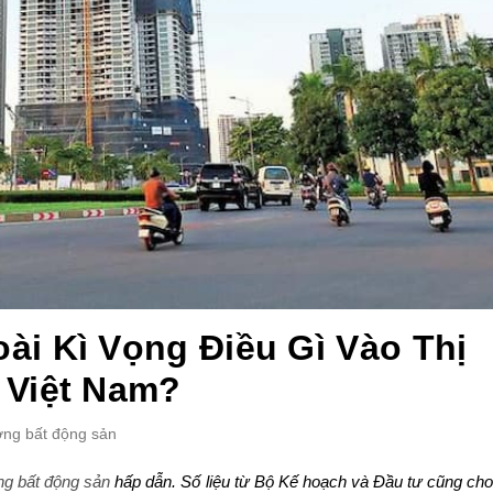
i Kì Vọng Điều Gì Vào Thị
 Việt Nam?
ường bất động sản
ờng bất động sản
hấp dẫn. Số liệu từ Bộ Kế hoạch và Đầu tư cũng cho 