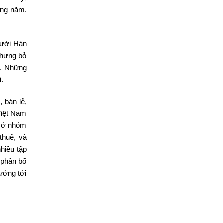
ong năm.
gười Hàn
Nhưng bỏ
c. Những
i.
, bán lẻ,
Việt Nam
ụ ở nhóm
thuê, và
hiều tập
 phân bổ
hưởng tới