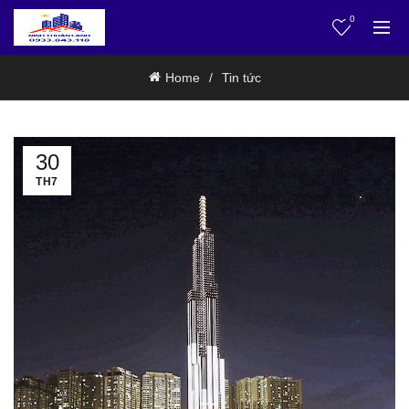
0
Home
Tin tức
30
TH7