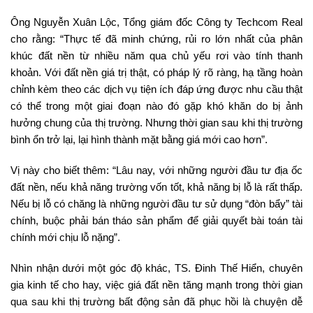
Ông Nguyễn Xuân Lộc, Tổng giám đốc Công ty Techcom Real
cho rằng: “Thực tế đã minh chứng, rủi ro lớn nhất của phân
khúc đất nền từ nhiều năm qua chủ yếu rơi vào tính thanh
khoản. Với đất nền giá trị thật, có pháp lý rõ ràng, hạ tầng hoàn
chỉnh kèm theo các dịch vụ tiện ích đáp ứng được nhu cầu thật
có thể trong một giai đoạn nào đó gặp khó khăn do bị ảnh
hưởng chung của thị trường. Nhưng thời gian sau khi thị trường
bình ổn trở lại, lại hình thành mặt bằng giá mới cao hơn”.
Vị này cho biết thêm: “Lâu nay, với những người đầu tư địa ốc
đất nền, nếu khả năng trường vốn tốt, khả năng bị lỗ là rất thấp.
Nếu bị lỗ có chăng là những người đầu tư sử dụng “đòn bẩy” tài
chính, buộc phải bán tháo sản phẩm để giải quyết bài toán tài
chính mới chịu lỗ nặng”.
Nhìn nhận dưới một góc độ khác, TS. Đinh Thế Hiển, chuyên
gia kinh tế cho hay, việc giá đất nền tăng mạnh trong thời gian
qua sau khi thị trường bất động sản đã phục hồi là chuyện dễ