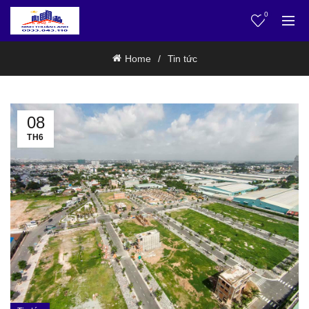
0
Home
Tin tức
08
TH6