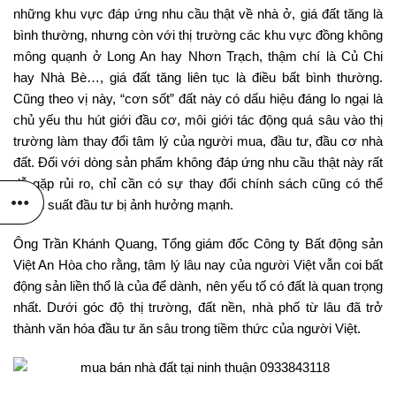
những khu vực đáp ứng nhu cầu thật về nhà ở, giá đất tăng là
bình thường, nhưng còn với thị trường các khu vực đồng không
mông quạnh ở Long An hay Nhơn Trạch, thậm chí là Củ Chi
hay Nhà Bè…, giá đất tăng liên tục là điều bất bình thường.
Cũng theo vị này, “cơn sốt” đất này có dấu hiệu đáng lo ngại là
chủ yếu thu hút giới đầu cơ, môi giới tác động quá sâu vào thị
trường làm thay đổi tâm lý của người mua, đầu tư, đầu cơ nhà
đất. Đối với dòng sản phẩm không đáp ứng nhu cầu thật này rất
dễ gặp rủi ro, chỉ cần có sự thay đổi chính sách cũng có thể
khiến suất đầu tư bị ảnh hưởng mạnh.
Ông Trần Khánh Quang, Tổng giám đốc Công ty Bất động sản
Việt An Hòa cho rằng, tâm lý lâu nay của người Việt vẫn coi bất
động sản liền thổ là của để dành, nên yếu tố có đất là quan trọng
nhất. Dưới góc độ thị trường, đất nền, nhà phố từ lâu đã trở
thành văn hóa đầu tư ăn sâu trong tiềm thức của người Việt.