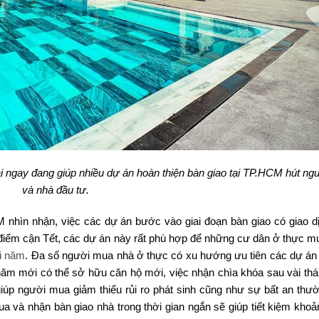
ại ngay đang giúp nhiều dự án hoàn thiện bàn giao tại TP.HCM hút n
và nhà đầu tư.
nhìn nhận, việc các dự án bước vào giai đoạn bàn giao có giao d
ời điểm cận Tết, các dự án này rất phù hợp để những cư dân ở thực 
ối năm
. Đa số người mua nhà ở thực có xu hướng ưu tiên các dự án
năm mới có thể sở hữu căn hộ mới, việc nhận chìa khóa sau vài thá
iúp người mua giảm thiểu rủi ro phát sinh cũng như sự bất an thườ
 và nhận bàn giao nhà trong thời gian ngắn sẽ giúp tiết kiệm khoản