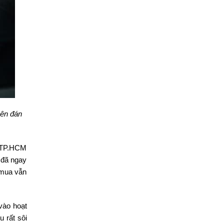
yên đán
i TP.HCM
 đã ngay
h mua vẫn
vào hoạt
 rất sôi