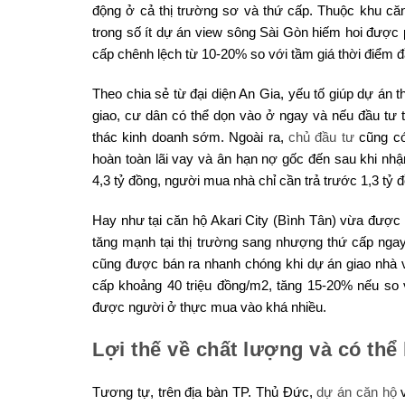
động ở cả thị trường sơ và thứ cấp. Thuộc khu că
trong số ít dự án view sông Sài Gòn hiếm hoi được p
cấp chênh lệch từ 10-20% so với tầm giá thời điểm 
Theo chia sẻ từ đại diện An Gia, yếu tố giúp dự án
giao, cư dân có thể dọn vào ở ngay và nếu đầu tư th
thác kinh doanh sớm. Ngoài ra,
chủ đầu tư
cũng có
hoàn toàn lãi vay và ân hạn nợ gốc đến sau khi nh
4,3 tỷ đồng, người mua nhà chỉ cần trả trước 1,3 tỷ đ
Hay như tại căn hộ Akari City (Bình Tân) vừa đượ
tăng mạnh tại thị trường sang nhượng thứ cấp nga
cũng được bán ra nhanh chóng khi dự án giao nhà v
cấp khoảng 40 triệu đồng/m2, tăng 15-20% nếu so 
được người ở thực mua vào khá nhiều.
Lợi thế về chất lượng và có thể
Tương tự, trên địa bàn TP. Thủ Đức,
dự án căn hộ
v