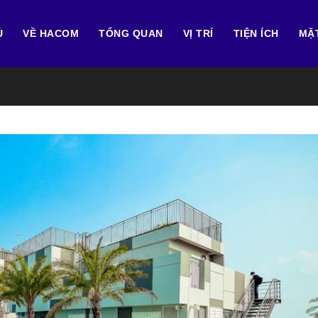
Ủ
VỀ HACOM
TỔNG QUAN
VỊ TRÍ
TIỆN ÍCH
MẶ