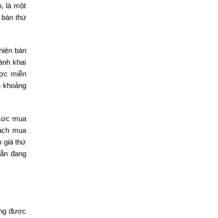
, là một
 bán thứ
hiện bàn
ành khai
ược miễn
n khoảng
 sức mua
hách mua
 giá thứ
vẫn đang
ang được