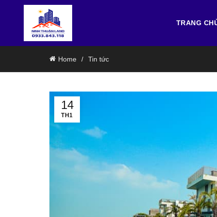
TRANG CH
Home
Tin tức
14
TH1