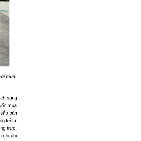
gười mua
ịch sang
muốn mua
 sắp bàn
ng kể từ
ng trực.
 chi phí