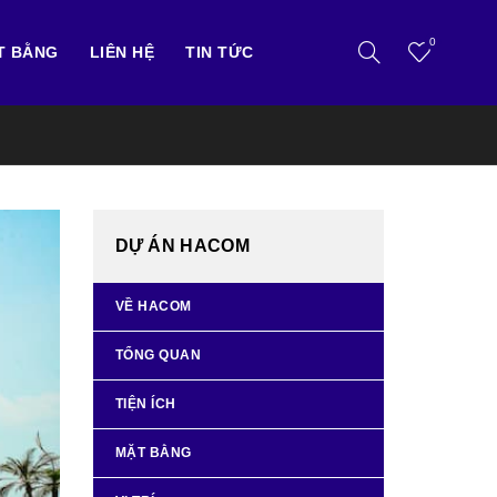
0
T BẰNG
LIÊN HỆ
TIN TỨC
DỰ ÁN HACOM
VỀ HACOM
TỔNG QUAN
TIỆN ÍCH
MẶT BẰNG