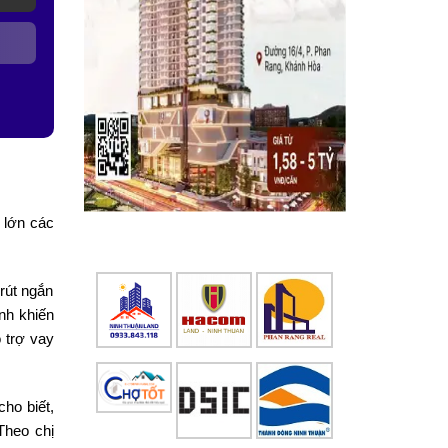
 lớn các
rút ngắn
nh khiến
 trợ vay
ho biết,
Theo chị