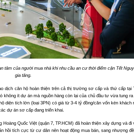
an tâm của người mua nhà khi nhu cầu an cư thời điểm cận Tết Ngu
gia tăng.
o dịch căn hộ hoàn thiện trên cả thị trường sơ cấp và thứ cấp tạ
ó không ít dự án mà nguồn hàng còn lại của chủ đầu tư vừa tung ra
 hộ diện tích lớn (loại 3PN) có giá từ 3-4 tỷ đồng/căn vốn kén khác
ác dự án sơ cấp đang triển khai.
 Hoàng Quốc Việt (quận 7, TP.HCM) đã hoàn thiện xây dựng và đi 
ản hồi tích cực từ cư dân nên hoạt động mua bán, sang nhượng đều