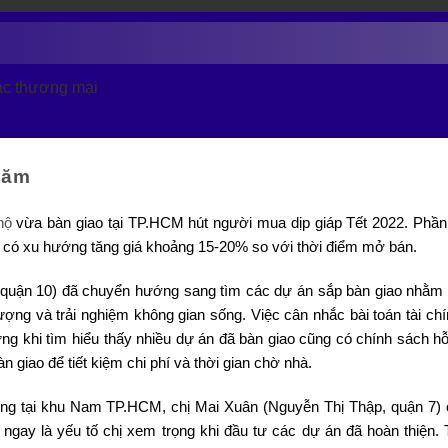
hác thương mại
năm
hộ
vừa bàn giao tại TP.HCM hút người mua dịp giáp Tết 2022. Phần
 có xu hướng tăng giá khoảng 15-20% so với thời điểm mở bán.
t, quận 10) đã chuyển hướng sang tìm các dự án sắp bàn giao nhằm 
ượng và trải nghiệm không gian sống. Việc cân nhắc bài toán tài chí
ưng khi tìm hiểu thấy nhiều dự án đã bàn giao cũng có chính sách hỗ
 giao để tiết kiệm chi phí và thời gian chờ nhà.
g tại khu Nam TP.HCM, chị Mai Xuân (Nguyễn Thị Thập, quận 7) c
gay là yếu tố chị xem trọng khi đầu tư các dự án đã hoàn thiện. 