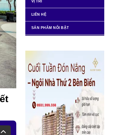
VỊ TRÍ
LIÊN HỆ
SẢN PHẨM NỖI BẬT
ết