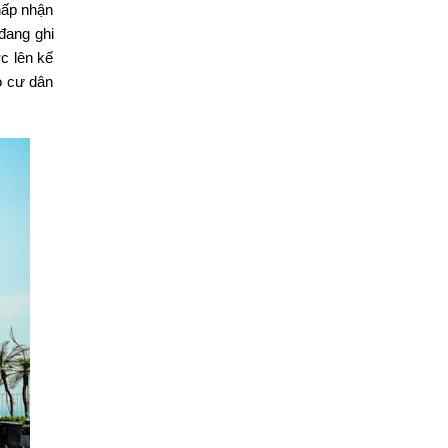
hấp nhận
đang ghi
c lên kế
o cư dân