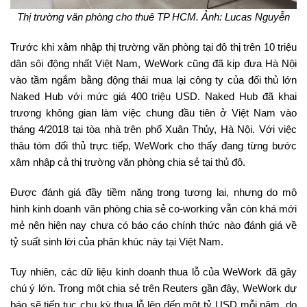
Thị trường văn phòng cho thuê TP HCM. Ảnh: Lucas Nguyễn
Trước khi xâm nhập thị trường văn phòng tại đô thị trên 10 triệu
dân sôi động nhất Việt Nam, WeWork cũng đã kịp đưa Hà Nội
vào tầm ngắm bằng động thái mua lại công ty của đối thủ lớn
Naked Hub với mức giá 400 triệu USD. Naked Hub đã khai
trương không gian làm việc chung đầu tiên ở Việt Nam vào
tháng 4/2018 tại tòa nhà trên phố Xuân Thủy, Hà Nội. Với việc
thâu tóm đối thủ trực tiếp, WeWork cho thấy đang từng bước
xâm nhập cả thị trường văn phòng chia sẻ tại thủ đô.
Được đánh giá đầy tiềm năng trong tương lai, nhưng do mô
hình kinh doanh văn phòng chia sẻ co-working vẫn còn khá mới
mẻ nên hiện nay chưa có báo cáo chính thức nào đánh giá về
tỷ suất sinh lời của phân khúc này tại Việt Nam.
Tuy nhiên, các dữ liệu kinh doanh thua lỗ của WeWork đã gây
chú ý lớn. Trong một chia sẻ trên Reuters gần đây, WeWork dự
báo sẽ tiếp tục chu kỳ thua lỗ lên đến một tỷ USD mỗi năm, do