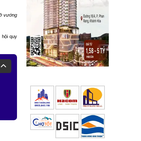
gỡ vướng
 hội quy