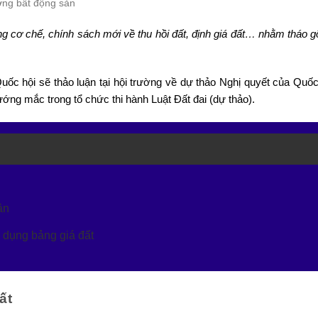
ường bất động sản
g cơ chế, chính sách mới về thu hồi đất, định giá đất… nhằm tháo 
uốc hội sẽ thảo luận tại hội trường về dự thảo Nghị quyết của Quốc
ớng mắc trong tổ chức thi hành Luật Đất đai (dự thảo).
ân
p dụng bảng giá đất
ất