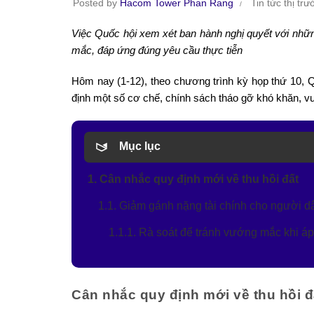
Posted by
Hacom Tower Phan Rang
Tin tức thị tr
Việc Quốc hội xem xét ban hành nghị quyết với nhữn
mắc, đáp ứng đúng yêu cầu thực tiễn
Hôm nay (1-12), theo chương trình kỳ họp thứ 10, Q
định một số cơ chế, chính sách tháo gỡ khó khăn, vư
Mục lục
1. Cân nhắc quy định mới về thu hồi đất
1.1. Giảm gánh nặng tài chính cho người d
1.1.1. Rà soát để tránh vướng mắc khi á
Cân nhắc quy định mới về thu hồi đ