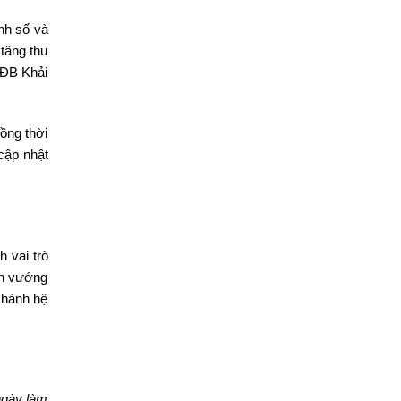
ính số và
 tăng thu
 ĐB Khải
ồng thời
cập nhật
 vai trò
nh vướng
 hành hệ
ngày làm