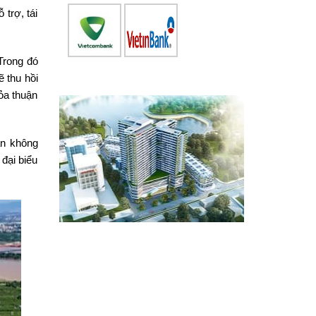
 trợ, tái
 Trong đó
 thu hồi
ỏa thuận
ân không
đại biểu