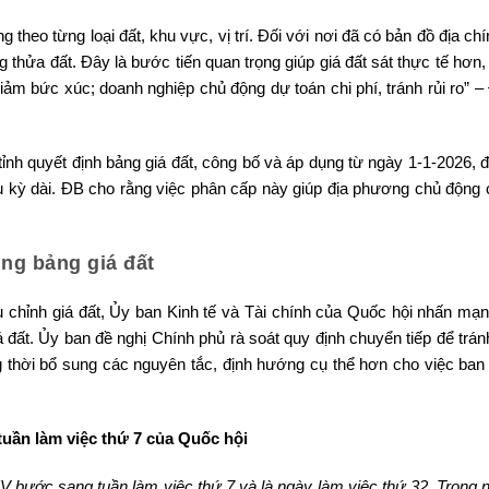
 theo từng loại đất, khu vực, vị trí. Đối với nơi đã có bản đồ địa ch
g thửa đất. Đây là bước tiến quan trọng giúp giá đất sát thực tế hơn,
ảm bức xúc; doanh nghiệp chủ động dự toán chi phí, tránh rủi ro” –
nh quyết định bảng giá đất, công bố và áp dụng từ ngày 1-1-2026, đ
chu kỳ dài. ĐB cho rằng việc phân cấp này giúp địa phương chủ động 
ng bảng giá đất
u chỉnh giá đất, Ủy ban Kinh tế và Tài chính của Quốc hội nhấn mạnh
 đất. Ủy ban đề nghị Chính phủ rà soát quy định chuyển tiếp để trá
g thời bổ sung các nguyên tắc, định hướng cụ thể hơn cho việc ban
tuần làm việc thứ 7 của Quốc hội
 bước sang tuần làm việc thứ 7 và là ngày làm việc thứ 32. Trong 