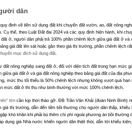
người dân
quy định về tiền sử dụng đất khi chuyển đất vườn, ao, đất nông ngh
. Cụ thể, theo Luật Đất đai 2024 và các quy định hiện hành, khi ch
 đất ở, người dân phải trả 100% phần chênh lệch giữa giá đất ở và 
ảng giá đất lên sát hoặc gần theo giá thị trường, phần chênh lệch rấ
chuyển mục đích sử dụng đất
.
đất nông nghiệp sang đất ở, đối với diện tích đất trong hạn mức gi
h giữa giá đất ở và giá đất nông nghiệp theo bảng giá đất của địa ph
ương, mức thu tối thiểu là 50% chênh lệch nhưng không vượt quá hạn
ạn mức đất ở thì thu như bình thường với mức 100% chênh lệch.
hẽn” lớn
cần kịp thời tháo gỡ. ĐB Trần Văn Khải (đoàn Ninh Bình) n
giá thị trường, dẫn đến tiền bồi thường cho người dân thấp, khiếu 
g gặp khó khăn khi phải bù thêm chi phí ngoài phương án bồi thường 
p dụng giá Nhà nước khiến người dân thiệt thòi, dẫn tới khiếu kiện,