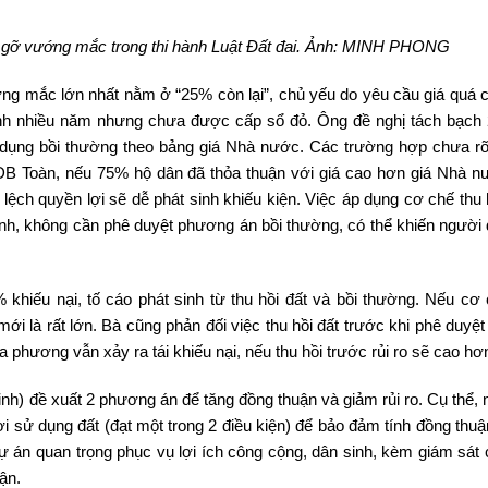
áo gỡ vướng mắc trong thi hành Luật Đất đai. Ảnh: MINH PHONG
g mắc lớn nhất nằm ở “25% còn lại”, chủ yếu do yêu cầu giá quá 
ịnh nhiều năm nhưng chưa được cấp sổ đỏ. Ông đề nghị tách bạch
p dụng bồi thường theo bảng giá Nhà nước. Các trường hợp chưa rõ
 ĐB Toàn, nếu 75% hộ dân đã thỏa thuận với giá cao hơn giá Nhà n
ệch quyền lợi sẽ dễ phát sinh khiếu kiện. Việc áp dụng cơ chế thu 
nh, không cần phê duyệt phương án bồi thường, có thể khiến người 
hiếu nại, tố cáo phát sinh từ thu hồi đất và bồi thường. Nếu cơ
mới là rất lớn. Bà cũng phản đối việc thu hồi đất trước khi phê duy
a phương vẫn xảy ra tái khiếu nại, nếu thu hồi trước rủi ro sẽ cao hơ
 đề xuất 2 phương án để tăng đồng thuận và giảm rủi ro. Cụ thể, nâ
 sử dụng đất (đạt một trong 2 điều kiện) để bảo đảm tính đồng thuận
 án quan trọng phục vụ lợi ích công cộng, dân sinh, kèm giám sát 
ận.