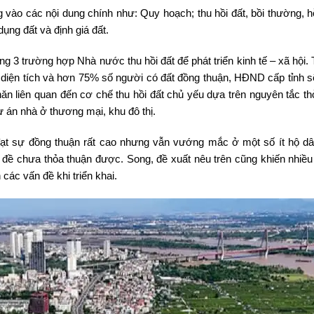
 vào các nội dung chính như: Quy hoạch; thu hồi đất, bồi thường, hỗ
ụng đất và định giá đất.
g 3 trường hợp Nhà nước thu hồi đất để phát triển kinh tế – xã hội.
iện tích và hơn 75% số người có đất đồng thuận, HĐND cấp tỉnh sẽ
n liên quan đến cơ chế thu hồi đất chủ yếu dựa trên nguyên tắc th
ự án nhà ở thương mại, khu đô thị.
 đạt sự đồng thuận rất cao nhưng vẫn vướng mắc ở một số ít hộ d
đề chưa thỏa thuận được. Song, đề xuất nêu trên cũng khiến nhiều 
các vấn đề khi triển khai.