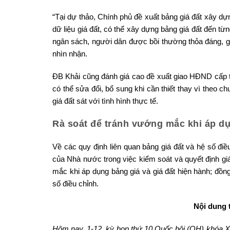
“Tại dự thảo, Chính phủ đề xuất bảng giá đất xây dựng
dữ liệu giá đất, có thể xây dựng bảng giá đất đến từn
ngân sách, người dân được bồi thường thỏa đáng, gi
nhìn nhận.
ĐB Khải cũng đánh giá cao đề xuất giao HĐND cấp tỉ
có thể sửa đổi, bổ sung khi cần thiết thay vì theo 
giá đất sát với tình hình thực tế.
Rà soát để tránh vướng mắc khi áp dụ
Về các quy định liên quan bảng giá đất và hệ số điề
của Nhà nước trong việc kiểm soát và quyết định giá
mắc khi áp dụng bảng giá và giá đất hiện hành; đồn
số điều chỉnh.
Nội dung 
Hôm nay, 1-12, kỳ họp thứ 10 Quốc hội (QH) khóa XV