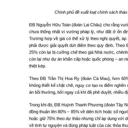
Chính phủ đề xuất loạt chính sách th
ĐB Nguyễn Hữu Toàn (đoàn Lai Châu) cho rằng vướn
chưa thống nhất vì vướng pháp lý, như đất ở ổn đ
Trường hợp về giá có thể xử lý theo nghị quyết, á
phải được giải quyết dứt điểm theo quy định. Theo
25% còn lại bị cưỡng chế theo giá Nhà nước, chênh l
còn lại như dự án khẩn cấp hoặc quốc phòng – an ni
thiệt kép.
Theo ĐB Trần Thị Hoa Ry (đoàn Cà Mau), hơn 60% k
không thiết kế chặt chẽ, nguy cơ tạo ra điểm nghẽn 
án bồi thường, bởi ngay cả khi đã phê duyệt, nhiều đị
Trong khi đó, ĐB Huỳnh Thanh Phương (đoàn Tây Ninh)
đồng thuận lên 80% – 85% về diện tích hoặc số người
hoặc giữ 75% theo dự thảo nhưng chỉ áp dụng với dự
về tính tự nguyện và đúng pháp luật của các thỏa thu