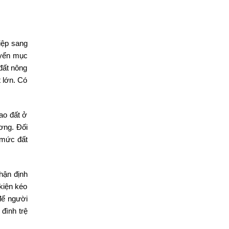
iệp sang
uyển mục
đất nông
t lớn. Có
ao đất ở
ương. Đối
 mức đất
hận định
kiện kéo
để người
 đình trệ