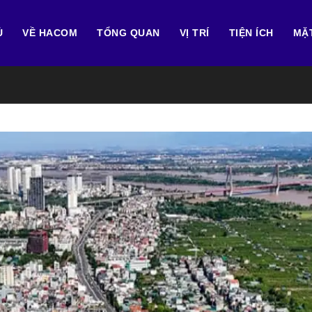
Ủ
VỀ HACOM
TỔNG QUAN
VỊ TRÍ
TIỆN ÍCH
MẶ