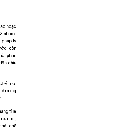
cao hoặc
 2 nhóm:
 pháp lý
ước, còn
hồi phần
dân chịu
 chế mới
ệt phương
n.
ng tỉ lệ
 xã hội;
chặt chẽ