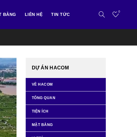
0
T BẰNG
LIÊN HỆ
TIN TỨC
DỰ ÁN HACOM
VỀ HACOM
TỔNG QUAN
TIỆN ÍCH
MẶT BẰNG