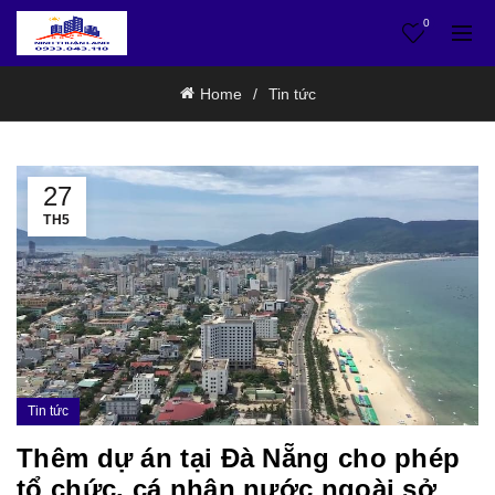
0
Home
Tin tức
27
TH5
Tin tức
Thêm dự án tại Đà Nẵng cho phép
tổ chức, cá nhân nước ngoài sở