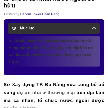
hữu
Posted by
Hacom Tower Phan Rang
Mục lục
1. Sở Xây dựng TP. Đà Nẵng vừa công bố bổ
sung dự án nhà ở thương mại trên địa bàn mà
cá nhân, tổ chức nước ngoài được quyền sở
hữu.
Sở Xây dựng TP. Đà Nẵng vừa công bố bổ
sung
dự án nhà ở thương mại
trên địa bàn
mà cá nhân, tổ chức nước ngoài được
.