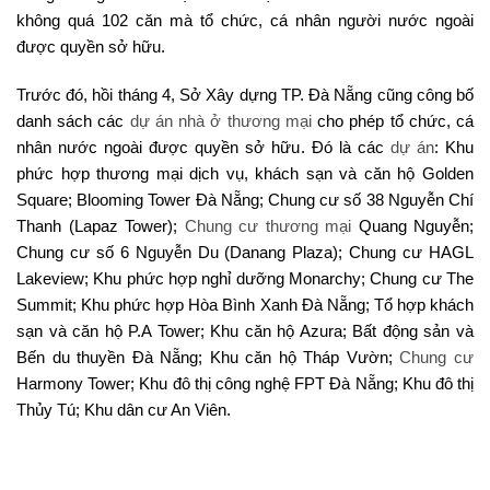
không quá 102 căn mà tổ chức, cá nhân người nước ngoài
được quyền sở hữu.
Trước đó, hồi tháng 4, Sở Xây dựng TP. Đà Nẵng cũng công bố
danh sách các
dự án nhà ở thương mại
cho phép tổ chức, cá
nhân nước ngoài được quyền sở hữu. Đó là các
dự án
: Khu
phức hợp thương mại dịch vụ, khách sạn và căn hộ Golden
Square; Blooming Tower Đà Nẵng; Chung cư số 38 Nguyễn Chí
Thanh (Lapaz Tower);
Chung cư thương mại
Quang Nguyễn;
Chung cư số 6 Nguyễn Du (Danang Plaza); Chung cư HAGL
Lakeview; Khu phức hợp nghỉ dưỡng Monarchy; Chung cư The
Summit; Khu phức hợp Hòa Bình Xanh Đà Nẵng; Tổ hợp khách
sạn và căn hộ P.A Tower; Khu căn hộ Azura; Bất động sản và
Bến du thuyền Đà Nẵng; Khu căn hộ Tháp Vườn;
Chung cư
Harmony Tower; Khu đô thị công nghệ FPT Đà Nẵng; Khu đô thị
Thủy Tú; Khu dân cư An Viên.