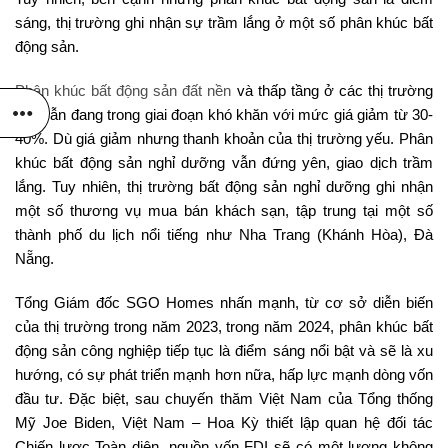
sáng, thị trường ghi nhận sự trầm lắng ở một số phân khúc bất
động sản.
Phân khúc bất động sản đất nền
và thấp tầng ở các thị trường
tỉnh vẫn đang trong giai đoạn khó khăn với mức giá giảm từ 30-
40%. Dù giá giảm nhưng thanh khoản của thị trường yếu. Phân
khúc bất động sản nghỉ dưỡng vẫn đứng yên, giao dịch trầm
lắng. Tuy nhiên, thị trường bất động sản nghỉ dưỡng ghi nhận
một số thương vụ mua bán khách sạn, tập trung tại một số
thành phố du lịch nổi tiếng như Nha Trang (Khánh Hòa), Đà
Nẵng.
Tổng Giám đốc SGO Homes nhấn mạnh, từ cơ sở diễn biến
của thị trường trong năm 2023, trong năm 2024, phân khúc bất
động sản công nghiệp tiếp tục là điểm sáng nổi bật và sẽ là xu
hướng, có sự phát triển mạnh hơn nữa, hấp lực mạnh dòng vốn
đầu tư. Đặc biệt, sau chuyến thăm Việt Nam của Tổng thống
Mỹ Joe Biden, Việt Nam – Hoa Kỳ thiết lập quan hệ đối tác
Chiến lược Toàn diện, nguồn vốn FDI sẽ có một lượng không