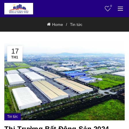
0
Home
Tin tức
17
TH1
Tin tức
Thị Trường Bất Động Sản 2024