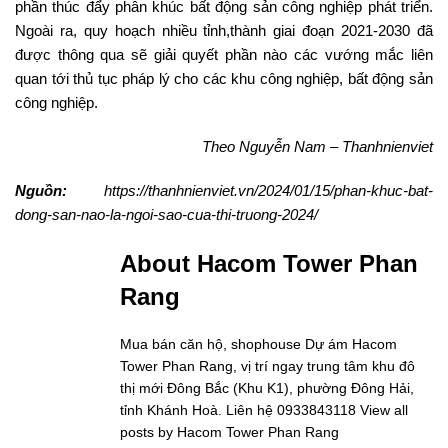
phần thúc đẩy phân khúc bất động sản công nghiệp phát triển.
Ngoài ra, quy hoạch nhiều tỉnh,thành giai đoạn 2021-2030 đã
được thông qua sẽ giải quyết phần nào các vướng mắc liên
quan tới thủ tục pháp lý cho các khu công nghiệp, bất động sản
công nghiệp.
Theo Nguyễn Nam – Thanhnienviet
Nguồn:
https://thanhnienviet.vn/2024/01/15/phan-khuc-bat-
dong-san-nao-la-ngoi-sao-cua-thi-truong-2024/
About Hacom Tower Phan
Rang
Mua bán căn hộ, shophouse Dự ám Hacom
Tower Phan Rang, vị trí ngay trung tâm khu đô
thị mới Đông Bắc (Khu K1), phường Đông Hải,
tỉnh Khánh Hoà. Liên hệ 0933843118
View all
posts by Hacom Tower Phan Rang