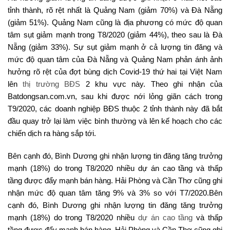
tỉnh thành, rõ rệt nhất là Quảng Nam (giảm 70%) và Đà Nẵng
(giảm 51%). Quảng Nam cũng là địa phương có mức độ quan
tâm sụt giảm mạnh trong T8/2020 (giảm 44%), theo sau là Đà
Nẵng (giảm 33%). Sự sụt giảm mạnh ở cả lượng tin đăng và
mức độ quan tâm của Đà Nẵng và Quảng Nam phản ánh ảnh
hưởng rõ rệt của đợt bùng dịch Covid-19 thứ hai tại Việt Nam
lên
thị trường BĐS
2 khu vực này. Theo ghi nhận của
Batdongsan.com.vn, sau khi được nới lỏng giãn cách trong
T9/2020, các doanh nghiệp BĐS thuộc 2 tỉnh thành này đã bắt
đầu quay trở lại làm việc bình thường và lên kế hoạch cho các
chiến dịch ra hàng sắp tới.
Bên cạnh đó, Bình Dương ghi nhận lượng tin đăng tăng trưởng
mạnh (18%) do trong T8/2020 nhiều dự án cao tầng và thấp
tầng được đẩy mạnh bán hàng. Hải Phòng và Cần Thơ cũng ghi
nhận mức độ quan tâm tăng 9% và 3% so với T7/2020.Bên
cạnh đó, Bình Dương ghi nhận lượng tin đăng tăng trưởng
mạnh (18%) do trong T8/2020 nhiều
dự án cao tầng
và thấp
tầng được đẩy mạnh bán hàng. Hải Phòng và Cần Thơ cũng ghi