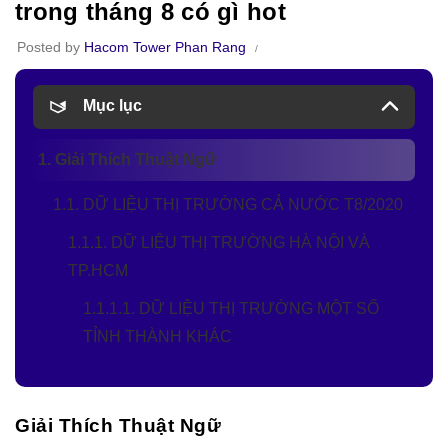
trong tháng 8 có gì hot
Posted by
Hacom Tower Phan Rang
Mục lục
1. Giải Thích Thuật Ngữ
1.1. DỮ LIỆU THỊ TRƯỜNG CẢ NƯỚC T8/2020
1.1.1. DỮ LIỆU THỊ TRƯỜNG HÀ NỘI VÀ
TP.HCM
1.1.1.1. DỮ LIỆU THỊ TRƯỜNG MỘT SỐ
TỈNH THÀNH KHÁC
Giải Thích Thuật Ngữ