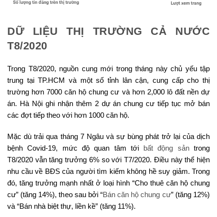
DỮ LIỆU THỊ TRƯỜNG CẢ NƯỚC
T8/2020
Trong T8/2020, nguồn cung mới trong tháng này chủ yếu tập
trung tại TP.HCM và một số tỉnh lân cận, cung cấp cho thị
trường hơn 7000 căn hộ chung cư và hơn 2,000 lô đất nền dự
án. Hà Nội ghi nhận thêm 2 dự án chung cư tiếp tục mở bán
các đợt tiếp theo với hơn 1000 căn hộ.
Mặc dù trải qua tháng 7 Ngâu và sự bùng phát trở lại của dịch
bệnh Covid-19, mức độ quan tâm tới
bất động sản
trong
T8/2020 vẫn tăng trưởng 6% so với T7/2020. Điều này thể hiện
nhu cầu về BĐS của người tìm kiếm không hề suy giảm. Trong
đó, tăng trưởng mạnh nhất ở loại hình “Cho thuê căn hộ chung
cư” (tăng 14%), theo sau bởi “
Bán căn hộ chung cư
” (tăng 12%)
và “Bán nhà biệt thự, liền kề” (tăng 11%).