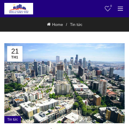
0
Home
Tin tức
21
TH1
Tin tức