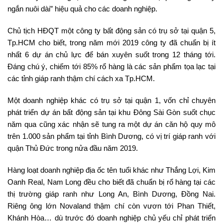
ngắn nuôi dài” hiệu quả cho các doanh nghiệp.
Chủ tịch HĐQT một công ty bất động sản có trụ sở tại quận 5,
Tp.HCM cho biết, trong năm mới 2019 công ty đã chuẩn bị ít
nhất 6 dự án chủ lực để bán xuyên suốt trong 12 tháng tới.
Đáng chú ý, chiếm tới 85% rổ hàng là các sản phẩm tọa lạc tại
các tỉnh giáp ranh thậm chí cách xa Tp.HCM.
Một doanh nghiệp khác có trụ sở tại quận 1, vốn chỉ chuyên
phát triển dự án bất động sản tại khu Đông Sài Gòn suốt chục
năm qua cũng xác nhận sẽ tung ra một dự án căn hộ quy mô
trên 1.000 sản phẩm tại tỉnh Bình Dương, có vị trí giáp ranh với
quận Thủ Đức trong nửa đầu năm 2019.
Hàng loạt doanh nghiệp địa ốc tên tuổi khác như Thắng Lợi, Kim
Oanh Real, Nam Long đều cho biết đã chuẩn bị rổ hàng tại các
thị trường giáp ranh như Long An, Bình Dương, Đồng Nai.
Riêng ông lớn Novaland thậm chí còn vươn tới Phan Thiết,
Khánh Hòa… dù trước đó doanh nghiệp chủ yếu chỉ phát triển