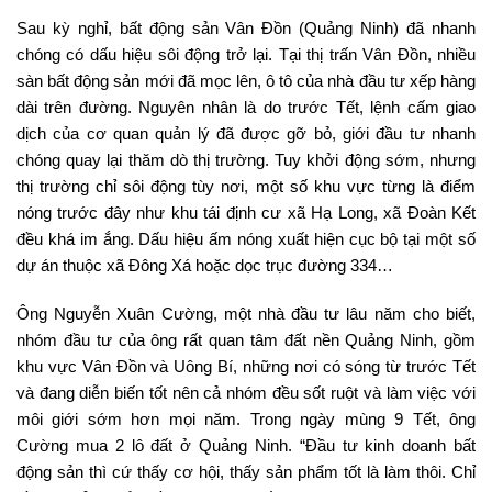
Sau kỳ nghỉ, bất động sản Vân Đồn (Quảng Ninh) đã nhanh
chóng có dấu hiệu sôi động trở lại. Tại thị trấn Vân Đồn, nhiều
sàn bất động sản mới đã mọc lên, ô tô của nhà đầu tư xếp hàng
dài trên đường. Nguyên nhân là do trước Tết, lệnh cấm giao
dịch của cơ quan quản lý đã được gỡ bỏ, giới đầu tư nhanh
chóng quay lại thăm dò thị trường. Tuy khởi động sớm, nhưng
thị trường chỉ sôi động tùy nơi, một số khu vực từng là điểm
nóng trước đây như khu tái định cư xã Hạ Long, xã Đoàn Kết
đều khá im ắng. Dấu hiệu ấm nóng xuất hiện cục bộ tại một số
dự án thuộc xã Đông Xá hoặc dọc trục đường 334…
Ông Nguyễn Xuân Cường, một nhà đầu tư lâu năm cho biết,
nhóm đầu tư của ông rất quan tâm đất nền Quảng Ninh, gồm
khu vực Vân Đồn và Uông Bí, những nơi có sóng từ trước Tết
và đang diễn biến tốt nên cả nhóm đều sốt ruột và làm việc với
môi giới sớm hơn mọi năm. Trong ngày mùng 9 Tết, ông
Cường mua 2 lô đất ở Quảng Ninh. “Đầu tư kinh doanh bất
động sản thì cứ thấy cơ hội, thấy sản phẩm tốt là làm thôi. Chỉ