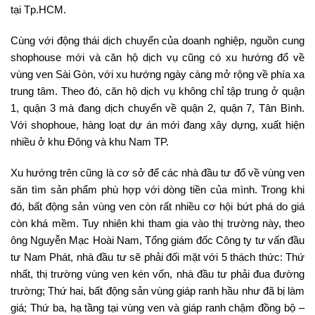
tại Tp.HCM.
Cùng với động thái dịch chuyển của doanh nghiệp, nguồn cung
shophouse mới và căn hộ dịch vụ cũng có xu hướng đổ về
vùng ven Sài Gòn, với xu hướng ngày càng mở rộng về phía xa
trung tâm. Theo đó, căn hộ dịch vụ không chỉ tập trung ở quận
1, quận 3 mà đang dịch chuyển về quận 2, quận 7, Tân Bình.
Với shophoue, hàng loạt dự án mới đang xây dựng, xuất hiện
nhiều ở khu Đông và khu Nam TP.
Xu hướng trên cũng là cơ sở để các nhà đầu tư đổ về vùng ven
săn tìm sản phẩm phù hợp với dòng tiền của mình. Trong khi
đó, bất động sản vùng ven còn rất nhiều cơ hội bứt phá do giá
còn khá mềm. Tuy nhiên khi tham gia vào thị trường này, theo
ông Nguyễn Mạc Hoài Nam, Tổng giám đốc Công ty tư vấn đầu
tư Nam Phát, nhà đầu tư sẽ phải đối mặt với 5 thách thức: Thứ
nhất, thị trường vùng ven kén vốn, nhà đầu tư phải đua đường
trường; Thứ hai, bất động sản vùng giáp ranh hầu như đã bị làm
giá; Thứ ba, hạ tầng tại vùng ven và giáp ranh chậm đồng bộ –