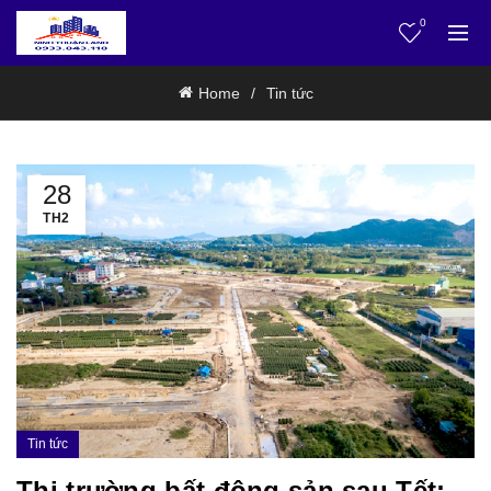
0
Home
Tin tức
28
TH2
Tin tức
Thị trường bất động sản sau Tết: