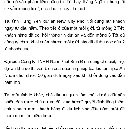
cần có sản phẩm tiềm năng thì Tết hay tháng Ngâu, chúng tôi
sẽ vẫn xuống tiền”, nhà đầu tư này cho biết.
Tại tỉnh Hưng Yên, dự án New City Phố Nối cũng hút khách
ngay từ đầu năm. Theo tiết lộ của một môi giới, từ mồng 2 Tết,
khách hàng đã gọi hỏi thông tin dự án và đến mồng 6 Tết dù
công ty chưa khai xuân nhưng môi giới này đã đi thu cọc của 2
lô shophouse.
Đại diện Công ty TNHH Nam Phát Bình Định cũng cho biết, một
dự án khu đô thị ven biển của doanh nghiệp tọa lạc tại thị xã An
Nhơn chốt được 50 giao dịch ngay sau khi khởi động vào đầu
năm mới.
Tại một tỉnh lẻ khác, nhà đầu tư quan tâm một dự án đất nền
nhiều đến mức chủ dự án đã “cao hứng” quyết định tăng thêm
chính sách mời khách hàng đi du lịch vào đầu năm mới để
tham quan tìm hiểu dự án.
Về lý do thị trường đất nền khởi động sớm hơn so với phần còn