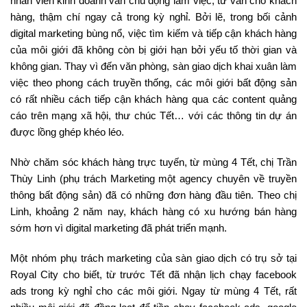
nhân viên kinh doanh vẫn chủ động làm việc, tư vấn cho khách
hàng, thậm chí ngay cả trong kỳ nghỉ. Bởi lẽ, trong bối cảnh
digital marketing bùng nổ, việc tìm kiếm và tiếp cận khách hàng
của môi giới đã không còn bị giới hạn bởi yếu tố thời gian và
không gian. Thay vì đến văn phòng, sàn giao dịch khai xuân làm
việc theo phong cách truyền thống, các môi giới bất động sản
có rất nhiều cách tiếp cận khách hàng qua các content quảng
cáo trên mạng xã hội, thư chúc Tết… với các thông tin dự án
được lồng ghép khéo léo.
Nhờ chăm sóc khách hàng trực tuyến, từ mùng 4 Tết, chị Trần
Thùy Linh (phụ trách Marketing một agency chuyên về truyền
thông bất động sản) đã có những đơn hàng đầu tiên. Theo chị
Linh, khoảng 2 năm nay, khách hàng có xu hướng bán hàng
sớm hơn vì digital marketing đã phát triển mạnh.
Một nhóm phụ trách marketing của sàn giao dịch có trụ sở tại
Royal City cho biết, từ trước Tết đã nhận lịch chạy facebook
ads trong kỳ nghỉ cho các môi giới. Ngay từ mùng 4 Tết, rất