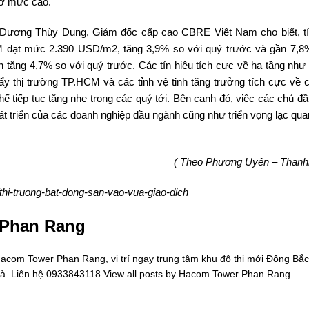
 ở mức cao.
à Dương Thùy Dung, Giám đốc cấp cao CBRE Việt Nam cho biết, tí
CM đạt mức 2.390 USD/m2, tăng 3,9% so với quý trước và gần 7,8
n tăng 4,7% so với quý trước. Các tín hiệu tích cực về hạ tầng như
ẩy thị trường TP.HCM và các tỉnh vệ tinh tăng trưởng tích cực về 
hể tiếp tục tăng nhẹ trong các quý tới. Bên cạnh đó, việc các chủ đ
 triển của các doanh nghiệp đầu ngành cũng như triển vọng lạc quan
( Theo Phương Uyên – Thanhn
/thi-truong-bat-dong-san-vao-vua-giao-dich
 Phan Rang
om Tower Phan Rang, vị trí ngay trung tâm khu đô thị mới Đông Bắc
oà. Liên hệ 0933843118
View all posts by Hacom Tower Phan Rang