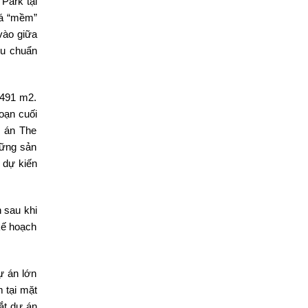
Park tại
há “mềm”
vào giữa
êu chuẩn
.491 m2.
oạn cuối
ự án The
hững sản
dự kiến
 sau khi
kế hoạch
ự án lớn
 tại mặt
ắt dự án