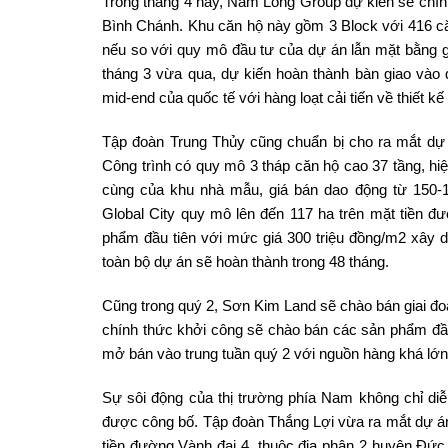
Trong tháng 4 này, Nam Long Group dự kiến sẽ ch
Bình Chánh. Khu căn hộ này gồm 3 Block với 416 că
nếu so với quy mô đầu tư của dự án lẫn mặt bằng g
tháng 3 vừa qua, dự kiến hoàn thành bàn giao vào
mid-end của quốc tế với hàng loạt cải tiến về thiết kế 
Tập đoàn Trung Thủy cũng chuẩn bị cho ra mắt dự 
Công trình có quy mô 3 tháp căn hộ cao 37 tầng, hi
cùng của khu nhà mẫu, giá bán dao động từ 150-
Global City quy mô lên đến 117 ha trên mặt tiền
phẩm đầu tiên với mức giá 300 triệu đồng/m2 xây 
toàn bộ dự án sẽ hoàn thành trong 48 tháng.
Cũng trong quý 2, Sơn Kim Land sẽ chào bán giai đoạ
chính thức khởi công sẽ chào bán các sản phẩm đầ
mở bán vào trung tuần quý 2 với nguồn hàng khá lớn
Sự sôi động của thị trường phía Nam không chỉ di
được công bố. Tập đoàn Thắng Lợi vừa ra mắt dự á
tiền đường Vành đai 4, thuộc địa phận 2 huyện Đứ