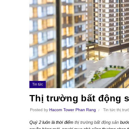
Tin tức
Thị trường bất động 
Posted by
Hacom Tower Phan Rang
Tin tức thị tr
Quý 2 luôn là thời điểm
thị trường bất động sản
bước 