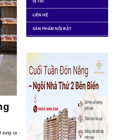
VỊ TRÍ
LIÊN HỆ
SẢN PHẨM NỖI BẬT
ng
 tung ra