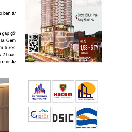
o bán từ
n gặp gỡ
M là Gem
ăm trước
uý 2 hoặc
h còn dự