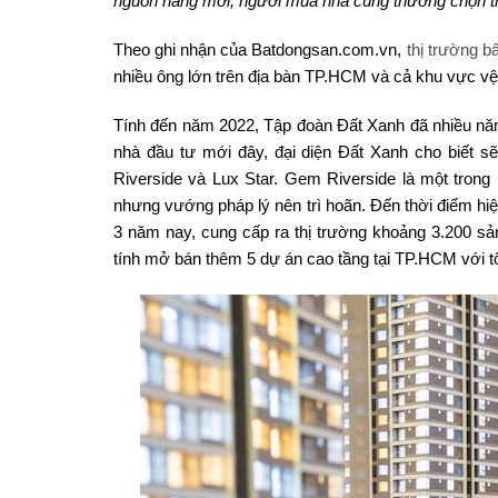
nguồn hàng mới, người mua nhà cũng thường chọn thờ
Theo ghi nhận của Batdongsan.com.vn,
thị trường b
nhiều ông lớn trên địa bàn TP.HCM và cả khu vực vệ 
Tính đến năm 2022, Tập đoàn Đất Xanh đã nhiều năm
nhà đầu tư mới đây, đại diện Đất Xanh cho biết
Riverside và Lux Star. Gem Riverside là một trong
nhưng vướng pháp lý nên trì hoãn. Đến thời điểm hiệ
3 năm nay, cung cấp ra thị trường khoảng 3.200 s
tính mở bán thêm 5 dự án cao tầng tại TP.HCM với 