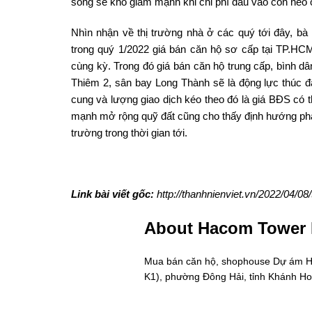
song sẽ khó giảm mạnh khi chi phí đầu vào còn neo
Nhìn nhận về thị trường nhà ở các quý tới đây, b
trong quý 1/2022 giá bán căn hộ sơ cấp tại TP.H
cùng kỳ. Trong đó giá bán căn hộ trung cấp, bình dâ
Thiêm 2, sân bay Long Thành sẽ là động lực thúc đ
cung và lượng giao dịch kéo theo đó là giá BĐS có t
mạnh mở rộng quỹ đất cũng cho thấy định hướng phát
trường trong thời gian tới.
Link bài viết gốc:
http://thanhnienviet.vn/2022/04/08
About Hacom Tower
Mua bán căn hộ, shophouse Dự ám Hac
K1), phường Đông Hải, tỉnh Khánh H