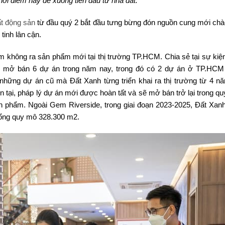
i điểm này để xuống tiền đầu tư nhà đất.
ất động sản
từ đầu quý 2 bắt đầu tưng bừng đón nguồn cung mới chà
tinh lân cận.
 không ra sản phẩm mới tại thị trường TP.HCM. Chia sẻ tại sự kiệ
 sẽ mở bán 6 dự án trong năm nay, trong đó có 2 dự án ở TP.HC
 những dự án cũ mà Đất Xanh từng triển khai ra thị trường từ 4 n
n tại, pháp lý dự án mới được hoàn tất và sẽ mở bán trở lại trong q
ản phẩm. Ngoài Gem Riverside, trong giai đoạn 2023-2025, Đất Xan
tổng quy mô 328.300 m2.