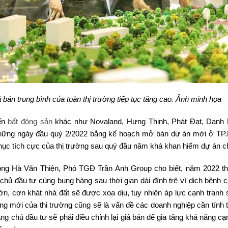
bán trung bình của toàn thị trường tiếp tục tăng cao. Ảnh minh họa
iển
bất động sản
khác như Novaland, Hưng Thịnh, Phát Đạt, Danh 
 những ngày đầu quý 2/2022 bằng kế hoạch mở bán dự án mới ở T
i phục tích cực của thị trường sau quý đầu năm khá khan hiếm dự án 
ông Hà Văn Thiện, Phó TGĐ Trần Anh Group cho biết, năm 2022 th
hủ đầu tư cùng bung hàng sau thời gian dài đình trệ vì dịch bệnh 
n, cơn khát nhà đất sẽ được xoa dịu, tuy nhiên áp lực cạnh tranh
ung mới của thi trường cũng sẽ là vấn đề các doanh nghiệp cần tính 
g chủ đầu tư sẽ phải điều chỉnh lại giá bán để gia tăng khả năng cạ