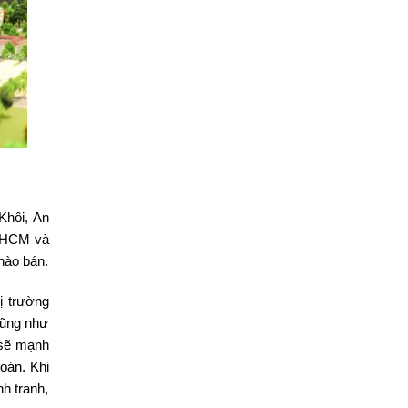
Khôi, An
P.HCM và
chào bán.
ị trường
cũng như
 sẽ mạnh
toán. Khi
nh tranh,