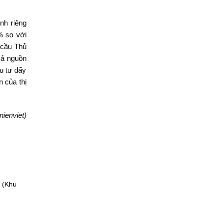
nh riêng
% so với
 cầu Thủ
cả nguồn
ầu tư đẩy
 của thị
ienviet)
 (Khu