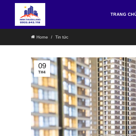
TRANG CH
Home
Tin tức
09
TH4