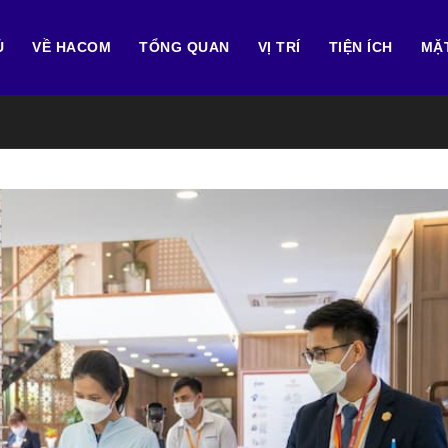
Ủ
VỀ HACOM
TỔNG QUAN
VỊ TRÍ
TIỆN ÍCH
MẶ