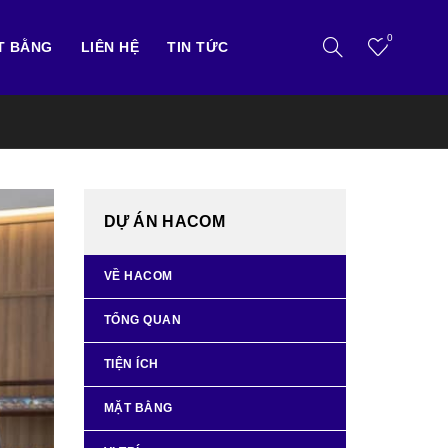
0
T BẰNG
LIÊN HỆ
TIN TỨC
DỰ ÁN HACOM
VỀ HACOM
TỔNG QUAN
TIỆN ÍCH
MẶT BẰNG