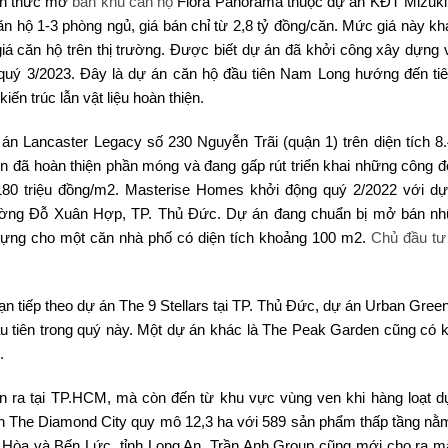
ính thức mở
bán khu căn hộ
Flora Panorama thuộc dự án KĐT Mizuki 
n hộ 1-3 phòng ngủ, giá bán chỉ từ 2,8 tỷ đồng/căn. Mức giá này k
iá căn hộ trên thị trường. Được biết dự án đã khởi công xây dựng 
 quý 3/2023. Đây là dự án căn hộ đầu tiên Nam Long hướng đến ti
kiến trúc lẫn vật liệu hoàn thiện.
án Lancaster Legacy số 230 Nguyễn Trãi (quận 1) trên diện tích 8
ện đã hoàn thiện phần móng và đang gấp rút triển khai những công đ
180 triệu đồng/m2. Masterise Homes khởi động quý 2/2022 với d
 đường Đỗ Xuân Hợp, TP. Thủ Đức. Dự án đang chuẩn bị mở bán n
dựng cho một căn nhà phố có diện tích khoảng 100 m2.
Chủ đầu tư
n tiếp theo dự án The 9 Stellars tại TP. Thủ Đức, dự án Urban Green
u tiên trong quý này. Một dự án khác là The Peak Garden cũng có 
.
ễn ra tại TP.HCM, mà còn đến từ khu vực vùng ven khi hàng loạt d
n The Diamond City quy mô 12,3 ha với 589 sản phẩm thấp tầng nằm
c Hòa và Bến Lức, tỉnh Long An. Trần Anh Group cũng mới cho ra m