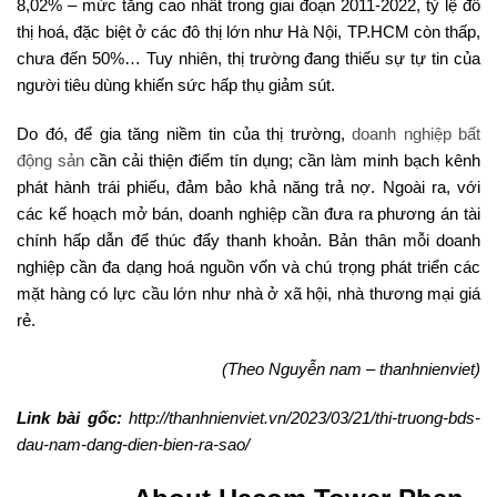
8,02% – mức tăng cao nhất trong giai đoạn 2011-2022, tỷ lệ đô
thị hoá, đặc biệt ở các đô thị lớn như Hà Nội, TP.HCM còn thấp,
chưa đến 50%… Tuy nhiên, thị trường đang thiếu sự tự tin của
người tiêu dùng khiến sức hấp thụ giảm sút.
Do đó, để gia tăng niềm tin của thị trường,
doanh nghiệp bất
động sản
cần cải thiện điểm tín dụng; cần làm minh bạch kênh
phát hành trái phiếu, đảm bảo khả năng trả nợ. Ngoài ra, với
các kế hoạch mở bán, doanh nghiệp cần đưa ra phương án tài
chính hấp dẫn để thúc đẩy thanh khoản. Bản thân mỗi doanh
nghiệp cần đa dạng hoá nguồn vốn và chú trọng phát triển các
mặt hàng có lực cầu lớn như nhà ở xã hội, nhà thương mại giá
rẻ.
(Theo Nguyễn nam – thanhnienviet)
Link bài gốc:
http://thanhnienviet.vn/2023/03/21/thi-truong-bds-
dau-nam-dang-dien-bien-ra-sao/