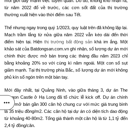
môi giới đẩy mạnh việc tuyển quân. Do đó, không khó nhận ra,
từ năm 2022 đổ về trước, các cơn sốt đất của thị trường
thường xuất hiện vào thời điểm sau Tết.
Thế nhưng ngay trong quý 1/2023, quy luật trên đã không lặp lại.
Mạch trầm lắng từ nửa giữa năm 2022 vẫn kéo dài đến thời
điểm hiện tại. Hiện
thị trường bất động sản
khá im ắng. Một
khảo sát của Batdongsan.com.vn ghi nhận, số lượng dự án mới
chính thức được mở bán trong các tháng đầu năm 2023 chỉ
bằng khoảng 20% so với cùng kì năm ngoái. Một con số sụt
giảm mạnh. Tại thị trường phía Bắc, số lượng dự án mới không
phủ kín số ngón trên một bàn tay.
Mới đây nhất, tại Quảng Ninh, vào giữa tháng 3, dự án The
Dragon Castle ở Hạ Long đã tổ chức lễ kick off. Dự án chính
thức mở bán gần 300 căn hộ chung cư với mức giá trung bình
là 35 triệu đồng/m2. Các căn hộ tại dự án có diện tích dao động
từ khoảng 40-80m2. Tổng giá thành một căn hộ là từ 1,1 tỷ đến
2,4 tỷ đồng/căn.