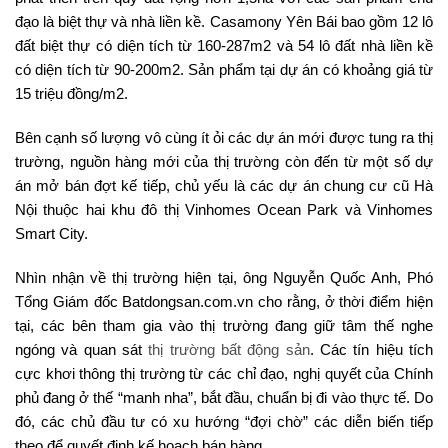
đạo là biệt thự và nhà liền kề. Casamony Yên Bái bao gồm 12 lô
đất biệt thự có diện tích từ 160-287m2 và 54 lô đất nhà liền kề
có diện tích từ 90-200m2. Sản phẩm tại dự án có khoảng giá từ
15 triệu đồng/m2.
Bên cạnh số lượng vô cùng ít ỏi các dự án mới được tung ra thị
trường, nguồn hàng mới của thị trường còn đến từ một số dự
án mở bán đợt kế tiếp, chủ yếu là các dự án chung cư cũ Hà
Nội thuộc hai khu đô thị Vinhomes Ocean Park và Vinhomes
Smart City.
Nhìn nhận về thị trường hiện tại, ông Nguyễn Quốc Anh, Phó
Tổng Giám đốc Batdongsan.com.vn cho rằng, ở thời điểm hiện
tại, các bên tham gia vào thị trường đang giữ tâm thế nghe
ngóng và quan sát
thị trường bất động sản
. Các tín hiệu tích
cực khơi thông thị trường từ các chỉ đạo, nghị quyết của Chính
phủ đang ở thế “manh nha”, bắt đầu, chuẩn bị đi vào thực tế. Do
đó, các chủ đầu tư có xu hướng “đợi chờ” các diễn biến tiếp
theo để quyết định kế hoạch bán hàng.