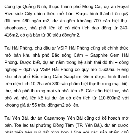
Cũng tại Quảng Ninh, thuộc thành phố Móng Cái, dự án Royal
Riverside City chính thức mở bán. Được hình thành trên quỹ
đất hơn 480 ngàn m2, dự án gồm khoảng 700 căn biệt thự,
shophouse, nhà phố liền kề có diện tích dao động từ 240-
416m2, có giá bán từ 30 triệu đồng/m2.
Tại Hải Phòng, chủ đầu tư VSIP Hải Phòng cũng sẽ chính thức
mở bán khu nhà phố Bắc sông Cấm – Sapphire Gem Hải
Phòng. Được biết, dự án nằm trong hệ sinh thái đô thị – công
nghiệp – dịch vụ VSIP Hải Phòng có quy mô 1.600ha. Riêng
khu nhà phố Bắc sông Cấm Sapphire Gem được hình thành
trên diện tích 10,2ha với 330 sản phẩm biệt thự thương mại, biệt
thự, nhà phố thương mại và nhà liền kề. Các căn biệt thự, nhà
phố và nhà liền kề tại dự án có diện tích từ 110-600m2 với
khoảng giá từ 55 triệu đồng/m2 trở lên.
Tại Yên Bái, dự án Casamony Yên Bái cũng có kế hoạch mở
bán. Toạ lạc tại phường Đồng Tâm (TP. Yên Bái), dự án được
phát triển trên quỹ đất rộng hơn 1,5ha với các sản phẩm chủ