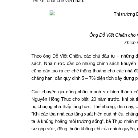
liên kết chặt chẽ với nhau.
Ông Đỗ Viết Chiến cho 
khích 
Theo ông Đỗ Viết Chiến, các chủ đầu tư – những đơ
sách. Nhà nước cần có những chính sách khuyến kh
cũng cần tạo ra cơ chế thông thoáng cho các nhà đầ
chẳng hạn, cần quy định 5 – 7% diện tích xây dựng phả
Các chuyên gia cũng nhấn mạnh sự hình thành củ
Nguyễn Hồng Thục cho biết, 20 năm trước, khi bà t
họ chuộng nhà thấp tầng hơn. Thế nhưng, đến nay, c
“Khi các tòa nhà cao tầng xuất hiện quá nhiều, chún
ta là khủng hoảng môi trường sống”, bà Thục nhấn mạ
sự góp sức, đồng thuận không chỉ của chính quyền,