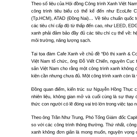
Theo số liệu của Hội đồng Công trình Xanh Việt Nam
công trình tiêu biểu có thể kể đến như EcoLife 
(Tp.HCM), ATAD (Đồng Nai)… Về tiêu chuẩn quốc tế 
các tiêu chí cấp độ từ thấp đến cao, như LEED, E
xanh phải đảm bảo đầy đủ các tiêu chí cụ thể về: hệ
môi trường, năng lượng sạch.
Tại tọa đàm Cafe Xanh về chủ đề “Đô thị xanh & Co
Việt Nam tổ chức, ông Đỗ Viết Chiến, nguyên Cục t
sản Việt Nam cho rằng một công trình xanh không 
kiện cần nhưng chưa đủ. Một công trình xanh còn là 
Đồng quan điểm, kiến trúc sư Nguyễn Hồng Thục ch
nhiên liệu, không gian mở và cuối cùng là sự thay 
thức con người có lẽ đóng vai trò lớn trong việc tạo n
Theo ông Trần Như Trung, Phó Tổng Giám đốc Capital
so với các công trình thông thường. Thứ nhất, công 
xanh không đơn giản là mong muốn, nguyện vọng 