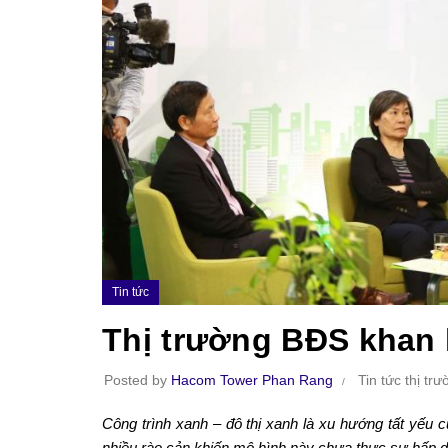
Tin tức
Thị trường BĐS khan 
Posted by
Hacom Tower Phan Rang
Tin tức thị tr
Công trình xanh – đô thị xanh là xu hướng tất yếu c
nhiều rào cản khiến mô hình này chưa thực sự hấp d