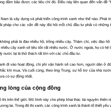
công đảm bảo được các tiêu chí đó. Điều này liên quan đến vấn đề “
 Nam là xây dựng và phát triển công trình xanh như thế nào. Phát tr
iải pháp cho các vấn đề này đòi hỏi mỗi chủ đầu tư phải có những t
hông phải là đào nhiều hồ, trồng nhiều cây. Thậm chí, việc đào hồ 
 nhiều cây xanh sẽ tiêu tốn rất nhiều nước. Ở nước ngoài, họ có hệ 
ý nước lại là thử thách rất lớn với các chủ đầu tư.
xanh đi vào hoạt động, chi phí vận hành sẽ cao hơn, người dân ở đó
nhắc khi mua. Và cuối cùng, theo ông Trung, sự hỗ trợ của nhà nước
hưa có sự đồng nhất.
ồng lòng của cộng đồng
 thị trên thế giới. Mô hình này cho phép khai thác tài nguyên thiên 
ương lai. Trong đô thị xanh, các công trình xanh là thành tố thiết yếu