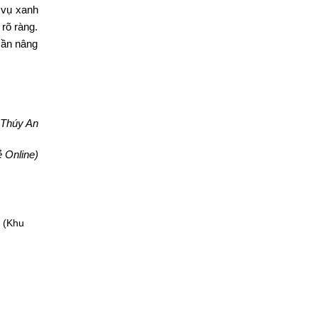
h vụ xanh
rõ ràng.
cần nâng
Thúy An
ẻ Online)
 (Khu