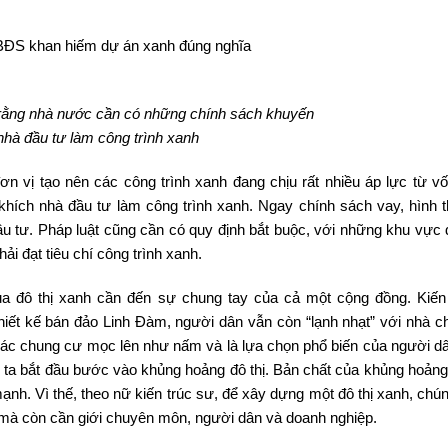
rằng nhà nước cần có những chính sách khuyến
nhà đầu tư làm công trình xanh
n vị tạo nên các công trình xanh đang chịu rất nhiều áp lực từ vố
ích nhà đầu tư làm công trình xanh. Ngay chính sách vay, hình 
u tư. Pháp luật cũng cần có quy định bắt buộc, với những khu vực 
i đạt tiêu chí công trình xanh.
a đô thị xanh cần đến sự chung tay của cả một cộng đồng. Kiến
hiết kế bán đảo Linh Đàm, người dân vẫn còn “lạnh nhạt” với nhà c
ác chung cư mọc lên như nấm và là lựa chọn phổ biến của người dân
g ta bắt đầu bước vào khủng hoảng đô thị. Bản chất của khủng hoảng 
nh. Vì thế, theo nữ kiến trúc sư, để xây dựng một đô thị xanh, chún
 mà còn cần giới chuyên môn, người dân và doanh nghiệp.