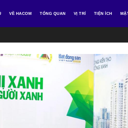
Ủ
VỀ HACOM
TỔNG QUAN
VỊ TRÍ
TIỆN ÍCH
MẶ