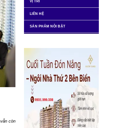
VỊ TRÍ
LIÊN HỆ
SẢN PHẨM NỖI BẬT
a
 vẫn còn