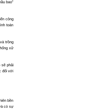
hầu bao”
iển công
ính toán
và trồng
thống xử
 sẽ phải
 đối với
nhiên bền
 và có sự