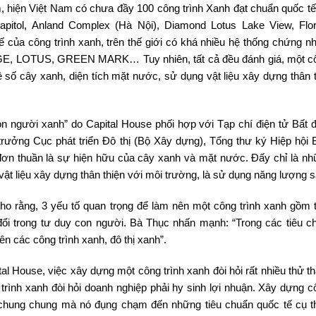
, hiện Việt Nam có chưa đầy 100 công trình Xanh đạt chuẩn quốc tế
Capitol, Anland Complex (Hà Nội), Diamond Lotus Lake View, Flo
của công trình xanh, trên thế giới có khá nhiều hệ thống chứng nh
DGE, LOTUS, GREEN MARK… Tuy nhiên, tất cả đều đánh giá, một cô
 số cây xanh, diện tích mặt nước, sử dụng vật liệu xây dựng thân t
n người xanh” do Capital House phối hợp với Tạp chí điện tử Bất 
rưởng Cục phát triển Đô thị (Bộ Xây dựng), Tổng thư ký Hiệp hội 
đơn thuần là sự hiện hữu của cây xanh và mặt nước. Đấy chỉ là nh
vật liệu xây dựng thân thiện với môi trường, là sử dụng năng lượng
o rằng, 3 yếu tố quan trọng để làm nên một công trình xanh gồm t
đổi trong tư duy con người. Bà Thục nhấn mạnh: “Trong các tiêu chí
ên các công trình xanh, đô thị xanh”.
 House, việc xây dựng một công trình xanh đòi hỏi rất nhiều thử t
trình xanh đòi hỏi doanh nghiệp phải hy sinh lợi nhuận. Xây dựng cô
chung chung mà nó đụng chạm đến những tiêu chuẩn quốc tế cụ t