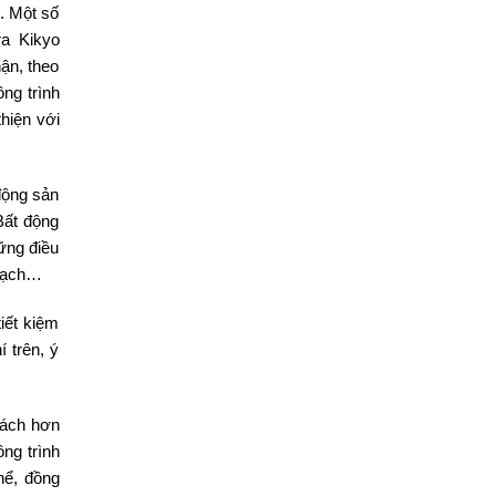
. Một số
ra Kikyo
ận, theo
ng trình
hiện với
động sản
Bất động
ững điều
 sạch…
iết kiệm
 trên, ý
hách hơn
ng trình
hể, đồng