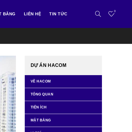
0
T BẰNG
LIÊN HỆ
TIN TỨC
DỰ ÁN HACOM
VỀ HACOM
TỔNG QUAN
TIỆN ÍCH
MẶT BẰNG