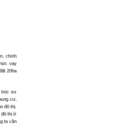
n, chính
thức vay
đất 20ha
 trúc sư
hung cư,
 đô thị.
đô thị ở
g ta cần